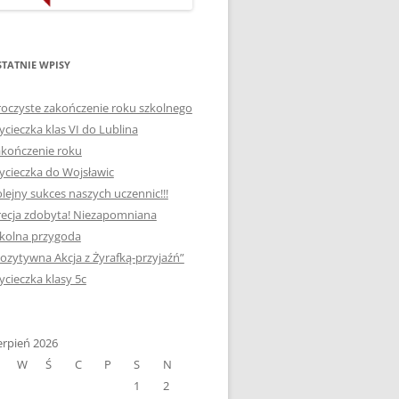
ORTOGRAFICZNE „DWA
Ą”
OGNIE” W „KLUBIE
WCE
ORTOGRAFFITI”
TATNIE WPISY
„TYDZIEŃ MEDIACJI” I
oczyste zakończenie roku szkolnego
OTKANIA
„MIĘDZYNARODOWY DZIEŃ
cieczka klas VI do Lublina
MEDIACJI”
kończenie roku
cieczka do Wojsławic
AJĘCIA W
NAGRODA W KONKURSIE NA
lejny sukces naszych uczennic!!!
„SZKOLNE KLUBY LIDERÓW
ecja zdobyta! Niezapomniana
MYŚLENIA POZYTYWNEGO”
! „
kolna przygoda
DLA JEDYNKI
ozytywna Akcja z Żyrafką-przyjaźń”
SPOTKANIA Z PODRÓŻNIKIEM
cieczka klasy 5c
-2019
:-)
NAGRODA W
E LATO
erpień 2026
OGÓLNOPOLSKIM
W
Ś
C
P
S
N
KONKURSIE „MIĘDZY
1
2
P DO
MARZENIEM A PLANEM”