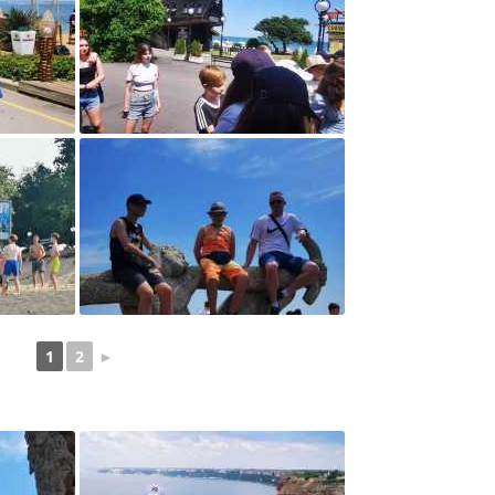
„HOKUS POKUS, CZAR
MARY…”
„KROPLA WIEDZY, CZYL
ZMIANA POSTAW
SPOŁECZNYCH POPRZ
NIEBIESKO-ZIELONE S
POLSCE WSCHODNIEJ”
„OD OJCA LITERATURY
PRUSA”
„ORZEŁ MATEMATYCZN
1
2
►
„SPOTKANIE ZE SPOR
AUTORYTETEM”
„SZKOŁA DO HYMNU”