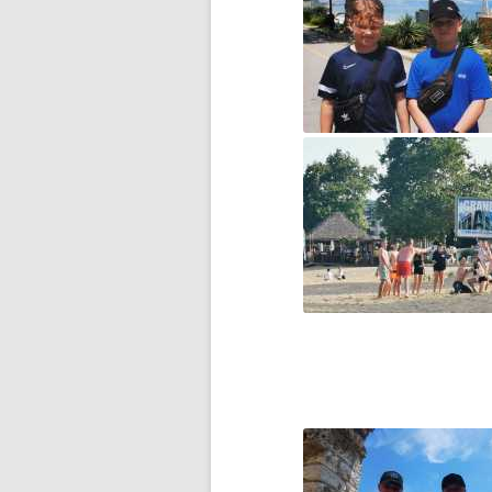
IX ŚWIATOWY DZIEŃ TABLICZKI
MNOŻENIA
JA I SENIOR – ŁĄCZYMY
POKOLENIA
JA I SENIOR – ŁĄCZYMY
POKOLENIA
JEDYNKA W AKCJI „SZKOŁA
PAMIĘTA”
JĘZYK ANGIELSKI Z MISIEM
PADDINGTONEM
KANGUR MATEMATYCZNY
2020- WYNIKI
KARTY ZGŁOSZENIA DZIECKA
DO STOŁÓWKI I DO ŚWIETLICY