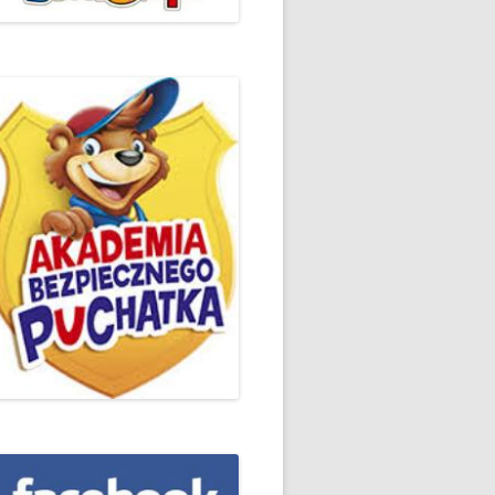
ŻYCZLIWOŚCI I POZDROWIEŃ
PODSUMOWANIE DZIAŁAŃ
„KLUBU ORTOGRAFFITI” -2019
 – LIST
EUROPEJSKI TYDZIEŃ
ŚWIADOMOŚCI DYSLEKSJI
'2019
BP
DZIEŃ BEZPIECZNEGO
INTERNETU ’2020
SZKOLNY DZIEŃ PROFILAKTYKI
W SP NR 1 W HRUBIESZOWIE –
2019
ZAKOŃCZENIE VIII EDYCJI
DANIE
WARSZTATÓW „MĄDRZY
ESIĄC
RODZICE”
EMAT: