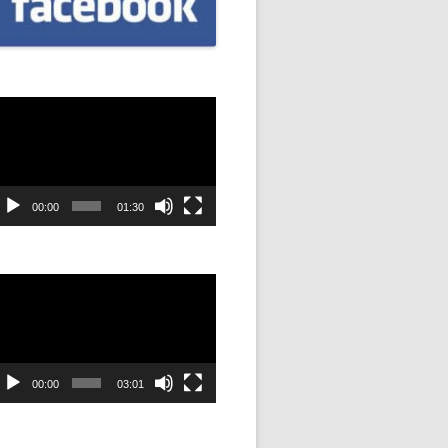
CZNIÓW
DOWAĆ
.
dtwarzacz
ideo
DANIE
SYJNOŚĆ
00:00
01:30
ANIE Z
dtwarzacz
ideo
STAN”
M
00:00
03:01
ANIE W
SZKOŁA