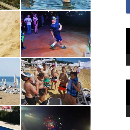
SAMODZIELNOŚĆ U U
I UCZENNIC ORAZ BU
MOTYWACJĘ DO NAUKI
„SZKOŁA MYŚLENIA
O
v
POZYTYWNEGO 2.0″ZA
NA MIESIĄC CZERWIEC
2022R.TEMAT: REFLEK
I WDZIĘCZNOŚĆ?
„TO JEST KTOŚ” SPOTK
GWIAZDĄ TOMASZEM
O
KIEŁBOWICZEM
v
„TU SIĘ DBA O DOBRO
„UWAŻNOŚĆ W NASZY
ŻYCIU”-PIERWSZE ZAD
RAMACH PROGRAMU 
MYŚLENIA