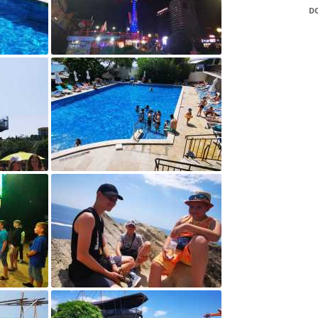
POZYTYWNEGO’2021
D
„WIGILIJNĄ, CICHĄ NO
„ZAELEKTRYZOWANI”
„ZAWODOWY STRZAŁ W
WYBIERZ SWOJĄ PRZYS
„ZAWODOWY STRZAŁ W
„AKTYWNI BŁĘKITNI – 
PRZYJAZNA WODZIE”!
„EDUKACJA Z WOJSKIE
CZYLI WSPÓLNE DZIAŁ
MEN I MON NA RZECZ
BEZPIECZEŃSTWA
„EUROPEJSKI TYDZIEŃ
DYSLEKSJI”