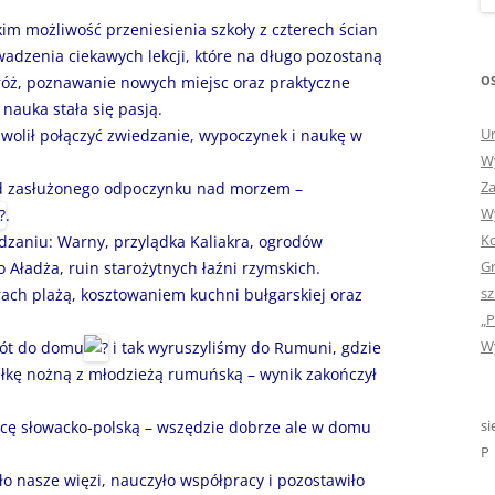
„GDYBYM BYŁA KSIĄŻK
kim możliwość przeniesienia szkoły z czterech ścian
adzenia ciekawych lekcji, które na długo pozostaną
„HISTORIA W POCZTÓ
OS
róż, poznawanie nowych miejsc oraz praktyczne
ZAMKNIĘTA”
 nauka stała się pasją.
Ur
olił połączyć zwiedzanie, wypoczynek i naukę w
„HOLA ESPAÑA!” – SP
Wy
INFORMACYJE
Za
od zasłużonego odpoczynku nad morzem –
Wy
„JA I MOJA KLASA” – Z
.
Ko
KLASACH PIERWSZYCH
dzaniu: Warny, przylądka Kaliakra, ogrodów
Gr
 Aładża, ruin starożytnych łaźni rzymskich.
„JAK POWSTAJE PLOTKA
sz
ach plażą, kosztowaniem kuchni bułgarskiej oraz
„P
„JEDYNECZKA”
Wy
rót do domu
i tak wyruszyliśmy do Rumuni, gdzie
iłkę nożną z młodzieżą rumuńską – wynik zakończył
„JEDYNECZKA” NA LATO 
„JEDYNECZKA” WYDANI
si
icę słowacko-polską – wszędzie dobrze ale w domu
2021
P
o nasze więzi, nauczyło współpracy i pozostawiło
„KODOWANIE – WSTĘ