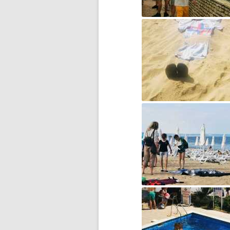
F1N PUCHAR POLSKI
ROZPOCZĘTY
FERIE NA SPORTOWO!
FERIE ZIMOWE CZAS ZACZĄĆ!
FOTOSTORY Z PRUSEM –
KONKURS
GAZETKA „JEDYNECZKA”
GAZETKA SZKOLNA
„JEDYNECZKA-LATO”
HARMONOGRAM REKRUTACJI
DO SZKÓŁ
PONADPODSTAWOWYCH
II ETAP WOJEWÓDZKIEGO
KONKURSU CZYTELNICZEGO