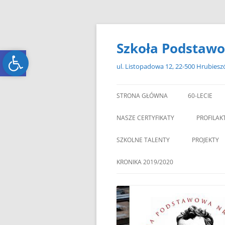
Przejdź
do
treści
Szkoła Podstawo
Open toolbar
Open toolbar
ul. Listopadowa 12, 22-500 Hrubies
STRONA GŁÓWNA
60-LECIE
NASZE CERTYFIKATY
PROFILAK
SZKOLNE TALENTY
PROJEKTY
ERASMUS+
KRONIKA 2019/2020
ZAGRANIC
„MIKOŁAJKOWY ZAWRÓT
PAMI
GŁOWY”
„W GRUDNIOWY DZIEŃ”