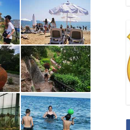
„POZYTYWNA AKCJA Z
ŻYRAFKĄ-PRZYJAŹŃ”
„PROGRAM DLA SZKÓŁ”
DO RODZICÓW
„PRZEPROWADZKA” M
„ROSYJSKIE ŁAMAŃCE
JĘZYKOWE”
„SPOTKANIE Z
SIENKIEWICZEM”
„SZKOŁA MYŚLENIA
POZYTYWNEGO 2.0″ZA
CERTYFIKACYJNE NA MI
PAŹDZIERNIK 2022R.T
JAK ROZWIJAĆ