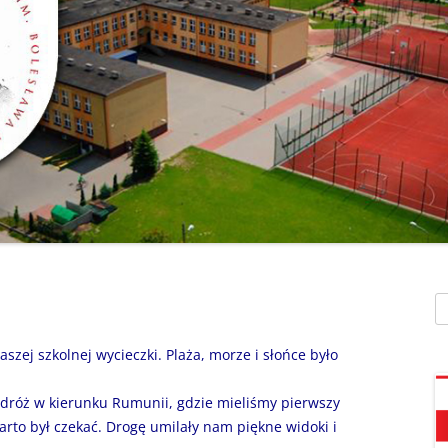
SZAFEK SZKOLNY
ZARZĄDZENIA
” UMIEM PŁYWAĆ”
SU
ZDALNE NAUCZANIE
„BEZPIECZNA DROGA 
STOŁÓWKA SZKO
SZKOŁY Z MRÓWKĄ” O
SEKRETARIAT – KONTAKT
AKADEMIA BEZPIECZN
ŚWIETLICA
PUCHATKA”
DZWONKI
EGZAMIN ÓSMOKL
„BEZPIECZNI W SIECI”
KALENDARZ ROKU
SZKOLNEGO 2025/2026
ORLIK 2019
„CO SĄDZĄ DZIECI O N
SZKOLE…” ZAPRASZAM
RODO
KLAUZULA INFORMACYJNA –
DORADZTWO ZA
DZIEŃ OTWARTY!
FACEBOOK
Sz
INFORMATYKA, ZAJ
„CZYTAM NA 7”
POLITYKA PRYWATNOŚCI
KOMPUTEROWE
 naszej szkolnej wycieczki. Plaża, morze i słońce było
„DZIECI -DZIECIOM”
dróż w kierunku Rumunii, gdzie mieliśmy pierwszy
„ESCAPEROOM W ŚWIE
arto był czekać. Drogę umilały nam piękne widoki i
HARRYEGO POTTERA”