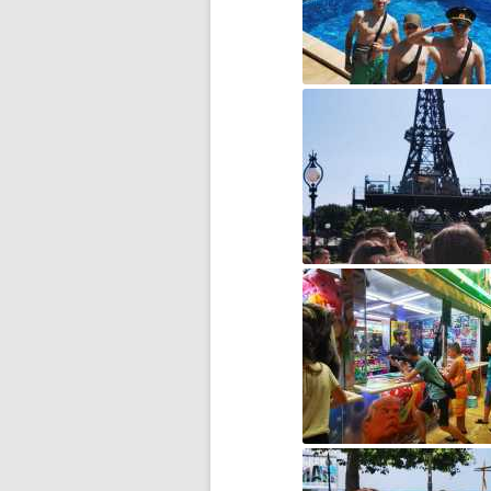
„CZY ZNASZ…?”
INFORMACJA DLA RODZICÓW
UCZNIÓW KLAS 8
INFORMACJA NA TEMAT
WYNIKÓW EGZAMINU KLAS 8
INFORMACJA O REALIZACJI
PROJEKTU W RAMACH
PROGRAMU „GROBY I
CMENTARZE WOJENNE W
KRAJU”
INFORMACJE DLA RODZICÓW
INFORMACJE URZĘDU MIASTA
INFORMACJE W SPRAWIE
PRÓBNEGO EGZAMINU KLAS 8