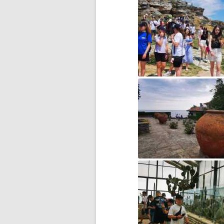
DZIEŃ MISIA PLUSZOWEGO
DZIEŃ OTWARTY
DZIEŃ PATRONA JUŻ ZA
NAMI…
DZIEŃ PATRONA SZKOŁY
DZIEŃ PATRONA SZKOŁY –
ZAPROSZENIE
DZIEŃ PLUSZOWEGO MISIA W
GRUPIE ZEROWEJ
EGZAMIN ÓSMOKLASISTY –
WAŻNE INFORMACJE
ESCAPE ROOM W BIBLIOTECE