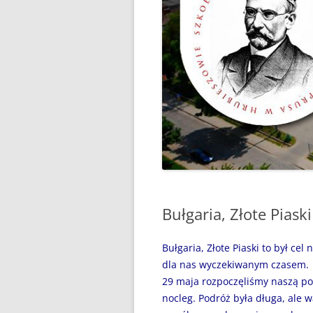
“WAKACJE Z GIGANTAMI”,
CZYLI DARMOWE LEKCJE
PROGRAMOWANIA
„BEZPIECZNI NAD WODĄ”
„CZYTANIE JEST PRZYGODĄ”
„MÓJ SPORTOWY WYCZYN” –
GŁOSUJEMY!
„MY, PIERWSZA BRYGADA…”
Bułgaria, Złote Piaski
100 ROCZNICA URODZIN JANA
PAWŁA II
Bułgaria, Złote Piaski to był cel
31 MAJA 2024R. – ŚWIATOWY
dla nas wyczekiwanym czasem.
DZIEŃ BEZ PAPIEROSA
29 maja rozpoczęliśmy naszą po
nocleg. Podróż była długa, ale w
31.05.2020R. „ŚWIATOWY