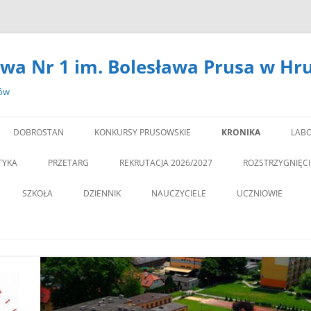
wa Nr 1 im. Bolesława Prusa w Hr
zów
DOBROSTAN
KONKURSY PRUSOWSKIE
KRONIKA
LABO
#14301 (BEZ TYTUŁU)
LA
TYKA
PRZETARG
REKRUTACJA 2026/2027
ROZSTRZYGNIĘC
,,DEBATA” REKOMEN
SZKOŁA
DZIENNIK
NAUCZYCIELE
UCZNIOWIE
PROGRAM PROFILAKTY
DEKLARACJA DOSTĘPNOŚCI
PSYCHOLOG
„JEDYNECZKA”
,,JEDYNKA” BĘDZIE MIA
ZNA MOBILNOŚĆ
DOKUMENTY
PEDAGOG
BIBLIOTEKA
PEDAGO
NOWĄ SALĘ GIMNAST
ĘTAMY!
PZO
MSU
,,SPRZĄTAMY DLA POL
STATUT
REGULAMIN KORZY
” CZY ZNASZ…..?”