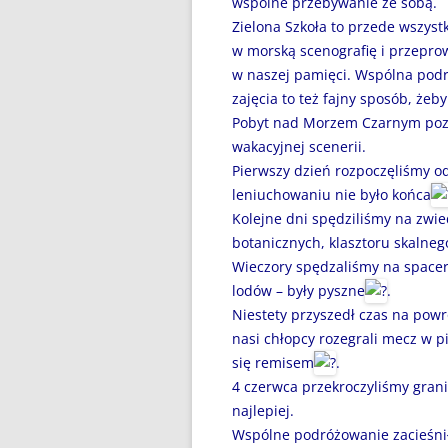
wspólne przebywanie ze sobą.
DZIEŃ BEZ PAPIEROSA”
Zielona Szkoła to przede wszyst
80. ROCZNICA ZBRODNI
w morską scenografię i przeprow
KATYŃSKIEJ
w naszej pamięci. Wspólna pod
zajęcia to też fajny sposób, żeby
AKADEMIA BEZPIECZNEGO
Pobyt nad Morzem Czarnym pozw
PUCHATKA
wakacyjnej scenerii.
Pierwszy dzień rozpoczęliśmy 
AKCJA EDUKACYJNA „DZIECI
leniuchowaniu nie było końca
UCZĄ RODZICÓW”
Kolejne dni spędziliśmy na zwie
botanicznych, klasztoru skalnego
ANDRZEJKI
Wieczory spędzaliśmy na spacer
ANTYMINA – PROFILAKTYKA Z
lodów – były pyszne
.
PASJĄ
Niestety przyszedł czas na pow
nasi chłopcy rozegrali mecz w p
APLIKACJA PROTEGO SAFE –
się remisem
.
WIADOMOŚĆ DLA RODZICÓW
4 czerwca przekroczyliśmy gran
najlepiej.
BEZPIECZNY POWRÓT DO
Wspólne podróżowanie zacieśnił
SZKOŁY