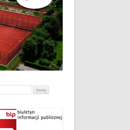
CH
DZIEŃ OTWARTY PORADNI
PSYCHOLOGICZNO-
PEDAGOGICZNEJ W
DO
HRUBIESZOWIE
LNA
RAZ „
EGO
SPOSÓB NA ORTOGRAFIĘ W
„KLUBIE ORTOGRAFFITI”
ASISTY
SZKOŁA MYŚLENIA
MŁODZI MODELARZE Z UKS
POZYTYWNEGO’2019
ASZEJ
„JEDYNKA” NA ZAWODACH
Y NA
WODOWE
TARGI EDUKACJI I PRACY
VII EDYCJA WARSZTATÓW
W GRODKOWIE
„MĄDRZY RODZICE” – 2019
ukaj:
.
UKS „JEDYNKA” NA 84
ZAKOŃCZENIE PROGRAMU
MISTRZOSTWA POLSKI
„PRZYJACIELE ZIPPIEGO”
JUNIORÓW W KROŚNIE – 2019
ŚWIATOWY DZIEŃ KSIĄŻKI W
TRZY MEDALE Z PUCHARU
CIE
„KLUBIE ORTOGRAFFITI” -2019
POLSKI W GLIWICACH – 2019