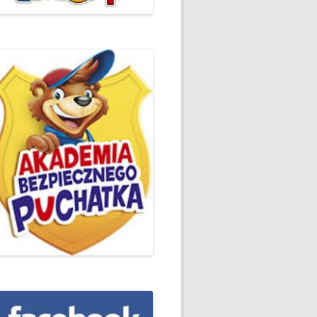
ŻYCZLIWOŚCI I POZDROWIEŃ
PODSUMOWANIE DZIAŁAŃ
„KLUBU ORTOGRAFFITI” -2019
 – LIST
EUROPEJSKI TYDZIEŃ
ŚWIADOMOŚCI DYSLEKSJI
'2019
BP
DZIEŃ BEZPIECZNEGO
INTERNETU ’2020
SZKOLNY DZIEŃ PROFILAKTYKI
W SP NR 1 W HRUBIESZOWIE –
2019
ZAKOŃCZENIE VIII EDYCJI
DANIE
WARSZTATÓW „MĄDRZY
ESIĄC
RODZICE”
EMAT: