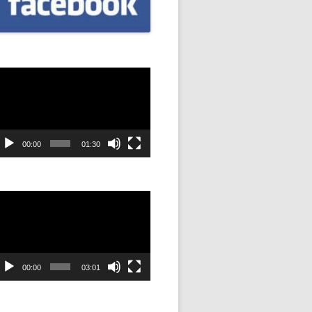
CZNIÓW
DOWAĆ
.
dtwarzacz
ideo
DANIE
SYJNOŚĆ
00:00
01:30
ANIE Z
dtwarzacz
ideo
STAN”
M
00:00
03:01
ANIE W
SZKOŁA