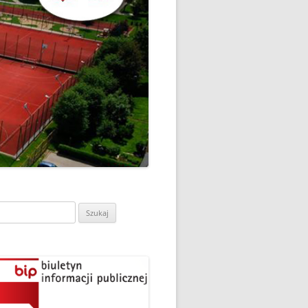
CH
DZIEŃ OTWARTY PORADNI
PSYCHOLOGICZNO-
PEDAGOGICZNEJ W
DO
HRUBIESZOWIE
LNA
RAZ „
EGO
SPOSÓB NA ORTOGRAFIĘ W
„KLUBIE ORTOGRAFFITI”
ASISTY
SZKOŁA MYŚLENIA
MŁODZI MODELARZE Z UKS
POZYTYWNEGO’2019
ASZEJ
„JEDYNKA” NA ZAWODACH
Y NA
WODOWE
TARGI EDUKACJI I PRACY
VII EDYCJA WARSZTATÓW
W GRODKOWIE
„MĄDRZY RODZICE” – 2019
ukaj:
.
UKS „JEDYNKA” NA 84
ZAKOŃCZENIE PROGRAMU
MISTRZOSTWA POLSKI
„PRZYJACIELE ZIPPIEGO”
JUNIORÓW W KROŚNIE – 2019
ŚWIATOWY DZIEŃ KSIĄŻKI W
TRZY MEDALE Z PUCHARU
CIE
„KLUBIE ORTOGRAFFITI” -2019
POLSKI W GLIWICACH – 2019