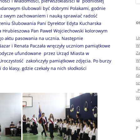
tności i wiadomości, pierwszoklasiści w podniosłej
„GDYBYM BYŁA KSIĄŻK
ndarowym ślubowali być dobrymi Polakami, godnie
raz swym zachowaniem i nauką sprawiać radość
„HISTORIA W POCZTÓ
OS
ożeniu Ślubowania Pani Dyrektor Edyta Kucharska
ZAMKNIĘTA”
ta Hrubieszowa Pan Paweł Wojciechowski kolorowym
Ur
o aktu pasowania na ucznia. Następnie
„HOLA ESPAÑA!” – SP
Wy
azar i Renata Paczała wręczyły uczniom pamiątkowe
INFORMACYJE
Za
słodycze ufundowane przez Urząd Miasta w
Wy
„JA I MOJA KLASA” – Z
Uroczystość zakończyły pamiątkowe zdjęcia. Po burzy
Ko
KLASACH PIERWSZYCH
i do klasy, gdzie czekały na nich słodkości
Gr
„JAK POWSTAJE PLOTKA
sz
„P
„JEDYNECZKA”
Wy
„JEDYNECZKA” NA LATO 
„JEDYNECZKA” WYDANI
si
2021
P
„KODOWANIE – WSTĘ