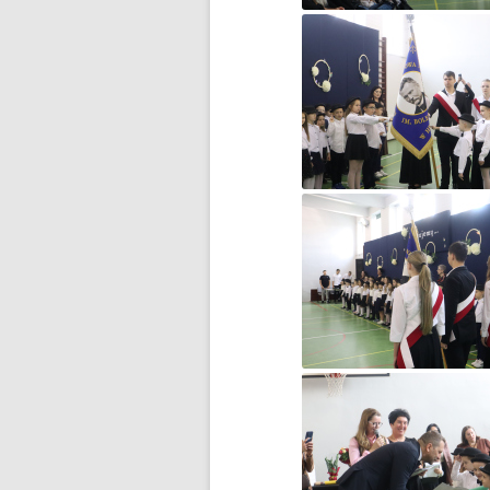
BŁĘKITNA KOLĘDA…
CZWARTOKLASIŚCI NA
BASENIE
DOMOWY TEATRZYK
DOMOWY TEATRZYK – CZĘŚĆ 2
DROGA DO WOLNOŚCI…
DZIĘKUJEMY ZA WASZE
WIELKIE SERCA!
DZIEŃ DZIECKA
DZIEŃ KOBIET
DZIEŃ KOTA
DZIEŃ MISIA