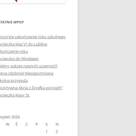
ORTOGRAFICZNE „DWA
Ą”
OGNIE” W „KLUBIE
WCE
ORTOGRAFFITI”
TATNIE WPISY
„TYDZIEŃ MEDIACJI” I
oczyste zakończenie roku szkolnego
OTKANIA
„MIĘDZYNARODOWY DZIEŃ
cieczka klas VI do Lublina
MEDIACJI”
kończenie roku
cieczka do Wojsławic
AJĘCIA W
NAGRODA W KONKURSIE NA
lejny sukces naszych uczennic!!!
„SZKOLNE KLUBY LIDERÓW
ecja zdobyta! Niezapomniana
MYŚLENIA POZYTYWNEGO”
! „
kolna przygoda
DLA JEDYNKI
ozytywna Akcja z Żyrafką-przyjaźń”
SPOTKANIA Z PODRÓŻNIKIEM
cieczka klasy 5c
-2019
:-)
NAGRODA W
E LATO
erpień 2026
OGÓLNOPOLSKIM
W
Ś
C
P
S
N
KONKURSIE „MIĘDZY
1
2
P DO
MARZENIEM A PLANEM”