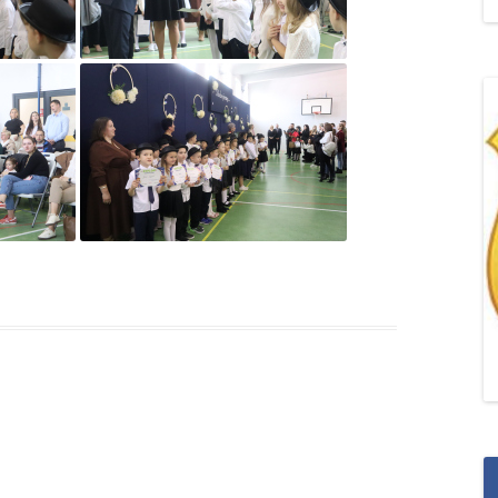
„POZYTYWNA AKCJA Z
ŻYRAFKĄ-PRZYJAŹŃ”
„PROGRAM DLA SZKÓŁ”
DO RODZICÓW
„PRZEPROWADZKA” M
„ROSYJSKIE ŁAMAŃCE
JĘZYKOWE”
„SPOTKANIE Z
SIENKIEWICZEM”
„SZKOŁA MYŚLENIA
POZYTYWNEGO 2.0″ZA
CERTYFIKACYJNE NA MI
PAŹDZIERNIK 2022R.T
JAK ROZWIJAĆ