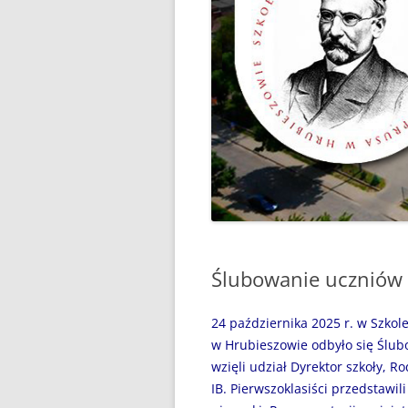
“WAKACJE Z GIGANTAMI”,
CZYLI DARMOWE LEKCJE
PROGRAMOWANIA
„BEZPIECZNI NAD WODĄ”
„CZYTANIE JEST PRZYGODĄ”
„MÓJ SPORTOWY WYCZYN” –
GŁOSUJEMY!
„MY, PIERWSZA BRYGADA…”
Ślubowanie uczniów 
100 ROCZNICA URODZIN JANA
PAWŁA II
24 października 2025 r. w Szkol
31 MAJA 2024R. – ŚWIATOWY
w Hrubieszowie odbyło się Ślub
DZIEŃ BEZ PAPIEROSA
wzięli udział Dyrektor szkoły, Ro
IB. Pierwszoklasiści przedstawili
31.05.2020R. „ŚWIATOWY