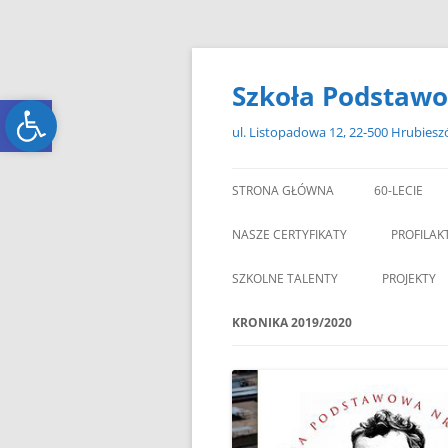
Przejdź
do
treści
Szkoła Podstawo
Open toolbar
Open toolbar
ul. Listopadowa 12, 22-500 Hrubies
STRONA GŁÓWNA
60-LECIE
NASZE CERTYFIKATY
PROFILAK
SZKOLNE TALENTY
PROJEKTY
ERASMUS+
KRONIKA 2019/2020
ZAGRANIC
„MIKOŁAJKOWY ZAWRÓT
PAMI
GŁOWY”
„W GRUDNIOWY DZIEŃ”