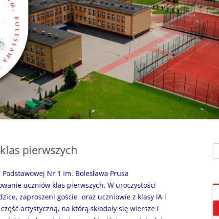
SZAFEK SZKOLNY
ZARZĄDZENIA
” UMIEM PŁYWAĆ”
SU
ZDALNE NAUCZANIE
„BEZPIECZNA DROGA 
STOŁÓWKA SZKO
SZKOŁY Z MRÓWKĄ” O
SEKRETARIAT – KONTAKT
AKADEMIA BEZPIECZN
ŚWIETLICA
PUCHATKA”
DZWONKI
EGZAMIN ÓSMOKL
„BEZPIECZNI W SIECI”
KALENDARZ ROKU
SZKOLNEGO 2025/2026
ORLIK 2019
„CO SĄDZĄ DZIECI O N
SZKOLE…” ZAPRASZAM
RODO
KLAUZULA INFORMACYJNA –
DORADZTWO ZA
DZIEŃ OTWARTY!
FACEBOOK
klas pierwszych
Sz
INFORMATYKA, ZAJ
„CZYTAM NA 7”
POLITYKA PRYWATNOŚCI
KOMPUTEROWE
e Podstawowej Nr 1 im. Bolesława Prusa
„DZIECI -DZIECIOM”
owanie uczniów klas pierwszych. W uroczystości
dzice, zaproszeni goście oraz uczniowie z klasy IA i
„ESCAPEROOM W ŚWIE
 część artystyczną, na którą składały się wiersze i
HARRYEGO POTTERA”