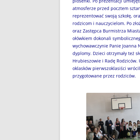
piosenki. Po prezentacji umieję
DZIEŃ BEZ PAPIEROSA”
atmosferze przed pocztem szta
80. ROCZNICA ZBRODNI
reprezentować swoją szkołę, o
KATYŃSKIEJ
rodzicom i nauczycielom. Po zł
oraz Zastępca Burmistrza Mias
AKADEMIA BEZPIECZNEGO
ołówkiem dokonali symboliczneg
PUCHATKA
wychowawczynie Panie Joanna N
dyplomy. Dzieci otrzymały też 
AKCJA EDUKACYJNA „DZIECI
Hrubieszowie i Radę Rodziców. 
UCZĄ RODZICÓW”
oklasków pierwszoklasiści wrócil
przygotowane przez rodziców.
ANDRZEJKI
ANTYMINA – PROFILAKTYKA Z
PASJĄ
APLIKACJA PROTEGO SAFE –
WIADOMOŚĆ DLA RODZICÓW
BEZPIECZNY POWRÓT DO
SZKOŁY