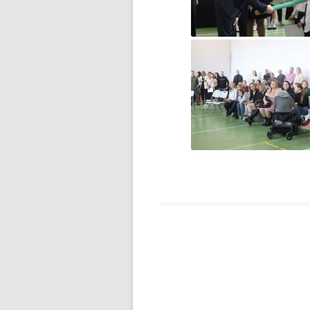
DZIEŃ MISIA PLUSZOWEGO
DZIEŃ OTWARTY
DZIEŃ PATRONA JUŻ ZA
NAMI…
DZIEŃ PATRONA SZKOŁY
DZIEŃ PATRONA SZKOŁY –
ZAPROSZENIE
DZIEŃ PLUSZOWEGO MISIA W
GRUPIE ZEROWEJ
EGZAMIN ÓSMOKLASISTY –
WAŻNE INFORMACJE
ESCAPE ROOM W BIBLIOTECE