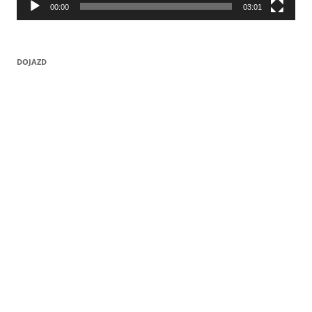
00:00
03:01
DOJAZD