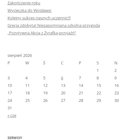
Zakończenie roku
Wycieczka do Wojsławic
Kolejny sukces naszych uczennic!!!
Grecja zdobyta! Niezapomniana szkolna przygoda
„Pozytywna Akcja z Żyrafką-przyjaźń”
sierpień 2026
P
W
Ś
C
P
S
N
1
2
3
4
5
6
7
8
9
10
11
12
13
14
15
16
17
18
19
20
21
22
23
24
25
26
27
28
29
30
31
« cze
SERWISY