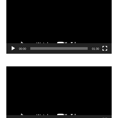
00:00
01:30
Odtwarzacz
video