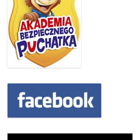
Odtwarzacz
video