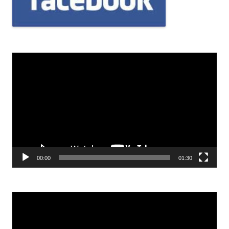
Odtwarzacz
video
00:00
01:30
Odtwarzacz
video