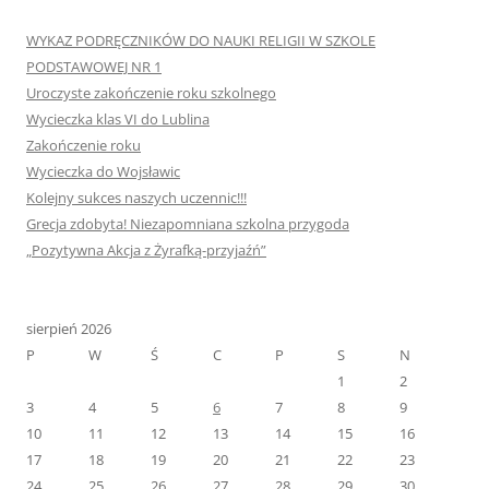
WYKAZ PODRĘCZNIKÓW DO NAUKI RELIGII W SZKOLE
PODSTAWOWEJ NR 1
Uroczyste zakończenie roku szkolnego
Wycieczka klas VI do Lublina
Zakończenie roku
Wycieczka do Wojsławic
Kolejny sukces naszych uczennic!!!
Grecja zdobyta! Niezapomniana szkolna przygoda
„Pozytywna Akcja z Żyrafką-przyjaźń”
sierpień 2026
P
W
Ś
C
P
S
N
1
2
3
4
5
6
7
8
9
10
11
12
13
14
15
16
17
18
19
20
21
22
23
24
25
26
27
28
29
30