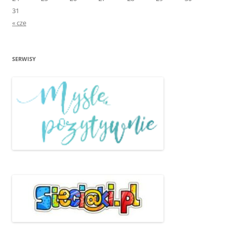
31
« cze
SERWISY