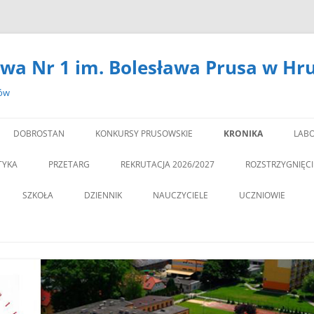
wa Nr 1 im. Bolesława Prusa w Hr
zów
DOBROSTAN
KONKURSY PRUSOWSKIE
KRONIKA
LABO
#14301 (BEZ TYTUŁU)
LA
TYKA
PRZETARG
REKRUTACJA 2026/2027
ROZSTRZYGNIĘC
,,DEBATA” REKOMEN
SZKOŁA
DZIENNIK
NAUCZYCIELE
UCZNIOWIE
PROGRAM PROFILAKTY
DEKLARACJA DOSTĘPNOŚCI
PSYCHOLOG
„JEDYNECZKA”
,,JEDYNKA” BĘDZIE MIA
ZNA MOBILNOŚĆ
DOKUMENTY
PEDAGOG
BIBLIOTEKA
PEDAGO
NOWĄ SALĘ GIMNAST
ĘTAMY!
PZO
MSU
,,SPRZĄTAMY DLA POL
STATUT
REGULAMIN KORZY
” CZY ZNASZ…..?”