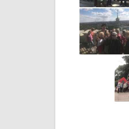
F1N PUCHAR POLSKI
ROZPOCZĘTY
FERIE NA SPORTOWO!
FERIE ZIMOWE CZAS ZACZĄĆ!
FOTOSTORY Z PRUSEM –
KONKURS
GAZETKA „JEDYNECZKA”
GAZETKA SZKOLNA
„JEDYNECZKA-LATO”
HARMONOGRAM REKRUTACJI
DO SZKÓŁ
PONADPODSTAWOWYCH
II ETAP WOJEWÓDZKIEGO
KONKURSU CZYTELNICZEGO