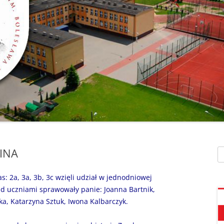
SZAFEK SZKOLNY
ZARZĄDZENIA
” UMIEM PŁYWAĆ”
SU
ZDALNE NAUCZANIE
„BEZPIECZNA DROGA 
STOŁÓWKA SZKO
SZKOŁY Z MRÓWKĄ” O
SEKRETARIAT – KONTAKT
AKADEMIA BEZPIECZN
ŚWIETLICA
PUCHATKA”
DZWONKI
EGZAMIN ÓSMOKL
„BEZPIECZNI W SIECI”
KALENDARZ ROKU
SZKOLNEGO 2025/2026
ORLIK 2019
„CO SĄDZĄ DZIECI O N
SZKOLE…” ZAPRASZAM
RODO
KLAUZULA INFORMACYJNA –
DORADZTWO ZA
DZIEŃ OTWARTY!
FACEBOOK
INA
Sz
INFORMATYKA, ZAJ
„CZYTAM NA 7”
POLITYKA PRYWATNOŚCI
KOMPUTEROWE
s: 2a, 3a, 3b, 3c wzięli udział w jednodniowej
„DZIECI -DZIECIOM”
ad uczniami sprawowały panie: Joanna Bartnik,
ka, Katarzyna Sztuk, Iwona Kalbarczyk.
„ESCAPEROOM W ŚWIE
HARRYEGO POTTERA”