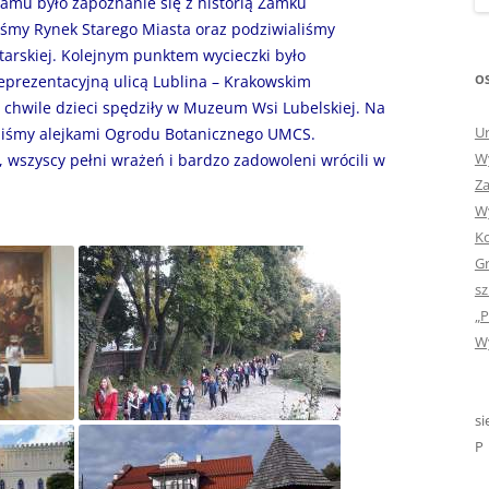
było zapoznanie się z historią Zamku
„GDYBYM BYŁA KSIĄŻK
iśmy Rynek Starego Miasta oraz podziwialiśmy
tarskiej. Kolejnym punktem wycieczki było
„HISTORIA W POCZTÓ
OS
reprezentacyjną ulicą Lublina – Krakowskim
ZAMKNIĘTA”
chwile dzieci spędziły w Muzeum Wsi Lubelskiej. Na
Ur
liśmy alejkami Ogrodu Botanicznego UMCS.
„HOLA ESPAÑA!” – SP
Wy
scy pełni wrażeń i bardzo zadowoleni wrócili w
INFORMACYJE
Za
Wy
„JA I MOJA KLASA” – Z
Ko
KLASACH PIERWSZYCH
Gr
„JAK POWSTAJE PLOTKA
sz
„P
„JEDYNECZKA”
Wy
„JEDYNECZKA” NA LATO 
„JEDYNECZKA” WYDANI
si
2021
P
„KODOWANIE – WSTĘ