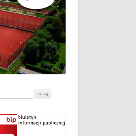
CH
DZIEŃ OTWARTY PORADNI
PSYCHOLOGICZNO-
PEDAGOGICZNEJ W
DO
HRUBIESZOWIE
LNA
RAZ „
EGO
SPOSÓB NA ORTOGRAFIĘ W
„KLUBIE ORTOGRAFFITI”
ASISTY
SZKOŁA MYŚLENIA
MŁODZI MODELARZE Z UKS
POZYTYWNEGO’2019
ASZEJ
„JEDYNKA” NA ZAWODACH
Y NA
WODOWE
TARGI EDUKACJI I PRACY
VII EDYCJA WARSZTATÓW
W GRODKOWIE
„MĄDRZY RODZICE” – 2019
ukaj:
.
UKS „JEDYNKA” NA 84
ZAKOŃCZENIE PROGRAMU
MISTRZOSTWA POLSKI
„PRZYJACIELE ZIPPIEGO”
JUNIORÓW W KROŚNIE – 2019
ŚWIATOWY DZIEŃ KSIĄŻKI W
TRZY MEDALE Z PUCHARU
CIE
„KLUBIE ORTOGRAFFITI” -2019
POLSKI W GLIWICACH – 2019