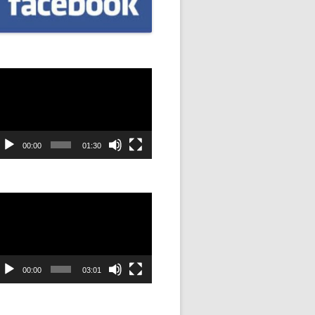
CZNIÓW
DOWAĆ
.
dtwarzacz
ideo
DANIE
SYJNOŚĆ
00:00
01:30
ANIE Z
dtwarzacz
ideo
STAN”
M
00:00
03:01
ANIE W
SZKOŁA