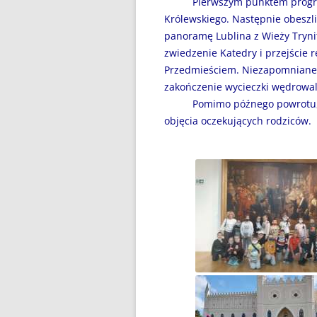
Pierwszym punktem programu 
DZIEŃ BEZ PAPIEROSA”
Królewskiego. Następnie obeszl
80. ROCZNICA ZBRODNI
panoramę Lublina z Wieży Tryni
KATYŃSKIEJ
zwiedzenie Katedry i przejście 
Przedmieściem. Niezapomniane 
AKADEMIA BEZPIECZNEGO
zakończenie wycieczki wędrowa
PUCHATKA
Pomimo późnego powrotu, wszy
objęcia oczekujących rodziców.
AKCJA EDUKACYJNA „DZIECI
UCZĄ RODZICÓW”
ANDRZEJKI
ANTYMINA – PROFILAKTYKA Z
PASJĄ
APLIKACJA PROTEGO SAFE –
WIADOMOŚĆ DLA RODZICÓW
BEZPIECZNY POWRÓT DO
SZKOŁY