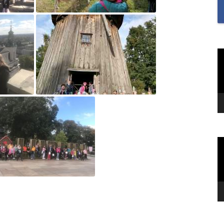
SAMODZIELNOŚĆ U U
I UCZENNIC ORAZ BU
MOTYWACJĘ DO NAUKI
„SZKOŁA MYŚLENIA
O
v
POZYTYWNEGO 2.0″ZA
NA MIESIĄC CZERWIEC
2022R.TEMAT: REFLEK
I WDZIĘCZNOŚĆ?
„TO JEST KTOŚ” SPOTK
GWIAZDĄ TOMASZEM
O
KIEŁBOWICZEM
v
„TU SIĘ DBA O DOBRO
„UWAŻNOŚĆ W NASZY
ŻYCIU”-PIERWSZE ZAD
RAMACH PROGRAMU 
MYŚLENIA