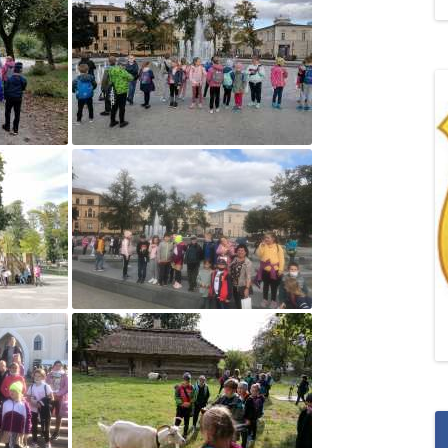
„POZYTYWNA AKCJA Z
ŻYRAFKĄ-PRZYJAŹŃ”
„PROGRAM DLA SZKÓŁ”
DO RODZICÓW
„PRZEPROWADZKA” M
„ROSYJSKIE ŁAMAŃCE
JĘZYKOWE”
„SPOTKANIE Z
SIENKIEWICZEM”
„SZKOŁA MYŚLENIA
POZYTYWNEGO 2.0″ZA
CERTYFIKACYJNE NA MI
PAŹDZIERNIK 2022R.T
JAK ROZWIJAĆ