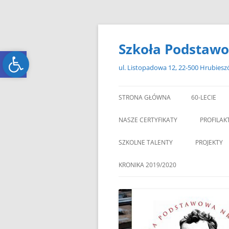
Przejdź
do
treści
Szkoła Podstawo
Open toolbar
Open toolbar
ul. Listopadowa 12, 22-500 Hrubies
STRONA GŁÓWNA
60-LECIE
NASZE CERTYFIKATY
PROFILAK
SZKOLNE TALENTY
PROJEKTY
ERASMUS+
KRONIKA 2019/2020
ZAGRANIC
„MIKOŁAJKOWY ZAWRÓT
PAMI
GŁOWY”
„W GRUDNIOWY DZIEŃ”