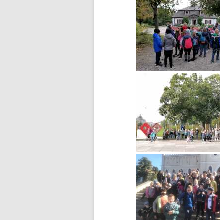
DZIEŃ MISIA PLUSZOWEGO
DZIEŃ OTWARTY
DZIEŃ PATRONA JUŻ ZA
NAMI…
DZIEŃ PATRONA SZKOŁY
DZIEŃ PATRONA SZKOŁY –
ZAPROSZENIE
DZIEŃ PLUSZOWEGO MISIA W
GRUPIE ZEROWEJ
EGZAMIN ÓSMOKLASISTY –
WAŻNE INFORMACJE
ESCAPE ROOM W BIBLIOTECE