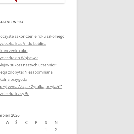
ORTOGRAFICZNE „DWA
Ą”
OGNIE” W „KLUBIE
WCE
ORTOGRAFFITI”
TATNIE WPISY
„TYDZIEŃ MEDIACJI” I
oczyste zakończenie roku szkolnego
OTKANIA
„MIĘDZYNARODOWY DZIEŃ
cieczka klas VI do Lublina
MEDIACJI”
kończenie roku
cieczka do Wojsławic
AJĘCIA W
NAGRODA W KONKURSIE NA
lejny sukces naszych uczennic!!!
„SZKOLNE KLUBY LIDERÓW
ecja zdobyta! Niezapomniana
MYŚLENIA POZYTYWNEGO”
! „
kolna przygoda
DLA JEDYNKI
ozytywna Akcja z Żyrafką-przyjaźń”
SPOTKANIA Z PODRÓŻNIKIEM
cieczka klasy 5c
-2019
:-)
NAGRODA W
E LATO
erpień 2026
OGÓLNOPOLSKIM
W
Ś
C
P
S
N
KONKURSIE „MIĘDZY
1
2
P DO
MARZENIEM A PLANEM”