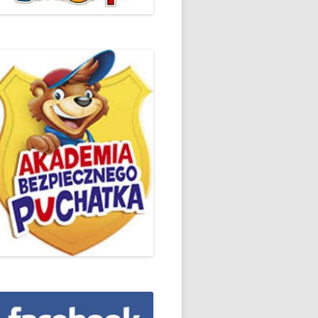
ŻYCZLIWOŚCI I POZDROWIEŃ
PODSUMOWANIE DZIAŁAŃ
„KLUBU ORTOGRAFFITI” -2019
 – LIST
EUROPEJSKI TYDZIEŃ
ŚWIADOMOŚCI DYSLEKSJI
'2019
BP
DZIEŃ BEZPIECZNEGO
INTERNETU ’2020
SZKOLNY DZIEŃ PROFILAKTYKI
W SP NR 1 W HRUBIESZOWIE –
2019
ZAKOŃCZENIE VIII EDYCJI
DANIE
WARSZTATÓW „MĄDRZY
ESIĄC
RODZICE”
EMAT: