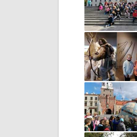
BŁĘKITNA KOLĘDA…
CZWARTOKLASIŚCI NA
BASENIE
DOMOWY TEATRZYK
DOMOWY TEATRZYK – CZĘŚĆ 2
DROGA DO WOLNOŚCI…
DZIĘKUJEMY ZA WASZE
WIELKIE SERCA!
DZIEŃ DZIECKA
DZIEŃ KOBIET
DZIEŃ KOTA
DZIEŃ MISIA