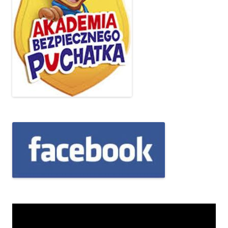
Odtwarzacz
video