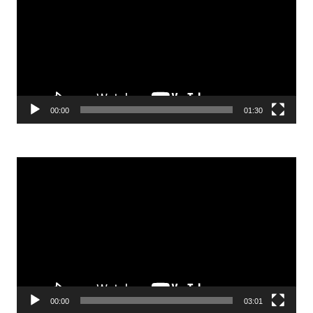
00:00
01:30
Odtwarzacz
video
00:00
03:01