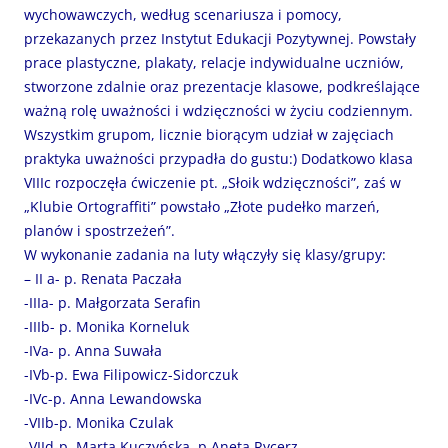
wychowawczych, według scenariusza i pomocy,
przekazanych przez Instytut Edukacji Pozytywnej. Powstały
prace plastyczne, plakaty, relacje indywidualne uczniów,
stworzone zdalnie oraz prezentacje klasowe, podkreślające
ważną rolę uważności i wdzięczności w życiu codziennym.
Wszystkim grupom, licznie biorącym udział w zajęciach
praktyka uważności przypadła do gustu:) Dodatkowo klasa
VIIIc rozpoczęła ćwiczenie pt. „Słoik wdzięczności”, zaś
w
„Klubie Ortograffiti” powstało „Złote pudełko marzeń,
planów i spostrzeżeń”.
W wykonanie zadania na luty włączyły się klasy/grupy:
– II a- p. Renata Paczała
-IIIa- p. Małgorzata Serafin
-IIIb- p. Monika Korneluk
-IVa- p. Anna Suwała
-IVb-p. Ewa Filipowicz-Sidorczuk
-IVc-p. Anna Lewandowska
-VIIb-p. Monika Czulak
-VIId-p. Marta Kuczyńska, p.Aneta Rycerz