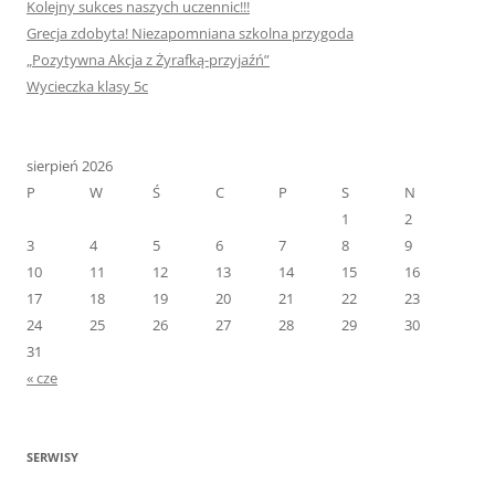
Kolejny sukces naszych uczennic!!!
Grecja zdobyta! Niezapomniana szkolna przygoda
„Pozytywna Akcja z Żyrafką-przyjaźń”
Wycieczka klasy 5c
sierpień 2026
P
W
Ś
C
P
S
N
1
2
3
4
5
6
7
8
9
10
11
12
13
14
15
16
17
18
19
20
21
22
23
24
25
26
27
28
29
30
31
« cze
SERWISY