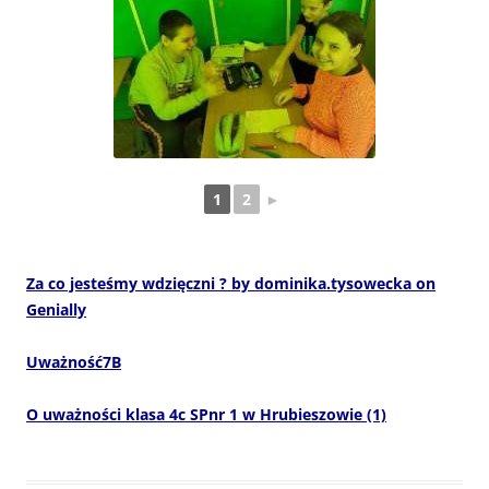
1
2
►
Za co jesteśmy wdzięczni ? by dominika.tysowecka on
Genially
Uważność7B
O uważności klasa 4c SPnr 1 w Hrubieszowie (1)