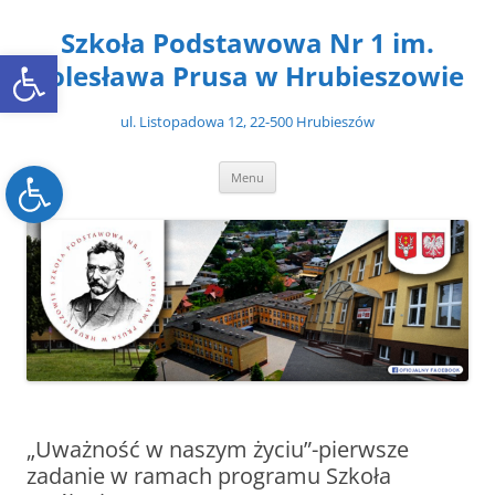
Przejdź
do
Szkoła Podstawowa Nr 1 im.
treści
Open toolbar
Bolesława Prusa w Hrubieszowie
ul. Listopadowa 12, 22-500 Hrubieszów
Open toolbar
Menu
„Uważność w naszym życiu”-pierwsze
zadanie w ramach programu Szkoła