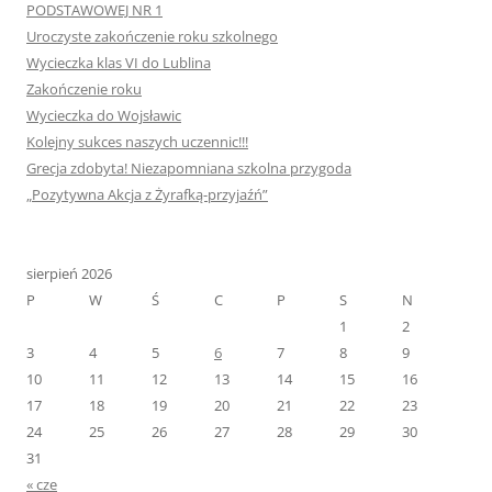
PODSTAWOWEJ NR 1
Uroczyste zakończenie roku szkolnego
Wycieczka klas VI do Lublina
Zakończenie roku
Wycieczka do Wojsławic
Kolejny sukces naszych uczennic!!!
Grecja zdobyta! Niezapomniana szkolna przygoda
„Pozytywna Akcja z Żyrafką-przyjaźń”
sierpień 2026
P
W
Ś
C
P
S
N
1
2
3
4
5
6
7
8
9
10
11
12
13
14
15
16
17
18
19
20
21
22
23
24
25
26
27
28
29
30
31
« cze