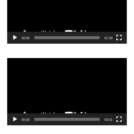
00:00
01:30
Odtwarzacz
video
00:00
03:01