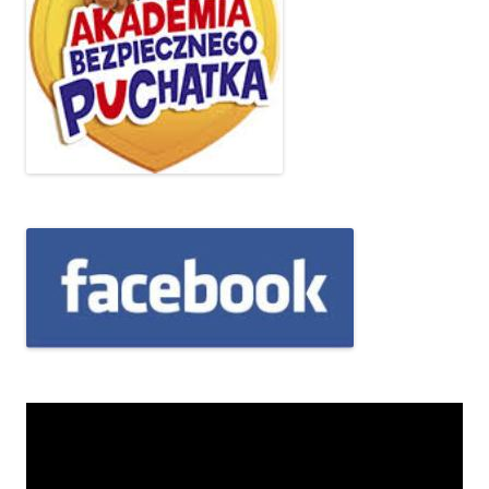
Odtwarzacz
video