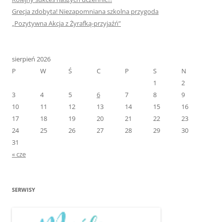
Grecja zdobyta! Niezapomniana szkolna przygoda
„Pozytywna Akcja z Żyrafką-przyjaźń”
sierpień 2026
P
W
Ś
C
P
S
N
1
2
3
4
5
6
7
8
9
10
11
12
13
14
15
16
17
18
19
20
21
22
23
24
25
26
27
28
29
30
31
« cze
SERWISY