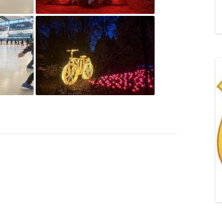
„POZYTYWNA AKCJA Z
ŻYRAFKĄ-PRZYJAŹŃ”
„PROGRAM DLA SZKÓŁ”
DO RODZICÓW
„PRZEPROWADZKA” M
„ROSYJSKIE ŁAMAŃCE
JĘZYKOWE”
„SPOTKANIE Z
SIENKIEWICZEM”
„SZKOŁA MYŚLENIA
POZYTYWNEGO 2.0″ZA
CERTYFIKACYJNE NA MI
PAŹDZIERNIK 2022R.T
JAK ROZWIJAĆ