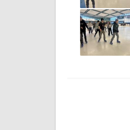
DZIEŃ MISIA PLUSZOWEGO
DZIEŃ OTWARTY
DZIEŃ PATRONA JUŻ ZA
NAMI…
DZIEŃ PATRONA SZKOŁY
DZIEŃ PATRONA SZKOŁY –
ZAPROSZENIE
DZIEŃ PLUSZOWEGO MISIA W
GRUPIE ZEROWEJ
EGZAMIN ÓSMOKLASISTY –
WAŻNE INFORMACJE
ESCAPE ROOM W BIBLIOTECE