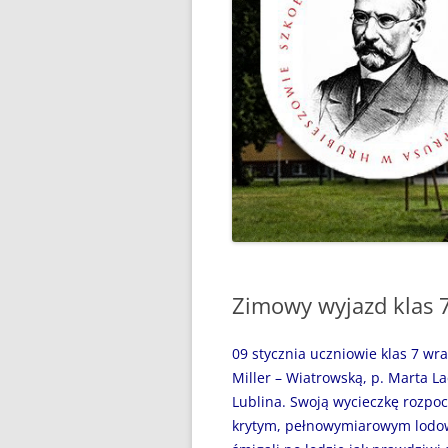
“WAKACJE Z GIGANTAMI”,
CZYLI DARMOWE LEKCJE
PROGRAMOWANIA
„BEZPIECZNI NAD WODĄ”
„CZYTANIE JEST PRZYGODĄ”
„MÓJ SPORTOWY WYCZYN” –
GŁOSUJEMY!
„MY, PIERWSZA BRYGADA…”
Zimowy wyjazd klas 
100 ROCZNICA URODZIN JANA
PAWŁA II
09 stycznia uczniowie klas 7 wra
31 MAJA 2024R. – ŚWIATOWY
Miller – Wiatrowską, p. Marta L
DZIEŃ BEZ PAPIEROSA
Lublina. Swoją wycieczkę rozpoc
krytym, pełnowymiarowym lodowi
31.05.2020R. „ŚWIATOWY