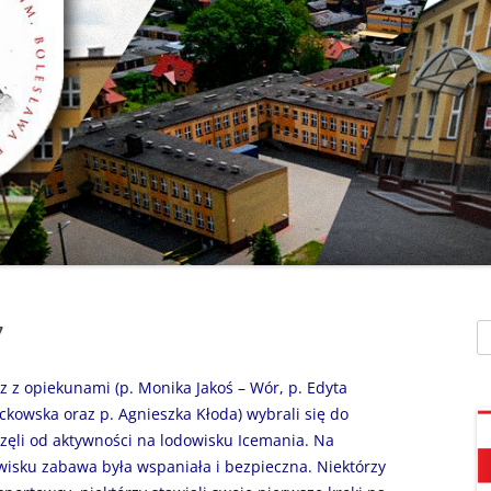
SZAFEK SZKOLNY
ZARZĄDZENIA
” UMIEM PŁYWAĆ”
SU
ZDALNE NAUCZANIE
„BEZPIECZNA DROGA 
STOŁÓWKA SZKO
SZKOŁY Z MRÓWKĄ” O
SEKRETARIAT – KONTAKT
AKADEMIA BEZPIECZN
ŚWIETLICA
PUCHATKA”
DZWONKI
EGZAMIN ÓSMOKL
„BEZPIECZNI W SIECI”
KALENDARZ ROKU
SZKOLNEGO 2025/2026
ORLIK 2019
„CO SĄDZĄ DZIECI O N
SZKOLE…” ZAPRASZAM
RODO
KLAUZULA INFORMACYJNA –
DORADZTWO ZA
DZIEŃ OTWARTY!
FACEBOOK
7
Sz
INFORMATYKA, ZAJ
„CZYTAM NA 7”
POLITYKA PRYWATNOŚCI
KOMPUTEROWE
z z opiekunami (p. Monika Jakoś – Wór, p. Edyta
„DZIECI -DZIECIOM”
ackowska oraz p. Agnieszka Kłoda) wybrali się do
zęli od aktywności na lodowisku Icemania. Na
„ESCAPEROOM W ŚWIE
sku zabawa była wspaniała i bezpieczna. Niektórzy
HARRYEGO POTTERA”