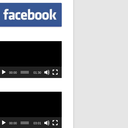
CZNIÓW
DOWAĆ
.
DANIE
dtwarzacz
ideo
SYJNOŚĆ
ANIE Z
00:00
01:30
dtwarzacz
STAN”
ideo
M
ANIE W
SZKOŁA
00:00
03:01