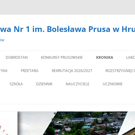
wa Nr 1 im. Bolesława Prusa w Hr
zów
DOBROSTAN
KONKURSY PRUSOWSKIE
KRONIKA
LABO
#14301 (BEZ TYTUŁU)
LA
TYKA
PRZETARG
REKRUTACJA 2026/2027
ROZSTRZYGNIĘC
,,DEBATA” REKOMEN
SZKOŁA
DZIENNIK
NAUCZYCIELE
UCZNIOWIE
PROGRAM PROFILAKTY
DEKLARACJA DOSTĘPNOŚCI
PSYCHOLOG
„JEDYNECZKA”
,,JEDYNKA” BĘDZIE MIA
ZNA MOBILNOŚĆ
DOKUMENTY
PEDAGOG
BIBLIOTEKA
PEDAGO
NOWĄ SALĘ GIMNAST
ĘTAMY!
PZO
MSU
,,SPRZĄTAMY DLA POL
STATUT
REGULAMIN KORZY
” CZY ZNASZ…..?”