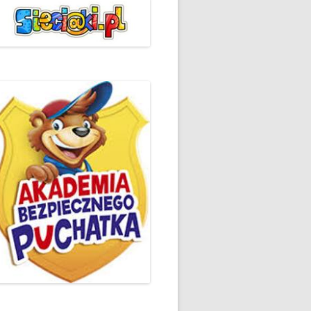
ŻYCZLIWOŚCI I POZDROWIEŃ
PODSUMOWANIE DZIAŁAŃ
„KLUBU ORTOGRAFFITI” -2019
 – LIST
EUROPEJSKI TYDZIEŃ
ŚWIADOMOŚCI DYSLEKSJI
'2019
BP
DZIEŃ BEZPIECZNEGO
INTERNETU ’2020
SZKOLNY DZIEŃ PROFILAKTYKI
W SP NR 1 W HRUBIESZOWIE –
2019
ZAKOŃCZENIE VIII EDYCJI
DANIE
WARSZTATÓW „MĄDRZY
ESIĄC
RODZICE”
EMAT: