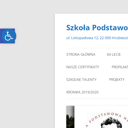
Przejdź
do
treści
Szkoła Podstawo
Open toolbar
Open toolbar
ul. Listopadowa 12, 22-500 Hrubies
STRONA GŁÓWNA
60-LECIE
NASZE CERTYFIKATY
PROFILAK
SZKOLNE TALENTY
PROJEKTY
ERASMUS+
KRONIKA 2019/2020
ZAGRANIC
„MIKOŁAJKOWY ZAWRÓT
PAMI
GŁOWY”
„W GRUDNIOWY DZIEŃ”