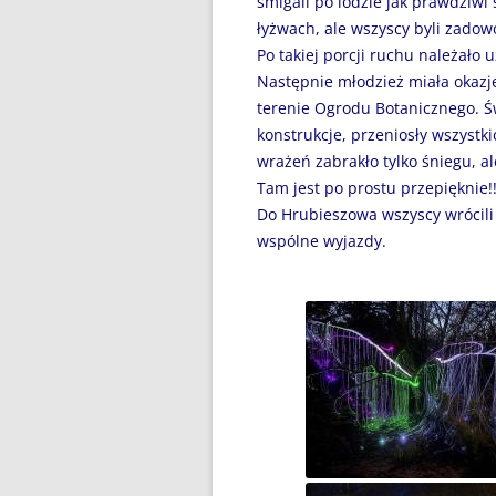
śmigali po lodzie jak prawdziwi 
DZIEŃ BEZ PAPIEROSA”
łyżwach, ale wszyscy byli zadow
80. ROCZNICA ZBRODNI
Po takiej porcji ruchu należało u
KATYŃSKIEJ
Następnie młodzież miała okazj
terenie Ogrodu Botanicznego. Ś
AKADEMIA BEZPIECZNEGO
konstrukcje, przeniosły wszystki
PUCHATKA
wrażeń zabrakło tylko śniegu, al
Tam jest po prostu przepięknie!!
AKCJA EDUKACYJNA „DZIECI
Do Hrubieszowa wszyscy wrócil
UCZĄ RODZICÓW”
wspólne wyjazdy.
ANDRZEJKI
ANTYMINA – PROFILAKTYKA Z
PASJĄ
APLIKACJA PROTEGO SAFE –
WIADOMOŚĆ DLA RODZICÓW
BEZPIECZNY POWRÓT DO
SZKOŁY