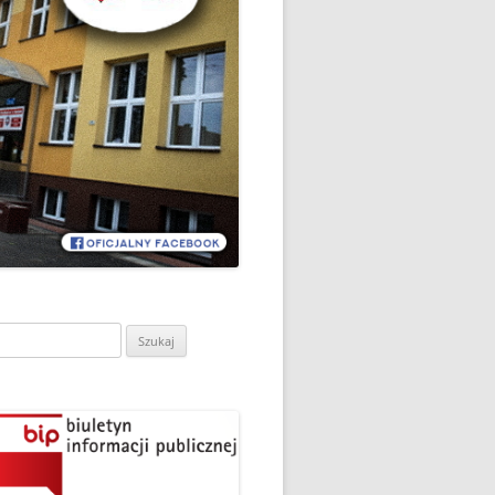
CH
DZIEŃ OTWARTY PORADNI
PSYCHOLOGICZNO-
PEDAGOGICZNEJ W
DO
HRUBIESZOWIE
LNA
RAZ „
EGO
SPOSÓB NA ORTOGRAFIĘ W
„KLUBIE ORTOGRAFFITI”
ASISTY
SZKOŁA MYŚLENIA
MŁODZI MODELARZE Z UKS
POZYTYWNEGO’2019
ASZEJ
„JEDYNKA” NA ZAWODACH
Y NA
WODOWE
TARGI EDUKACJI I PRACY
VII EDYCJA WARSZTATÓW
W GRODKOWIE
„MĄDRZY RODZICE” – 2019
ukaj:
.
UKS „JEDYNKA” NA 84
ZAKOŃCZENIE PROGRAMU
MISTRZOSTWA POLSKI
„PRZYJACIELE ZIPPIEGO”
JUNIORÓW W KROŚNIE – 2019
ŚWIATOWY DZIEŃ KSIĄŻKI W
TRZY MEDALE Z PUCHARU
CIE
„KLUBIE ORTOGRAFFITI” -2019
POLSKI W GLIWICACH – 2019