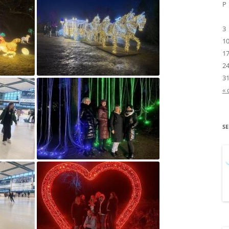
P
PROGRAMOWANIA”
3
„MLEKO I OWOCE W S
1
1
„NA STRAŻY CZYSTEJ ZI
2
„NIE RANIĘ SŁOWEM”
3
« 
„OD GRABSKIEGO DO
BALCEROWICZA –
REFORMATORZY I ARCH
S
ŁADU GOSPODARCZEG
„OPOWIEŚĆ O CZUJĄT
„PIDŻAMA PARTY”
„PODRÓŻ W ŚWIAT
WARTOŚCI”
„POLSKA MOJA OJCZY