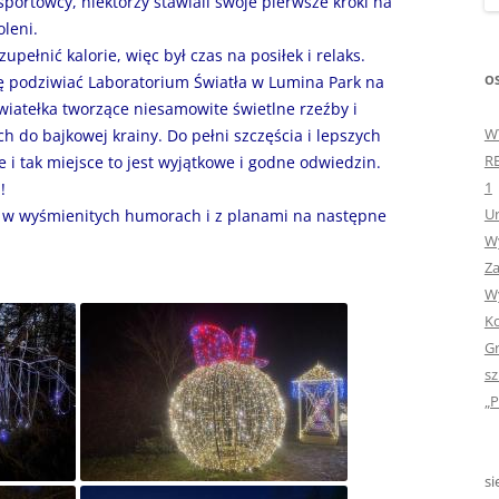
sportowcy, niektórzy stawiali swoje pierwsze kroki na
„GDYBYM BYŁA KSIĄŻK
oleni.
zupełnić kalorie, więc był czas na posiłek i relaks.
„HISTORIA W POCZTÓ
OS
ę podziwiać Laboratorium Światła w Lumina Park na
ZAMKNIĘTA”
wiatełka tworzące niesamowite świetlne rzeźby i
W
ch do bajkowej krainy. Do pełni szczęścia i lepszych
„HOLA ESPAÑA!” – SP
R
e i tak miejsce to jest wyjątkowe i godne odwiedzin.
INFORMACYJE
1
!
Ur
i w wyśmienitych humorach i z planami na następne
„JA I MOJA KLASA” – Z
Wy
KLASACH PIERWSZYCH
Za
„JAK POWSTAJE PLOTKA
Wy
Ko
„JEDYNECZKA”
Gr
sz
„JEDYNECZKA” NA LATO 
„P
„JEDYNECZKA” WYDANI
2021
si
„KODOWANIE – WSTĘ