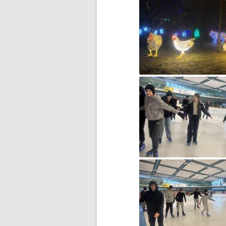
BŁĘKITNA KOLĘDA…
CZWARTOKLASIŚCI NA
BASENIE
DOMOWY TEATRZYK
DOMOWY TEATRZYK – CZĘŚĆ 2
DROGA DO WOLNOŚCI…
DZIĘKUJEMY ZA WASZE
WIELKIE SERCA!
DZIEŃ DZIECKA
DZIEŃ KOBIET
DZIEŃ KOTA
DZIEŃ MISIA