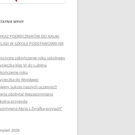
ORTOGRAFICZNE „DWA
Ą”
OGNIE” W „KLUBIE
WCE
ORTOGRAFFITI”
TATNIE WPISY
„TYDZIEŃ MEDIACJI” I
YKAZ PODRĘCZNIKÓW DO NAUKI
OTKANIA
„MIĘDZYNARODOWY DZIEŃ
ELIGII W SZKOLE PODSTAWOWEJ NR
MEDIACJI”
oczyste zakończenie roku szkolnego
AJĘCIA W
NAGRODA W KONKURSIE NA
cieczka klas VI do Lublina
„SZKOLNE KLUBY LIDERÓW
kończenie roku
MYŚLENIA POZYTYWNEGO”
! „
cieczka do Wojsławic
DLA JEDYNKI
lejny sukces naszych uczennic!!!
SPOTKANIA Z PODRÓŻNIKIEM
ecja zdobyta! Niezapomniana
-2019
kolna przygoda
:-)
ozytywna Akcja z Żyrafką-przyjaźń”
NAGRODA W
E LATO
OGÓLNOPOLSKIM
KONKURSIE „MIĘDZY
erpień 2026
P DO
MARZENIEM A PLANEM”