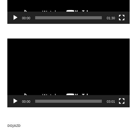
00:00
01:30
Odtwarzacz
video
00:00
03:01
DOJAZD