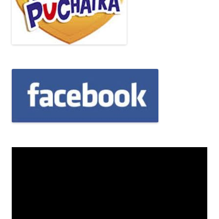
Odtwarzacz
video