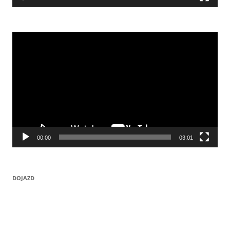
Odtwarzacz
video
00:00
03:01
DOJAZD