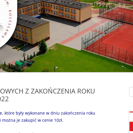
SZAFEK SZKOLNY
ZARZĄDZENIA
” UMIEM PŁYWAĆ”
SU
ZDALNE NAUCZANIE
„BEZPIECZNA DROGA 
STOŁÓWKA SZKO
SZKOŁY Z MRÓWKĄ” O
SEKRETARIAT – KONTAKT
AKADEMIA BEZPIECZN
ŚWIETLICA
PUCHATKA”
DZWONKI
EGZAMIN ÓSMOKL
„BEZPIECZNI W SIECI”
KALENDARZ ROKU
SZKOLNEGO 2025/2026
ORLIK 2019
„CO SĄDZĄ DZIECI O N
SZKOLE…” ZAPRASZAM
RODO
KLAUZULA INFORMACYJNA –
DORADZTWO ZA
DZIEŃ OTWARTY!
FACEBOOK
POWYCH Z ZAKOŃCZENIA ROKU
Sz
INFORMATYKA, ZAJ
„CZYTAM NA 7”
022
POLITYKA PRYWATNOŚCI
KOMPUTEROWE
„DZIECI -DZIECIOM”
e, które były wykonane w dniu zakończenia roku
i można je zakupić w cenie 10zł.
„ESCAPEROOM W ŚWIE
HARRYEGO POTTERA”