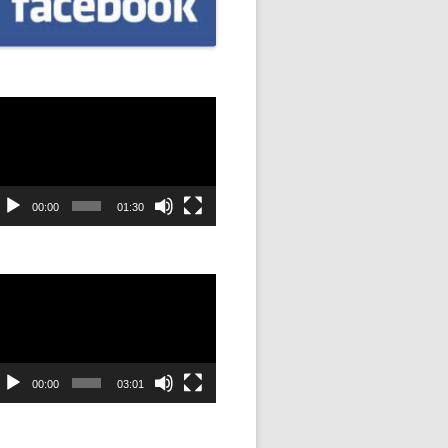
CZNIÓW
DOWAĆ
.
dtwarzacz
ideo
DANIE
SYJNOŚĆ
00:00
01:30
ANIE Z
dtwarzacz
ideo
STAN”
M
00:00
03:01
ANIE W
SZKOŁA