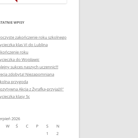
ORTOGRAFICZNE „DWA
Ą”
OGNIE” W „KLUBIE
WCE
ORTOGRAFFITI”
TATNIE WPISY
„TYDZIEŃ MEDIACJI” I
oczyste zakończenie roku szkolnego
OTKANIA
„MIĘDZYNARODOWY DZIEŃ
cieczka klas VI do Lublina
MEDIACJI”
kończenie roku
cieczka do Wojsławic
AJĘCIA W
NAGRODA W KONKURSIE NA
lejny sukces naszych uczennic!!!
„SZKOLNE KLUBY LIDERÓW
ecja zdobyta! Niezapomniana
MYŚLENIA POZYTYWNEGO”
! „
kolna przygoda
DLA JEDYNKI
ozytywna Akcja z Żyrafką-przyjaźń”
SPOTKANIA Z PODRÓŻNIKIEM
cieczka klasy 5c
-2019
:-)
NAGRODA W
E LATO
erpień 2026
OGÓLNOPOLSKIM
W
Ś
C
P
S
N
KONKURSIE „MIĘDZY
1
2
P DO
MARZENIEM A PLANEM”