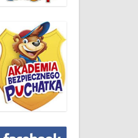
ŻYCZLIWOŚCI I POZDROWIEŃ
PODSUMOWANIE DZIAŁAŃ
„KLUBU ORTOGRAFFITI” -2019
 – LIST
EUROPEJSKI TYDZIEŃ
ŚWIADOMOŚCI DYSLEKSJI
'2019
BP
DZIEŃ BEZPIECZNEGO
INTERNETU ’2020
SZKOLNY DZIEŃ PROFILAKTYKI
W SP NR 1 W HRUBIESZOWIE –
2019
ZAKOŃCZENIE VIII EDYCJI
DANIE
WARSZTATÓW „MĄDRZY
ESIĄC
RODZICE”
EMAT: