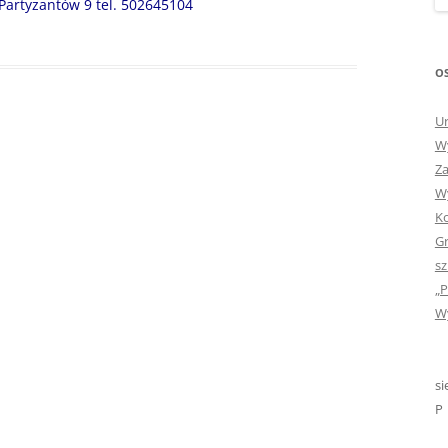
Partyzantów 9 tel. 502645104
„GDYBYM BYŁA KSIĄŻK
„HISTORIA W POCZTÓ
OS
ZAMKNIĘTA”
Ur
„HOLA ESPAÑA!” – SP
Wy
INFORMACYJE
Za
Wy
„JA I MOJA KLASA” – Z
Ko
KLASACH PIERWSZYCH
Gr
„JAK POWSTAJE PLOTKA
sz
„P
„JEDYNECZKA”
Wy
„JEDYNECZKA” NA LATO 
„JEDYNECZKA” WYDANI
si
2021
P
„KODOWANIE – WSTĘ