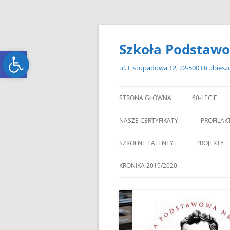
Przejdź
do
treści
Szkoła Podstawo
Open toolbar
Open toolbar
ul. Listopadowa 12, 22-500 Hrubies
STRONA GŁÓWNA
60-LECIE
NASZE CERTYFIKATY
PROFILAK
SZKOLNE TALENTY
PROJEKTY
ERASMUS+
KRONIKA 2019/2020
ZAGRANIC
„MIKOŁAJKOWY ZAWRÓT
PAMI
GŁOWY”
„W GRUDNIOWY DZIEŃ”