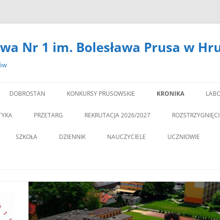
wa Nr 1 im. Bolesława Prusa w Hr
zów
DOBROSTAN
KONKURSY PRUSOWSKIE
KRONIKA
LABO
#14301 (BEZ TYTUŁU)
LA
TYKA
PRZETARG
REKRUTACJA 2026/2027
ROZSTRZYGNIĘC
,,DEBATA” REKOMEN
SZKOŁA
DZIENNIK
NAUCZYCIELE
UCZNIOWIE
PROGRAM PROFILAKTY
DEKLARACJA DOSTĘPNOŚCI
PSYCHOLOG
„JEDYNECZKA”
,,JEDYNKA” BĘDZIE MIA
ZNA MOBILNOŚĆ
DOKUMENTY
PEDAGOG
BIBLIOTEKA
PEDAGO
NOWĄ SALĘ GIMNAST
ĘTAMY!
PZO
MSU
,,SPRZĄTAMY DLA POL
STATUT
REGULAMIN KORZY
” CZY ZNASZ…..?”