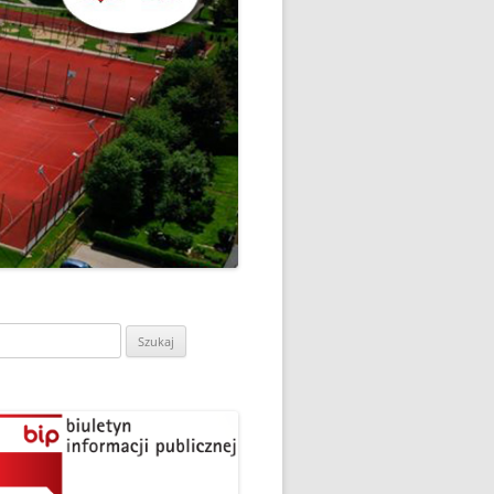
CH
DZIEŃ OTWARTY PORADNI
PSYCHOLOGICZNO-
PEDAGOGICZNEJ W
DO
HRUBIESZOWIE
LNA
RAZ „
EGO
SPOSÓB NA ORTOGRAFIĘ W
„KLUBIE ORTOGRAFFITI”
ASISTY
SZKOŁA MYŚLENIA
MŁODZI MODELARZE Z UKS
POZYTYWNEGO’2019
ASZEJ
„JEDYNKA” NA ZAWODACH
Y NA
WODOWE
TARGI EDUKACJI I PRACY
VII EDYCJA WARSZTATÓW
W GRODKOWIE
„MĄDRZY RODZICE” – 2019
ukaj:
.
UKS „JEDYNKA” NA 84
ZAKOŃCZENIE PROGRAMU
MISTRZOSTWA POLSKI
„PRZYJACIELE ZIPPIEGO”
JUNIORÓW W KROŚNIE – 2019
ŚWIATOWY DZIEŃ KSIĄŻKI W
TRZY MEDALE Z PUCHARU
CIE
„KLUBIE ORTOGRAFFITI” -2019
POLSKI W GLIWICACH – 2019