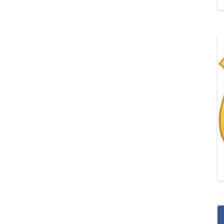
„POZYTYWNA AKCJA Z
ŻYRAFKĄ-PRZYJAŹŃ”
„PROGRAM DLA SZKÓŁ”
DO RODZICÓW
„PRZEPROWADZKA” M
„ROSYJSKIE ŁAMAŃCE
JĘZYKOWE”
„SPOTKANIE Z
SIENKIEWICZEM”
„SZKOŁA MYŚLENIA
POZYTYWNEGO 2.0″ZA
CERTYFIKACYJNE NA MI
PAŹDZIERNIK 2022R.T
JAK ROZWIJAĆ