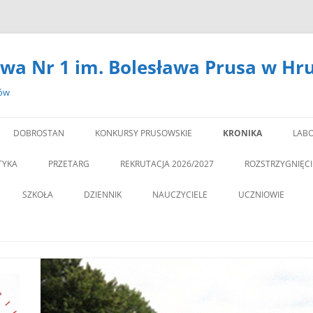
wa Nr 1 im. Bolesława Prusa w Hr
zów
DOBROSTAN
KONKURSY PRUSOWSKIE
KRONIKA
LABO
#14301 (BEZ TYTUŁU)
LA
TYKA
PRZETARG
REKRUTACJA 2026/2027
ROZSTRZYGNIĘC
,,DEBATA” REKOMEN
SZKOŁA
DZIENNIK
NAUCZYCIELE
UCZNIOWIE
PROGRAM PROFILAKTY
DEKLARACJA DOSTĘPNOŚCI
PSYCHOLOG
„JEDYNECZKA”
,,JEDYNKA” BĘDZIE MIA
ZNA MOBILNOŚĆ
DOKUMENTY
PEDAGOG
BIBLIOTEKA
PEDAGO
NOWĄ SALĘ GIMNAST
ĘTAMY!
PZO
MSU
,,SPRZĄTAMY DLA POL
STATUT
REGULAMIN KORZY
” CZY ZNASZ…..?”