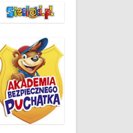
ŻYCZLIWOŚCI I POZDROWIEŃ
PODSUMOWANIE DZIAŁAŃ
„KLUBU ORTOGRAFFITI” -2019
 – LIST
EUROPEJSKI TYDZIEŃ
ŚWIADOMOŚCI DYSLEKSJI
'2019
BP
DZIEŃ BEZPIECZNEGO
INTERNETU ’2020
SZKOLNY DZIEŃ PROFILAKTYKI
W SP NR 1 W HRUBIESZOWIE –
2019
ZAKOŃCZENIE VIII EDYCJI
DANIE
WARSZTATÓW „MĄDRZY
ESIĄC
RODZICE”
EMAT: