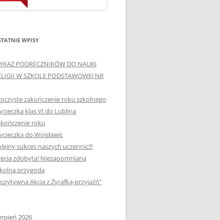
ORTOGRAFICZNE „DWA
Ą”
OGNIE” W „KLUBIE
WCE
ORTOGRAFFITI”
TATNIE WPISY
„TYDZIEŃ MEDIACJI” I
OTKANIA
YKAZ PODRĘCZNIKÓW DO NAUKI
„MIĘDZYNARODOWY DZIEŃ
ELIGII W SZKOLE PODSTAWOWEJ NR
MEDIACJI”
AJĘCIA W
NAGRODA W KONKURSIE NA
oczyste zakończenie roku szkolnego
„SZKOLNE KLUBY LIDERÓW
cieczka klas VI do Lublina
MYŚLENIA POZYTYWNEGO”
kończenie roku
! „
DLA JEDYNKI
cieczka do Wojsławic
lejny sukces naszych uczennic!!!
SPOTKANIA Z PODRÓŻNIKIEM
ecja zdobyta! Niezapomniana
-2019
:-)
kolna przygoda
ozytywna Akcja z Żyrafką-przyjaźń”
NAGRODA W
E LATO
OGÓLNOPOLSKIM
KONKURSIE „MIĘDZY
erpień 2026
P DO
MARZENIEM A PLANEM”