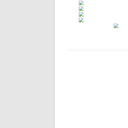
BŁĘKITNA KOLĘDA…
CZWARTOKLASIŚCI NA
BASENIE
DOMOWY TEATRZYK
DOMOWY TEATRZYK – CZĘŚĆ 2
DROGA DO WOLNOŚCI…
DZIĘKUJEMY ZA WASZE
WIELKIE SERCA!
DZIEŃ DZIECKA
DZIEŃ KOBIET
DZIEŃ KOTA
DZIEŃ MISIA