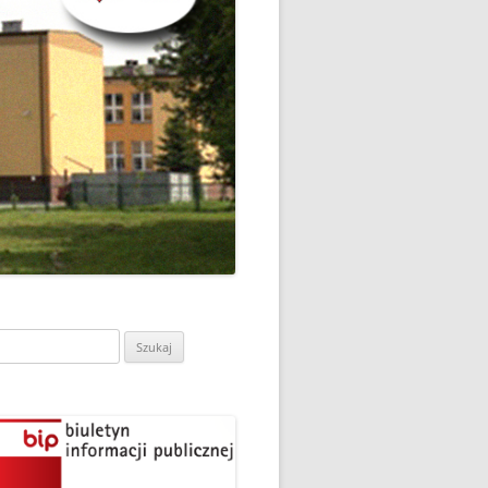
CH
DZIEŃ OTWARTY PORADNI
PSYCHOLOGICZNO-
PEDAGOGICZNEJ W
DO
HRUBIESZOWIE
LNA
RAZ „
EGO
SPOSÓB NA ORTOGRAFIĘ W
„KLUBIE ORTOGRAFFITI”
ASISTY
SZKOŁA MYŚLENIA
MŁODZI MODELARZE Z UKS
POZYTYWNEGO’2019
ASZEJ
„JEDYNKA” NA ZAWODACH
Y NA
WODOWE
TARGI EDUKACJI I PRACY
VII EDYCJA WARSZTATÓW
W GRODKOWIE
„MĄDRZY RODZICE” – 2019
.
ukaj:
UKS „JEDYNKA” NA 84
ZAKOŃCZENIE PROGRAMU
MISTRZOSTWA POLSKI
„PRZYJACIELE ZIPPIEGO”
JUNIORÓW W KROŚNIE – 2019
ŚWIATOWY DZIEŃ KSIĄŻKI W
TRZY MEDALE Z PUCHARU
CIE
„KLUBIE ORTOGRAFFITI” -2019
POLSKI W GLIWICACH – 2019