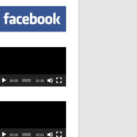
CZNIÓW
DOWAĆ
.
DANIE
dtwarzacz
SYJNOŚĆ
ideo
ANIE Z
00:00
01:30
STAN”
dtwarzacz
ideo
M
ANIE W
SZKOŁA
00:00
03:01