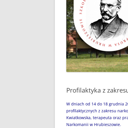
“WAKACJE Z GIGANTAMI”,
CZYLI DARMOWE LEKCJE
PROGRAMOWANIA
„BEZPIECZNI NAD WODĄ”
„CZYTANIE JEST PRZYGODĄ”
„MÓJ SPORTOWY WYCZYN” –
GŁOSUJEMY!
„MY, PIERWSZA BRYGADA…”
100 ROCZNICA URODZIN JANA
Profilaktyka z zakre
PAWŁA II
W dniach od 14 do 18 grudnia 20
31 MAJA 2024R. – ŚWIATOWY
profilaktycznych
z zakresu nark
DZIEŃ BEZ PAPIEROSA
Kwiatkowska, terapeuta oraz pr
31.05.2020R. „ŚWIATOWY
Narkomanii w Hrubieszowie.