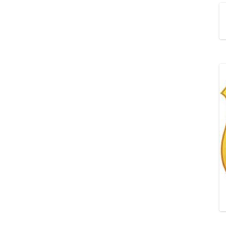
„POZYTYWNA AKCJA Z
ŻYRAFKĄ-PRZYJAŹŃ”
„PROGRAM DLA SZKÓŁ”
DO RODZICÓW
„PRZEPROWADZKA” M
„ROSYJSKIE ŁAMAŃCE
JĘZYKOWE”
„SPOTKANIE Z
SIENKIEWICZEM”
„SZKOŁA MYŚLENIA
POZYTYWNEGO 2.0″ZA
CERTYFIKACYJNE NA MI
PAŹDZIERNIK 2022R.T
JAK ROZWIJAĆ