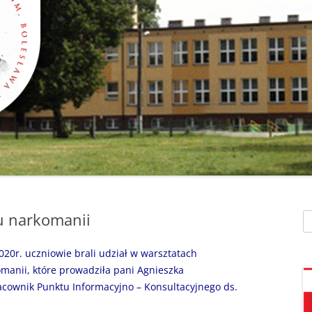
SZAFEK SZKOLNY
ZARZĄDZENIA
” UMIEM PŁYWAĆ”
SU
ZDALNE NAUCZANIE
„BEZPIECZNA DROGA 
STOŁÓWKA SZKO
SZKOŁY Z MRÓWKĄ” O
SEKRETARIAT – KONTAKT
AKADEMIA BEZPIECZN
ŚWIETLICA
PUCHATKA”
DZWONKI
EGZAMIN ÓSMOKL
„BEZPIECZNI W SIECI”
KALENDARZ ROKU
SZKOLNEGO 2025/2026
ORLIK 2019
„CO SĄDZĄ DZIECI O N
SZKOLE…” ZAPRASZAM
RODO
KLAUZULA INFORMACYJNA –
DORADZTWO ZA
DZIEŃ OTWARTY!
FACEBOOK
INFORMATYKA, ZAJ
su narkomanii
Sz
„CZYTAM NA 7”
POLITYKA PRYWATNOŚCI
KOMPUTEROWE
20r. uczniowie brali udział w warsztatach
„DZIECI -DZIECIOM”
omanii, które prowadziła pani Agnieszka
„ESCAPEROOM W ŚWIE
acownik Punktu Informacyjno – Konsultacyjnego ds.
HARRYEGO POTTERA”