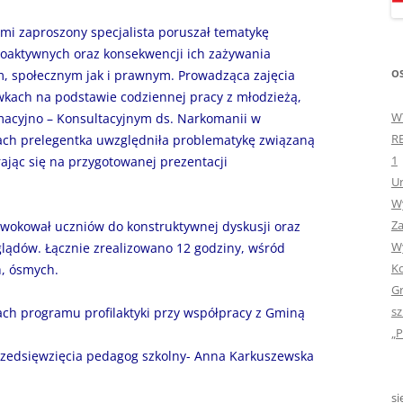
„GDYBYM BYŁA KSIĄŻK
mi zaproszony specjalista poruszał tematykę
oaktywnych oraz konsekwencji ich zażywania
„HISTORIA W POCZTÓ
OS
, społecznym jak i prawnym. Prowadząca zajęcia
ZAMKNIĘTA”
wkach na podstawie codziennej pracy z młodzieżą,
„HOLA ESPAÑA!” – SP
W
macyjno – Konsultacyjnym ds. Narkomanii w
INFORMACYJE
R
ach prelegentka uwzględniła problematykę związaną
1
ając się na przygotowanej prezentacji
„JA I MOJA KLASA” – Z
Ur
KLASACH PIERWSZYCH
Wy
Za
wokował uczniów do konstruktywnej dyskusji oraz
„JAK POWSTAJE PLOTKA
Wy
lądów. Łącznie zrealizowano 12 godziny, wśród
Ko
h, ósmych.
„JEDYNECZKA”
Gr
„JEDYNECZKA” NA LATO 
sz
ch programu profilaktyki przy współpracy z Gminą
„P
„JEDYNECZKA” WYDANI
rzedsięwzięcia pedagog szkolny- Anna Karkuszewska
2021
si
„KODOWANIE – WSTĘ