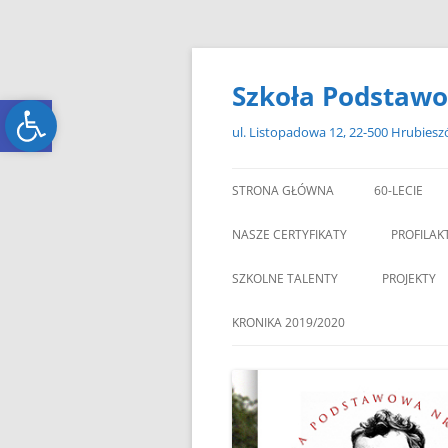
Przejdź
do
treści
Szkoła Podstawo
Open toolbar
Open toolbar
ul. Listopadowa 12, 22-500 Hrubies
STRONA GŁÓWNA
60-LECIE
NASZE CERTYFIKATY
PROFILAK
SZKOLNE TALENTY
PROJEKTY
ERASMUS+
KRONIKA 2019/2020
ZAGRANIC
„MIKOŁAJKOWY ZAWRÓT
PAMI
GŁOWY”
„W GRUDNIOWY DZIEŃ”