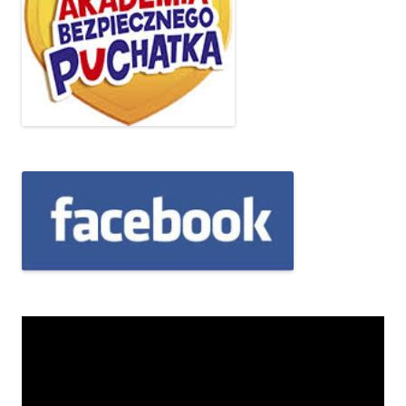
Odtwarzacz
video