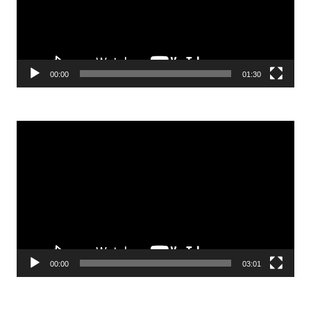
00:00
01:30
Odtwarzacz
video
00:00
03:01