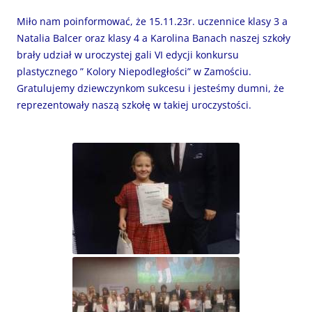
Miło nam poinformować, że 15.11.23r. uczennice klasy 3 a
Natalia Balcer oraz klasy 4 a Karolina Banach naszej szkoły
brały udział w uroczystej gali VI edycji konkursu
plastycznego ” Kolory Niepodległości” w Zamościu.
Gratulujemy dziewczynkom sukcesu i jesteśmy dumni, że
reprezentowały naszą szkołę w takiej uroczystości.