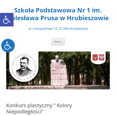
Przejdź
do
Szkoła Podstawowa Nr 1 im.
treści
Open toolbar
Bolesława Prusa w Hrubieszowie
ul. Listopadowa 12, 22-500 Hrubieszów
Open toolbar
Menu
Konkurs plastyczny ” Kolory
Niepodległości”