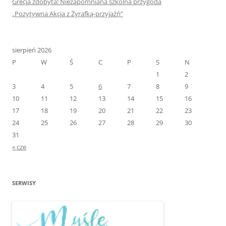
Grecja zdobyta! Niezapomniana szkolna przygoda
„Pozytywna Akcja z Żyrafką-przyjaźń”
sierpień 2026
P
W
Ś
C
P
S
N
1
2
3
4
5
6
7
8
9
10
11
12
13
14
15
16
17
18
19
20
21
22
23
24
25
26
27
28
29
30
31
« cze
SERWISY