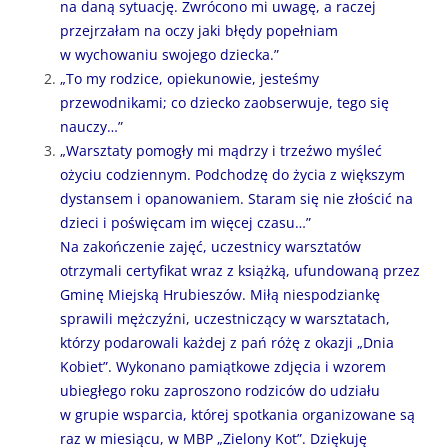
na daną sytuację. Zwrócono mi uwagę, a raczej
przejrzałam na oczy jaki błędy popełniam
w wychowaniu swojego dziecka.”
„To my rodzice, opiekunowie, jesteśmy
przewodnikami; co dziecko zaobserwuje, tego się
nauczy…”
„Warsztaty pomogły mi mądrzy i trzeźwo myśleć
ożyciu codziennym. Podchodzę do życia z większym
dystansem i opanowaniem. Staram się nie złościć na
dzieci i poświęcam im więcej czasu…”
Na zakończenie zajęć, uczestnicy warsztatów
otrzymali certyfikat wraz z książką, ufundowaną przez
Gminę Miejską Hrubieszów. Miłą niespodziankę
sprawili mężczyźni, uczestniczący w warsztatach,
którzy podarowali każdej z pań różę z okazji „Dnia
Kobiet”. Wykonano pamiątkowe zdjęcia i wzorem
ubiegłego roku zaproszono rodziców do udziału
w grupie wsparcia, której spotkania organizowane są
raz w miesiącu, w MBP „Zielony Kot”. Dziękuję