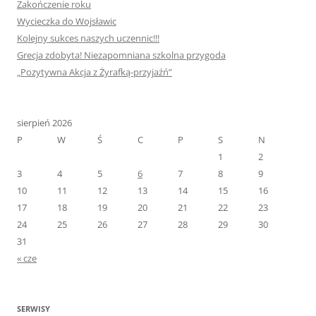
Zakończenie roku
Wycieczka do Wojsławic
Kolejny sukces naszych uczennic!!!
Grecja zdobyta! Niezapomniana szkolna przygoda
„Pozytywna Akcja z Żyrafką-przyjaźń”
sierpień 2026
P
W
Ś
C
P
S
N
1
2
3
4
5
6
7
8
9
10
11
12
13
14
15
16
17
18
19
20
21
22
23
24
25
26
27
28
29
30
31
« cze
SERWISY