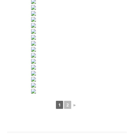
1
2
►