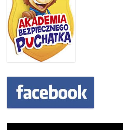
Odtwarzacz
video