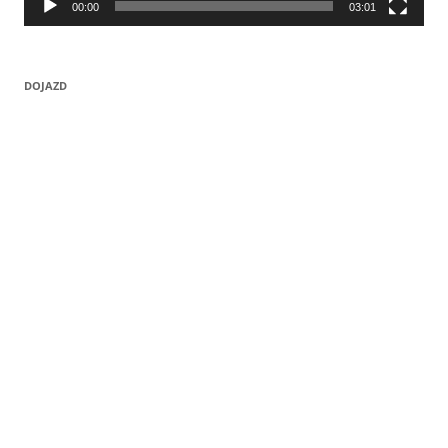
00:00
03:01
DOJAZD