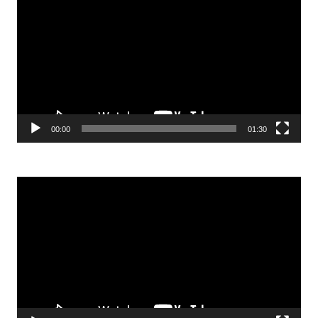
00:00
01:30
Odtwarzacz
video