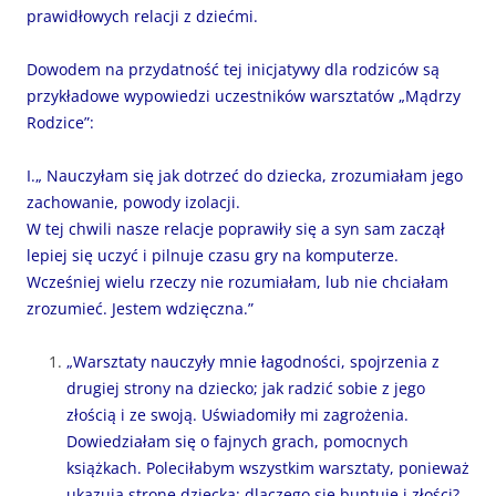
prawidłowych relacji z dziećmi.
Dowodem na przydatność tej inicjatywy dla rodziców są
przykładowe wypowiedzi uczestników warsztatów „Mądrzy
Rodzice”:
I.„ Nauczyłam się jak dotrzeć do dziecka, zrozumiałam jego
zachowanie, powody izolacji.
W tej chwili nasze relacje poprawiły się a syn sam zaczął
lepiej się uczyć i pilnuje czasu gry na komputerze.
Wcześniej wielu rzeczy nie rozumiałam, lub nie chciałam
zrozumieć. Jestem wdzięczna.”
„Warsztaty nauczyły mnie łagodności, spojrzenia z
drugiej strony na dziecko; jak radzić sobie z jego
złością i ze swoją. Uświadomiły mi zagrożenia.
Dowiedziałam się o fajnych grach, pomocnych
książkach. Poleciłabym wszystkim warsztaty, ponieważ
ukazują stronę dziecka; dlaczego się buntuje i złości?