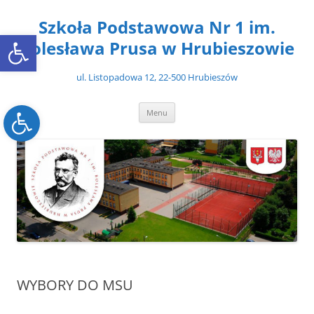
Przejdź
do
Szkoła Podstawowa Nr 1 im.
treści
Open toolbar
Bolesława Prusa w Hrubieszowie
ul. Listopadowa 12, 22-500 Hrubieszów
Open toolbar
Menu
WYBORY DO MSU