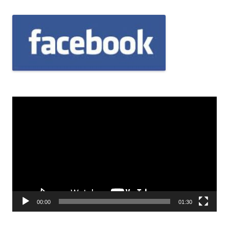
Odtwarzacz
video
00:00
01:30