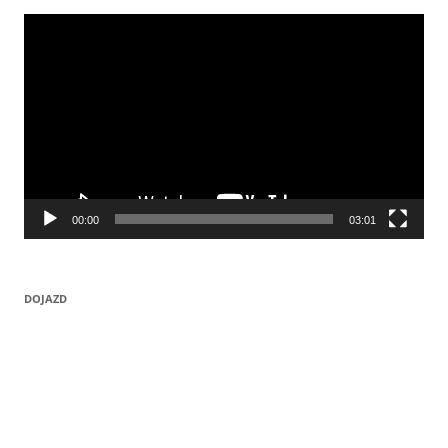
Odtwarzacz
video
00:00
03:01
DOJAZD