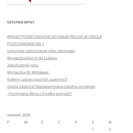
OSTATNIE WPISY
WYKAZ PODRĘCZNIKÓW DO NAUKI RELIGII W SZKOLE
PODSTAWOWEJ NR 1
Uroczyste zakończenie roku szkolnego
Wycieczka klas VI do Lublina
Zakończenie roku
Wycieczka do Wojsławic
Kolejny sukces naszych uczennic!!!
Grecja zdobyta! Niezapomniana szkolna przygoda
„Pozytywna Akcja z Żyrafką-przyjaźń”
sierpień 2026
P
W
Ś
C
P
S
N
1
2