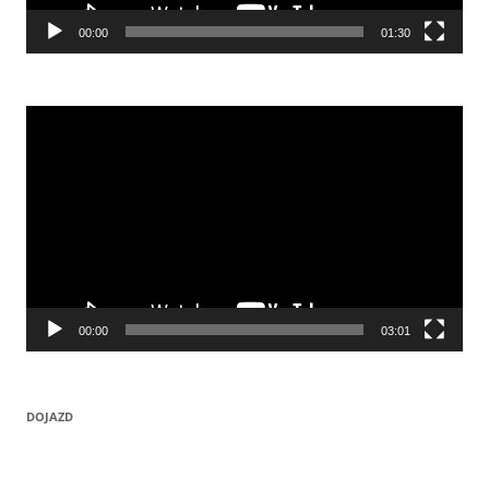
00:00
01:30
Odtwarzacz
video
00:00
03:01
DOJAZD