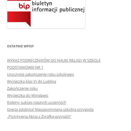
OSTATNIE WPISY
WYKAZ PODRĘCZNIKÓW DO NAUKI RELIGII W SZKOLE
PODSTAWOWEJ NR 1
Uroczyste zakończenie roku szkolnego
Wycieczka klas VI do Lublina
Zakończenie roku
Wycieczka do Wojsławic
Kolejny sukces naszych uczennic!!!
Grecja zdobyta! Niezapomniana szkolna przygoda
„Pozytywna Akcja z Żyrafką-przyjaźń”