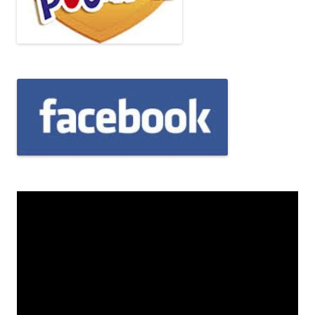
Odtwarzacz
video