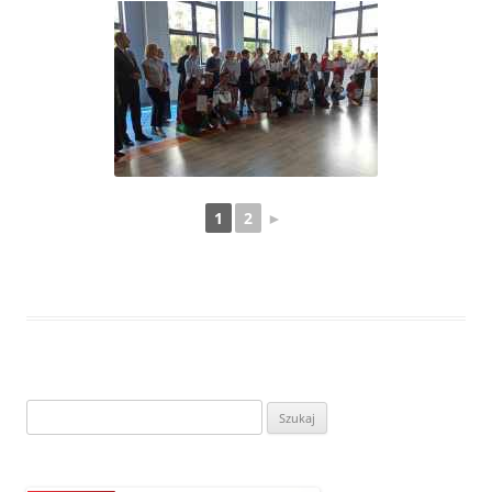
1
2
►
Szukaj: