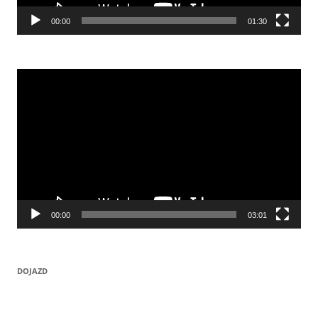
00:00
01:30
Odtwarzacz
video
00:00
03:01
DOJAZD