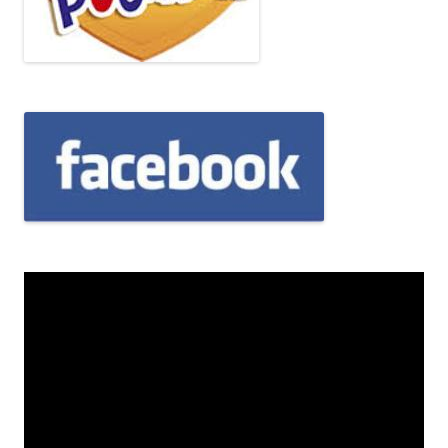
Odtwarzacz
video