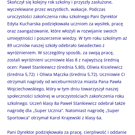
Skończył się kolejny rok szkolny i przyszły zasłużone,
wyczekiwane przez wszystkich, wakacje. Podczas
uroczystości zakończenia roku szkolnego Pani Dyrektor
Edyta Kucharska podziękowała uczniom za wysiłek, pracę
oraz zaangażowanie, które włożyli w rozwijanie swoich
umiejętności i poszerzenie wiedzy. W tym roku szkolnym aż
89 uczniów naszej szkoły odebrało świadectwo z
wyróżnieniem. W szczególny sposób, za swoją pracę,
zostali wyróżnieni uczniowie klas 8 z najwyższą średnią
ocen: Paweł Stankiewicz (średnia 5,80), Oliwia Kisielewicz
(średnia 5,72) i Oliwia Mączka (średnia 5,72). Uczniowie Ci
otrzymali nagrody od wiceburmistrza miasta Pana Pawła
Wojciechowskiego, który w tym dniu towarzyszył naszej
społeczności szkolnej w uroczystościach zakończenia roku
szkolnego. Uczeń klasy 8a Paweł Stankiewicz odebrał także
nagrodę dla „Super Ucznia”. Natomiast nagrodę „Super
Sportowca” otrzymał Karol Krajewski z klasy 6a.
Pani Dyrektor podziękowała za pracę, cierpliwość i oddanie