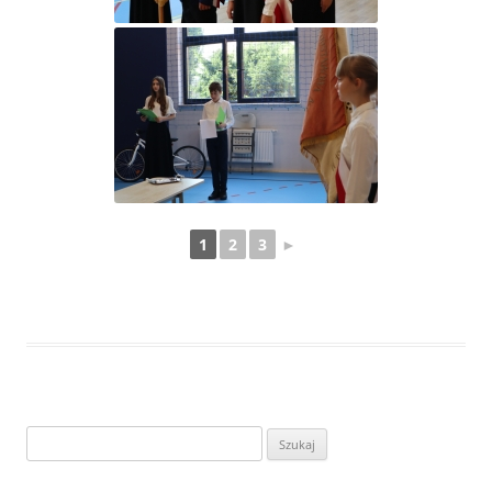
1
2
3
►
Szukaj: