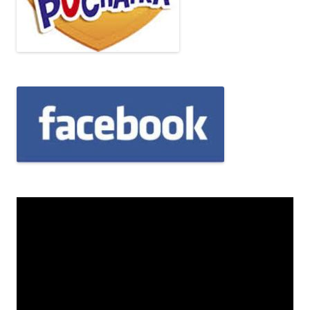
Odtwarzacz
video