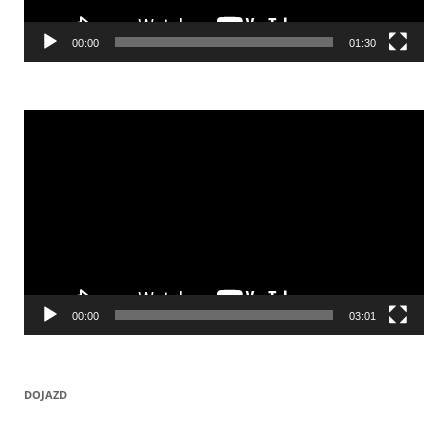
00:00
01:30
Odtwarzacz
video
00:00
03:01
DOJAZD