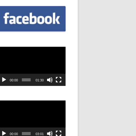
CZNIÓW
DOWAĆ
.
DANIE
dtwarzacz
SYJNOŚĆ
ideo
ANIE Z
00:00
01:30
STAN”
dtwarzacz
ideo
M
ANIE W
SZKOŁA
00:00
03:01