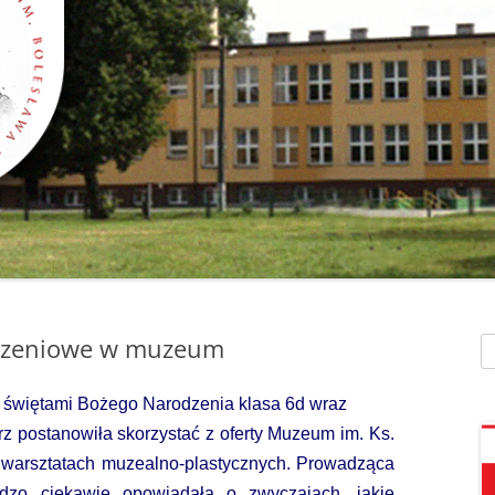
SZAFEK SZKOLNY
ZARZĄDZENIA
” UMIEM PŁYWAĆ”
SU
ZDALNE NAUCZANIE
„BEZPIECZNA DROGA 
STOŁÓWKA SZKO
SZKOŁY Z MRÓWKĄ” O
SEKRETARIAT – KONTAKT
AKADEMIA BEZPIECZN
ŚWIETLICA
PUCHATKA”
DZWONKI
EGZAMIN ÓSMOKL
„BEZPIECZNI W SIECI”
KALENDARZ ROKU
SZKOLNEGO 2025/2026
ORLIK 2019
„CO SĄDZĄ DZIECI O N
SZKOLE…” ZAPRASZAM
RODO
KLAUZULA INFORMACYJNA –
DORADZTWO ZA
DZIEŃ OTWARTY!
FACEBOOK
INFORMATYKA, ZAJ
dzeniowe w muzeum
Sz
„CZYTAM NA 7”
POLITYKA PRYWATNOŚCI
KOMPUTEROWE
„DZIECI -DZIECIOM”
ę świętami Bożego Narodzenia klasa 6d wraz
 postanowiła skorzystać z oferty Muzeum im. Ks.
„ESCAPEROOM W ŚWIE
 w warsztatach muzealno-plastycznych. Prowadząca
HARRYEGO POTTERA”
rdzo ciekawie opowiadała o zwyczajach, jakie