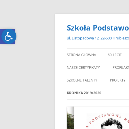
Przejdź
do
treści
Szkoła Podstawo
Open toolbar
Open toolbar
ul. Listopadowa 12, 22-500 Hrubies
STRONA GŁÓWNA
60-LECIE
NASZE CERTYFIKATY
PROFILAK
SZKOLNE TALENTY
PROJEKTY
ERASMUS+
KRONIKA 2019/2020
ZAGRANIC
„MIKOŁAJKOWY ZAWRÓT
PAMI
GŁOWY”
„W GRUDNIOWY DZIEŃ”