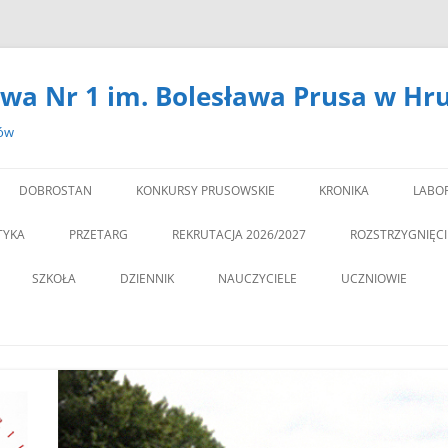
wa Nr 1 im. Bolesława Prusa w Hr
zów
DOBROSTAN
KONKURSY PRUSOWSKIE
KRONIKA
LABO
#14301 (BEZ TYTUŁU)
LAB
TYKA
PRZETARG
REKRUTACJA 2026/2027
ROZSTRZYGNIĘC
,,DEBATA” REKOMEN
SZKOŁA
DZIENNIK
NAUCZYCIELE
UCZNIOWIE
PROGRAM PROFILAKTY
DEKLARACJA DOSTĘPNOŚCI
PSYCHOLOG
„JEDYNECZKA”
,,JEDYNKA” BĘDZIE MIA
ZNA MOBILNOŚĆ
DOKUMENTY
PEDAGOG
BIBLIOTEKA
PEDAGO
NOWĄ SALĘ GIMNAST
ĘTAMY!
PZO
MSU
,,SPRZĄTAMY DLA POL
STATUT
REGULAMIN KORZY
” CZY ZNASZ…..?”