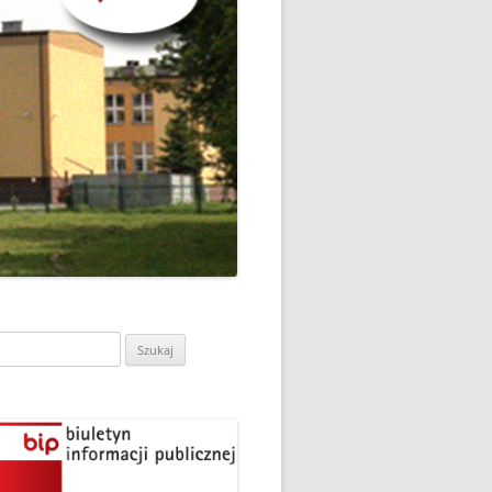
CH
DZIEŃ OTWARTY PORADNI
PSYCHOLOGICZNO-
PEDAGOGICZNEJ W
DO
HRUBIESZOWIE
LNA
RAZ „
EGO
SPOSÓB NA ORTOGRAFIĘ W
„KLUBIE ORTOGRAFFITI”
ASISTY
SZKOŁA MYŚLENIA
MŁODZI MODELARZE Z UKS
POZYTYWNEGO’2019
ASZEJ
„JEDYNKA” NA ZAWODACH
Y NA
WODOWE
TARGI EDUKACJI I PRACY
VII EDYCJA WARSZTATÓW
W GRODKOWIE
„MĄDRZY RODZICE” – 2019
.
ukaj:
UKS „JEDYNKA” NA 84
ZAKOŃCZENIE PROGRAMU
MISTRZOSTWA POLSKI
„PRZYJACIELE ZIPPIEGO”
JUNIORÓW W KROŚNIE – 2019
ŚWIATOWY DZIEŃ KSIĄŻKI W
TRZY MEDALE Z PUCHARU
CIE
„KLUBIE ORTOGRAFFITI” -2019
POLSKI W GLIWICACH – 2019