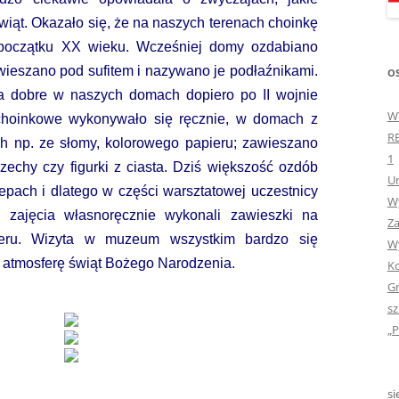
„GDYBYM BYŁA KSIĄŻK
iąt. Okazało się, że na naszych terenach choinkę
 początku XX wieku. Wcześniej domy ozdabiano
„HISTORIA W POCZTÓ
wieszano pod sufitem i nazywano je podłaźnikami.
OS
ZAMKNIĘTA”
a dobre w naszych domach dopiero po II wojnie
„HOLA ESPAÑA!” – SP
W
choinkowe wykonywało się ręcznie, w domach z
INFORMACYJE
R
ch np. ze słomy, kolorowego papieru; zawieszano
1
zechy czy figurki z ciasta. Dziś większość ozdób
„JA I MOJA KLASA” – Z
Ur
pach i dlatego w części warsztatowej uczestnicy
KLASACH PIERWSZYCH
Wy
 zajęcia własnoręcznie wykonali zawieszki na
Za
„JAK POWSTAJE PLOTKA
ieru. Wizyta w muzeum wszystkim bardzo się
Wy
 atmosferę świąt Bożego Narodzenia.
Ko
„JEDYNECZKA”
Gr
„JEDYNECZKA” NA LATO 
sz
„P
„JEDYNECZKA” WYDANI
2021
si
„KODOWANIE – WSTĘ