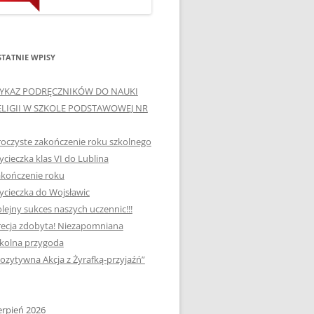
ORTOGRAFICZNE „DWA
Ą”
OGNIE” W „KLUBIE
WCE
ORTOGRAFFITI”
TATNIE WPISY
„TYDZIEŃ MEDIACJI” I
OTKANIA
YKAZ PODRĘCZNIKÓW DO NAUKI
„MIĘDZYNARODOWY DZIEŃ
ELIGII W SZKOLE PODSTAWOWEJ NR
MEDIACJI”
AJĘCIA W
NAGRODA W KONKURSIE NA
oczyste zakończenie roku szkolnego
„SZKOLNE KLUBY LIDERÓW
cieczka klas VI do Lublina
MYŚLENIA POZYTYWNEGO”
kończenie roku
! „
DLA JEDYNKI
cieczka do Wojsławic
lejny sukces naszych uczennic!!!
SPOTKANIA Z PODRÓŻNIKIEM
ecja zdobyta! Niezapomniana
-2019
:-)
kolna przygoda
ozytywna Akcja z Żyrafką-przyjaźń”
NAGRODA W
E LATO
OGÓLNOPOLSKIM
KONKURSIE „MIĘDZY
erpień 2026
P DO
MARZENIEM A PLANEM”