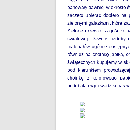
DZIEŃ BEZ PAPIEROSA”
panowały dawniej w okresie św
80. ROCZNICA ZBRODNI
zaczęto ubierać dopiero na
KATYŃSKIEJ
zielonymi gałązkami, które za
Zielone drzewko zagościło n
AKADEMIA BEZPIECZNEGO
światowej. Dawniej ozdoby 
PUCHATKA
materiałów ogólnie dostępny
AKCJA EDUKACYJNA „DZIECI
również na choinkę jabłka, or
UCZĄ RODZICÓW”
świątecznych kupujemy w skle
pod kierunkiem prowadzącej
ANDRZEJKI
choinkę z kolorowego pap
ANTYMINA – PROFILAKTYKA Z
podobała i wprowadziła nas w
PASJĄ
APLIKACJA PROTEGO SAFE –
WIADOMOŚĆ DLA RODZICÓW
BEZPIECZNY POWRÓT DO
SZKOŁY