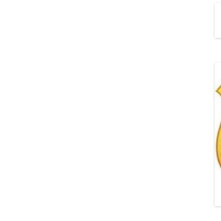
„POZYTYWNA AKCJA Z
ŻYRAFKĄ-PRZYJAŹŃ”
„PROGRAM DLA SZKÓŁ”
DO RODZICÓW
„PRZEPROWADZKA” M
„ROSYJSKIE ŁAMAŃCE
JĘZYKOWE”
„SPOTKANIE Z
SIENKIEWICZEM”
„SZKOŁA MYŚLENIA
POZYTYWNEGO 2.0″ZA
CERTYFIKACYJNE NA MI
PAŹDZIERNIK 2022R.T
JAK ROZWIJAĆ