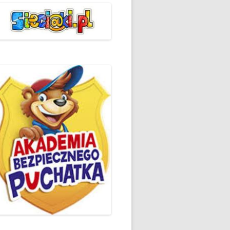
ŻYCZLIWOŚCI I POZDROWIEŃ
PODSUMOWANIE DZIAŁAŃ
„KLUBU ORTOGRAFFITI” -2019
 – LIST
EUROPEJSKI TYDZIEŃ
ŚWIADOMOŚCI DYSLEKSJI
'2019
BP
DZIEŃ BEZPIECZNEGO
INTERNETU ’2020
SZKOLNY DZIEŃ PROFILAKTYKI
W SP NR 1 W HRUBIESZOWIE –
2019
ZAKOŃCZENIE VIII EDYCJI
DANIE
WARSZTATÓW „MĄDRZY
ESIĄC
RODZICE”
EMAT: