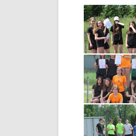
BŁĘKITNA KOLĘDA…
CZWARTOKLASIŚCI NA
BASENIE
DOMOWY TEATRZYK
DOMOWY TEATRZYK – CZĘŚĆ 2
DROGA DO WOLNOŚCI…
DZIĘKUJEMY ZA WASZE
WIELKIE SERCA!
DZIEŃ DZIECKA
DZIEŃ KOBIET
DZIEŃ KOTA
DZIEŃ MISIA