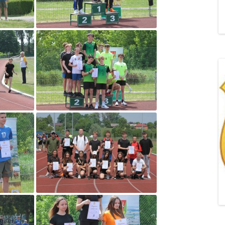
„POZYTYWNA AKCJA Z
ŻYRAFKĄ-PRZYJAŹŃ”
„PROGRAM DLA SZKÓŁ”
DO RODZICÓW
„PRZEPROWADZKA” M
„ROSYJSKIE ŁAMAŃCE
JĘZYKOWE”
„SPOTKANIE Z
SIENKIEWICZEM”
„SZKOŁA MYŚLENIA
POZYTYWNEGO 2.0″ZA
CERTYFIKACYJNE NA MI
PAŹDZIERNIK 2022R.T
JAK ROZWIJAĆ