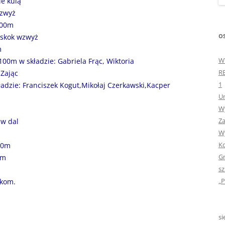
ie kulą
„GDYBYM BYŁA KSIĄŻK
wzwyż
300m
„HISTORIA W POCZTÓ
OS
 skok wzwyż
ZAMKNIĘTA”
m
W
100m w składzie: Gabriela Frąc, Wiktoria
„HOLA ESPAÑA!” – SP
R
 Zając
INFORMACYJE
1
ładzie: Franciszek Kogut,Mikołaj Czerkawski,Kacper
Ur
„JA I MOJA KLASA” – Z
Wy
KLASACH PIERWSZYCH
Za
 w dal
„JAK POWSTAJE PLOTKA
Wy
Ko
00m
„JEDYNECZKA”
Gr
0m
sz
„JEDYNECZKA” NA LATO 
„P
ikom.
„JEDYNECZKA” WYDANI
2021
si
„KODOWANIE – WSTĘ