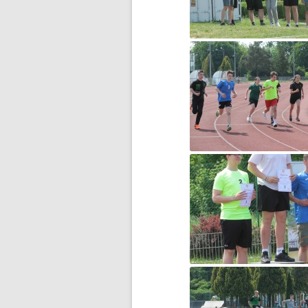
DZIEŃ MISIA PLUSZOWEGO
DZIEŃ OTWARTY
DZIEŃ PATRONA JUŻ ZA
NAMI…
DZIEŃ PATRONA SZKOŁY
DZIEŃ PATRONA SZKOŁY –
ZAPROSZENIE
DZIEŃ PLUSZOWEGO MISIA W
GRUPIE ZEROWEJ
EGZAMIN ÓSMOKLASISTY –
WAŻNE INFORMACJE
ESCAPE ROOM W BIBLIOTECE