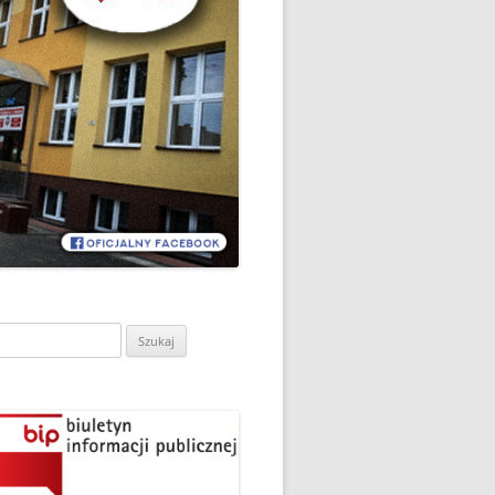
CH
DZIEŃ OTWARTY PORADNI
PSYCHOLOGICZNO-
PEDAGOGICZNEJ W
DO
HRUBIESZOWIE
LNA
RAZ „
EGO
SPOSÓB NA ORTOGRAFIĘ W
„KLUBIE ORTOGRAFFITI”
ASISTY
SZKOŁA MYŚLENIA
MŁODZI MODELARZE Z UKS
POZYTYWNEGO’2019
ASZEJ
„JEDYNKA” NA ZAWODACH
Y NA
WODOWE
TARGI EDUKACJI I PRACY
VII EDYCJA WARSZTATÓW
W GRODKOWIE
„MĄDRZY RODZICE” – 2019
ukaj:
.
UKS „JEDYNKA” NA 84
ZAKOŃCZENIE PROGRAMU
MISTRZOSTWA POLSKI
„PRZYJACIELE ZIPPIEGO”
JUNIORÓW W KROŚNIE – 2019
ŚWIATOWY DZIEŃ KSIĄŻKI W
TRZY MEDALE Z PUCHARU
CIE
„KLUBIE ORTOGRAFFITI” -2019
POLSKI W GLIWICACH – 2019