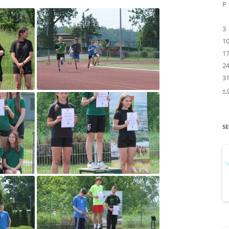
P
PROGRAMOWANIA”
3
„MLEKO I OWOCE W S
1
1
„NA STRAŻY CZYSTEJ ZI
2
„NIE RANIĘ SŁOWEM”
3
« 
„OD GRABSKIEGO DO
BALCEROWICZA –
REFORMATORZY I ARCH
S
ŁADU GOSPODARCZEG
„OPOWIEŚĆ O CZUJĄT
„PIDŻAMA PARTY”
„PODRÓŻ W ŚWIAT
WARTOŚCI”
„POLSKA MOJA OJCZY