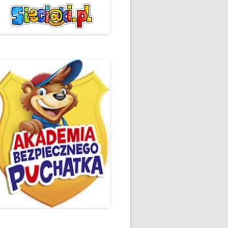
ŻYCZLIWOŚCI I POZDROWIEŃ
PODSUMOWANIE DZIAŁAŃ
„KLUBU ORTOGRAFFITI” -2019
 – LIST
EUROPEJSKI TYDZIEŃ
ŚWIADOMOŚCI DYSLEKSJI
'2019
BP
DZIEŃ BEZPIECZNEGO
INTERNETU ’2020
SZKOLNY DZIEŃ PROFILAKTYKI
W SP NR 1 W HRUBIESZOWIE –
2019
ZAKOŃCZENIE VIII EDYCJI
DANIE
WARSZTATÓW „MĄDRZY
ESIĄC
RODZICE”
EMAT: