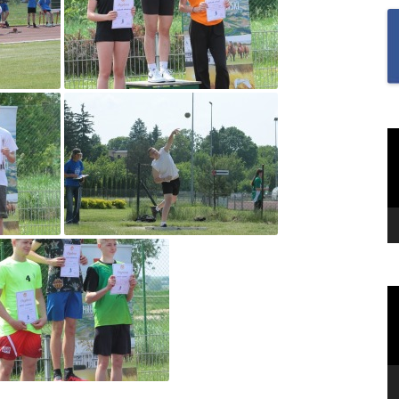
SAMODZIELNOŚĆ U U
I UCZENNIC ORAZ BU
MOTYWACJĘ DO NAUKI
„SZKOŁA MYŚLENIA
POZYTYWNEGO 2.0″ZA
NA MIESIĄC CZERWIEC
O
v
2022R.TEMAT: REFLEK
I WDZIĘCZNOŚĆ?
„TO JEST KTOŚ” SPOTK
GWIAZDĄ TOMASZEM
KIEŁBOWICZEM
O
„TU SIĘ DBA O DOBRO
v
„UWAŻNOŚĆ W NASZY
ŻYCIU”-PIERWSZE ZAD
RAMACH PROGRAMU 
MYŚLENIA