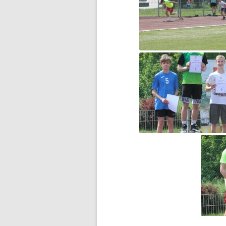
F1N PUCHAR POLSKI
ROZPOCZĘTY
FERIE NA SPORTOWO!
FERIE ZIMOWE CZAS ZACZĄĆ!
FOTOSTORY Z PRUSEM –
KONKURS
GAZETKA „JEDYNECZKA”
GAZETKA SZKOLNA
„JEDYNECZKA-LATO”
HARMONOGRAM REKRUTACJI
DO SZKÓŁ
PONADPODSTAWOWYCH
II ETAP WOJEWÓDZKIEGO
KONKURSU CZYTELNICZEGO