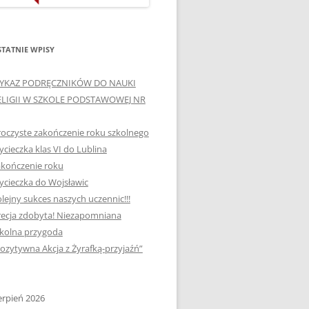
ORTOGRAFICZNE „DWA
Ą”
OGNIE” W „KLUBIE
WCE
ORTOGRAFFITI”
TATNIE WPISY
„TYDZIEŃ MEDIACJI” I
YKAZ PODRĘCZNIKÓW DO NAUKI
OTKANIA
„MIĘDZYNARODOWY DZIEŃ
ELIGII W SZKOLE PODSTAWOWEJ NR
MEDIACJI”
oczyste zakończenie roku szkolnego
AJĘCIA W
NAGRODA W KONKURSIE NA
cieczka klas VI do Lublina
„SZKOLNE KLUBY LIDERÓW
kończenie roku
MYŚLENIA POZYTYWNEGO”
! „
cieczka do Wojsławic
DLA JEDYNKI
lejny sukces naszych uczennic!!!
SPOTKANIA Z PODRÓŻNIKIEM
ecja zdobyta! Niezapomniana
-2019
kolna przygoda
:-)
ozytywna Akcja z Żyrafką-przyjaźń”
NAGRODA W
E LATO
OGÓLNOPOLSKIM
KONKURSIE „MIĘDZY
erpień 2026
P DO
MARZENIEM A PLANEM”