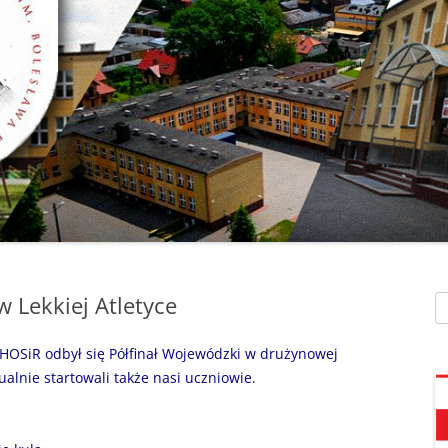
SZAFEK SZKOLNY
ZARZĄDZENIA
” UMIEM PŁYWAĆ”
SU
ZDALNE NAUCZANIE
„BEZPIECZNA DROGA 
STOŁÓWKA SZKO
SZKOŁY Z MRÓWKĄ” O
SEKRETARIAT – KONTAKT
AKADEMIA BEZPIECZN
ŚWIETLICA
PUCHATKA”
DZWONKI
EGZAMIN ÓSMOKL
„BEZPIECZNI W SIECI”
KALENDARZ ROKU
SZKOLNEGO 2025/2026
ORLIK 2019
„CO SĄDZĄ DZIECI O N
SZKOLE…” ZAPRASZAM
RODO
KLAUZULA INFORMACYJNA –
DORADZTWO ZA
DZIEŃ OTWARTY!
FACEBOOK
w Lekkiej Atletyce
Sz
INFORMATYKA, ZAJ
„CZYTAM NA 7”
POLITYKA PRYWATNOŚCI
KOMPUTEROWE
 HOSiR odbył się Półfinał Wojewódzki w drużynowej
„DZIECI -DZIECIOM”
ualnie startowali także nasi uczniowie.
„ESCAPEROOM W ŚWIE
HARRYEGO POTTERA”