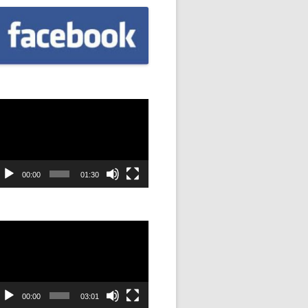
CZNIÓW
DOWAĆ
.
DANIE
dtwarzacz
ideo
SYJNOŚĆ
ANIE Z
00:00
01:30
dtwarzacz
STAN”
ideo
M
ANIE W
SZKOŁA
00:00
03:01