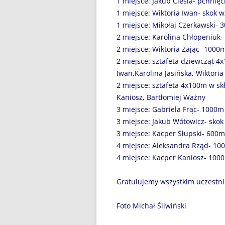
1 miejsce: Jakub Cieśla- pchnięc
DZIEŃ BEZ PAPIEROSA”
1 miejsce: Wiktoria Iwan- skok 
80. ROCZNICA ZBRODNI
1 miejsce: Mikołaj Czerkawski- 
KATYŃSKIEJ
2 miejsce: Karolina Chłopeniuk-
2 miejsce: Wiktoria Zając- 1000
AKADEMIA BEZPIECZNEGO
2 miejsce: sztafeta dziewcząt 4x
PUCHATKA
Iwan,Karolina Jasińska, Wiktoria
2 miejsce: sztafeta 4x100m w sk
AKCJA EDUKACYJNA „DZIECI
Kaniosz, Bartłomiej Ważny
UCZĄ RODZICÓW”
3 miejsce: Gabriela Frąc- 1000m
3 miejsce: Jakub Wótowicz- skok
ANDRZEJKI
3 miejsce: Kacper Słupski- 600m
ANTYMINA – PROFILAKTYKA Z
4 miejsce: Aleksandra Rząd- 10
PASJĄ
4 miejsce: Kacper Kaniosz- 100
APLIKACJA PROTEGO SAFE –
Gratulujemy wszystkim uczestn
WIADOMOŚĆ DLA RODZICÓW
Foto Michał Śliwiński
BEZPIECZNY POWRÓT DO
SZKOŁY