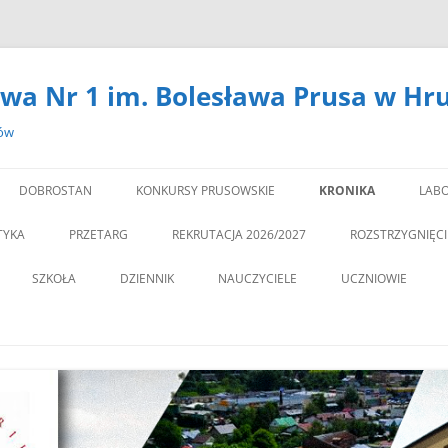
wa Nr 1 im. Bolesława Prusa w Hr
zów
DOBROSTAN
KONKURSY PRUSOWSKIE
KRONIKA
LABO
#14301 (BEZ TYTUŁU)
LA
TYKA
PRZETARG
REKRUTACJA 2026/2027
ROZSTRZYGNIĘC
,,DEBATA” REKOMEN
SZKOŁA
DZIENNIK
NAUCZYCIELE
UCZNIOWIE
PROGRAM PROFILAKTY
DEKLARACJA DOSTĘPNOŚCI
PSYCHOLOG
„JEDYNECZKA”
,,JEDYNKA” BĘDZIE MIA
ZNA MOBILNOŚĆ
DOKUMENTY
PEDAGOG
BIBLIOTEKA
PEDAGO
NOWĄ SALĘ GIMNAST
ĘTAMY!
PZO
MSU
,,SPRZĄTAMY DLA POL
STATUT
REGULAMIN KORZY
” CZY ZNASZ…..?”