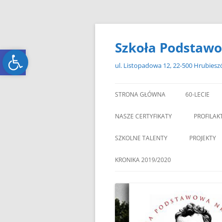
Przejdź
do
treści
Szkoła Podstawo
Open toolbar
Open toolbar
ul. Listopadowa 12, 22-500 Hrubies
STRONA GŁÓWNA
60-LECIE
NASZE CERTYFIKATY
PROFILAK
SZKOLNE TALENTY
PROJEKTY
ERASMUS+
KRONIKA 2019/2020
ZAGRANIC
„MIKOŁAJKOWY ZAWRÓT
PAMI
GŁOWY”
„W GRUDNIOWY DZIEŃ”