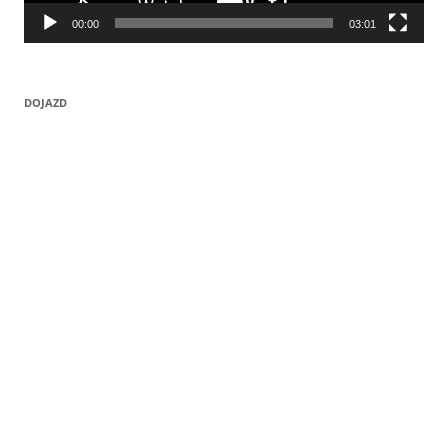
00:00
03:01
DOJAZD