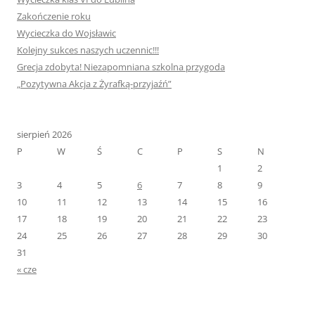
Zakończenie roku
Wycieczka do Wojsławic
Kolejny sukces naszych uczennic!!!
Grecja zdobyta! Niezapomniana szkolna przygoda
„Pozytywna Akcja z Żyrafką-przyjaźń”
sierpień 2026
P
W
Ś
C
P
S
N
1
2
3
4
5
6
7
8
9
10
11
12
13
14
15
16
17
18
19
20
21
22
23
24
25
26
27
28
29
30
31
« cze