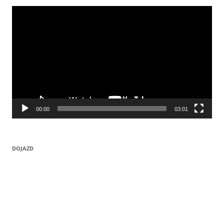
Odtwarzacz
video
00:00
03:01
DOJAZD