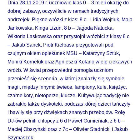
Dnia 28.11.2019 r. uczniowie klas 0 – 3 mieli okazję do
dobrej zabawy, oczywiście w ramach tradycyjnych
andrzejek. Piękne wróżki z klas: 8 c –Lidia Wojtiuk, Maja
Jankowska, Kinga Lizun, 8 b – Jagoda Natucka,
Wiktoria Laskowska oraz przystojni wróżbici z klasy 8 c
– Jakub Sanek, Piotr Kiełbasa przygotowali pod
czujnym okiem opiekunek MSU – Katarzyny Sztuk,
Moniki Korneluk oraz Agnieszki Kolano wiele ciekawych
wróżb. W świat przepowiedni pomogła uczniom
przenieść się sceneria, w której znalazły się symbole
magii, między innymi: świece, lampiony, kule, księżyc,
czarne koty, nietoperze, klucze. Kultywując tradycję nie
zabrakło także dyskoteki, podczas której dzieci tańczyły
i bawiły się przy dźwiękach znanych przebojów. Rolę
DJ-ów pełnili chłopcy z 6 d Paweł Gumieniak, z 6 b –
Maciej Obszyński oraz z 7c – Oliwier Stadnicki i Jakub
Szymaszek.