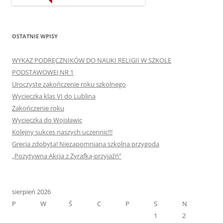
OSTATNIE WPISY
WYKAZ PODRĘCZNIKÓW DO NAUKI RELIGII W SZKOLE
PODSTAWOWEJ NR 1
Uroczyste zakończenie roku szkolnego
Wycieczka klas VI do Lublina
Zakończenie roku
Wycieczka do Wojsławic
Kolejny sukces naszych uczennic!!!
Grecja zdobyta! Niezapomniana szkolna przygoda
„Pozytywna Akcja z Żyrafką-przyjaźń”
sierpień 2026
P
W
Ś
C
P
S
N
1
2