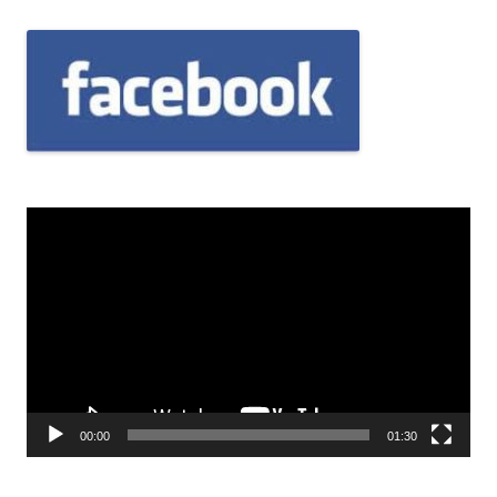
Odtwarzacz
video
00:00
01:30