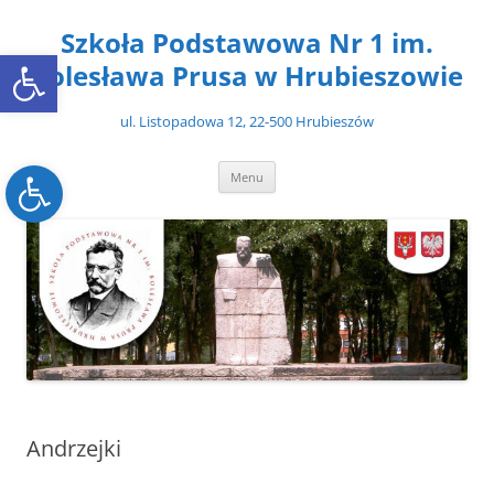
Przejdź
do
Szkoła Podstawowa Nr 1 im.
treści
Open toolbar
Bolesława Prusa w Hrubieszowie
ul. Listopadowa 12, 22-500 Hrubieszów
Open toolbar
Menu
Andrzejki