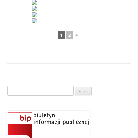
1
2
►
Szukaj: