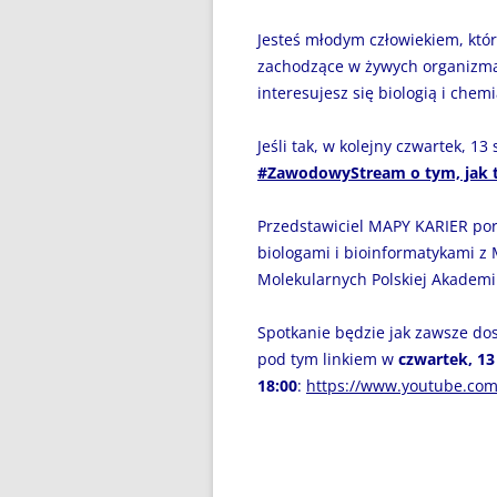
DZIEŃ BEZ PAPIEROSA”
Jesteś młodym człowiekiem, któr
80. ROCZNICA ZBRODNI
zachodzące w żywych organizmac
KATYŃSKIEJ
interesujesz się biologią i che
AKADEMIA BEZPIECZNEGO
Jeśli tak, w kolejny czwartek, 1
PUCHATKA
#ZawodowyStream o tym, jak t
AKCJA EDUKACYJNA „DZIECI
UCZĄ RODZICÓW”
Przedstawiciel MAPY KARIER por
biologami i bioinformatykami 
ANDRZEJKI
Molekularnych Polskiej Akademi
ANTYMINA – PROFILAKTYKA Z
Spotkanie będzie jak zawsze dost
PASJĄ
pod tym linkiem w
czwartek, 13 
18:00
:
https://www.youtube.co
APLIKACJA PROTEGO SAFE –
WIADOMOŚĆ DLA RODZICÓW
BEZPIECZNY POWRÓT DO
SZKOŁY