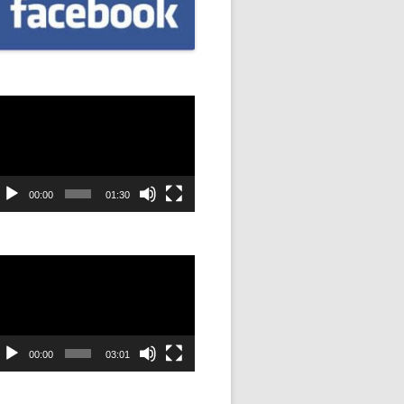
CZNIÓW
DOWAĆ
.
dtwarzacz
DANIE
ideo
SYJNOŚĆ
00:00
01:30
ANIE Z
dtwarzacz
ideo
STAN”
M
ANIE W
00:00
03:01
SZKOŁA