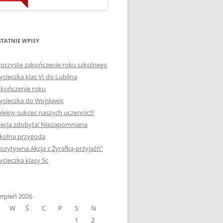
ORTOGRAFICZNE „DWA
Ą”
OGNIE” W „KLUBIE
WCE
ORTOGRAFFITI”
TATNIE WPISY
„TYDZIEŃ MEDIACJI” I
OTKANIA
oczyste zakończenie roku szkolnego
„MIĘDZYNARODOWY DZIEŃ
cieczka klas VI do Lublina
MEDIACJI”
kończenie roku
AJĘCIA W
NAGRODA W KONKURSIE NA
cieczka do Wojsławic
„SZKOLNE KLUBY LIDERÓW
lejny sukces naszych uczennic!!!
MYŚLENIA POZYTYWNEGO”
ecja zdobyta! Niezapomniana
! „
DLA JEDYNKI
kolna przygoda
ozytywna Akcja z Żyrafką-przyjaźń”
SPOTKANIA Z PODRÓŻNIKIEM
cieczka klasy 5c
-2019
:-)
NAGRODA W
E LATO
erpień 2026
OGÓLNOPOLSKIM
W
Ś
C
P
S
N
KONKURSIE „MIĘDZY
1
2
P DO
MARZENIEM A PLANEM”