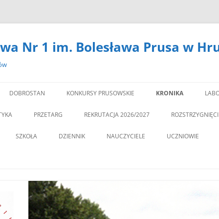
wa Nr 1 im. Bolesława Prusa w Hr
zów
DOBROSTAN
KONKURSY PRUSOWSKIE
KRONIKA
LABO
#14301 (BEZ TYTUŁU)
LA
TYKA
PRZETARG
REKRUTACJA 2026/2027
ROZSTRZYGNIĘC
,,DEBATA” REKOMEN
SZKOŁA
DZIENNIK
NAUCZYCIELE
UCZNIOWIE
PROGRAM PROFILAKTY
DEKLARACJA DOSTĘPNOŚCI
PSYCHOLOG
„JEDYNECZKA”
,,JEDYNKA” BĘDZIE MIA
ZNA MOBILNOŚĆ
DOKUMENTY
PEDAGOG
BIBLIOTEKA
PEDAGO
NOWĄ SALĘ GIMNAST
ĘTAMY!
PZO
MSU
,,SPRZĄTAMY DLA POL
STATUT
REGULAMIN KORZY
” CZY ZNASZ…..?”