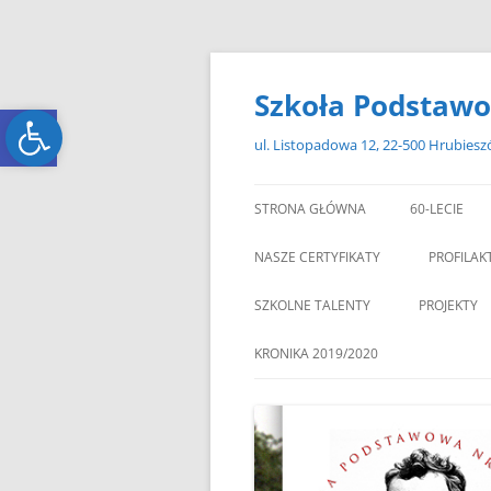
Przejdź
do
treści
Szkoła Podstawo
Open toolbar
Open toolbar
ul. Listopadowa 12, 22-500 Hrubies
STRONA GŁÓWNA
60-LECIE
NASZE CERTYFIKATY
PROFILAK
SZKOLNE TALENTY
PROJEKTY
ERASMUS+
KRONIKA 2019/2020
ZAGRANIC
„MIKOŁAJKOWY ZAWRÓT
PAMI
GŁOWY”
„W GRUDNIOWY DZIEŃ”