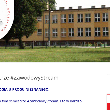
SZAFEK SZKOLNY
ZARZĄDZENIA
” UMIEM PŁYWAĆ”
SU
ZDALNE NAUCZANIE
„BEZPIECZNA DROGA 
STOŁÓWKA SZKO
SZKOŁY Z MRÓWKĄ” O
SEKRETARIAT – KONTAKT
AKADEMIA BEZPIECZN
ŚWIETLICA
PUCHATKA”
DZWONKI
EGZAMIN ÓSMOKL
„BEZPIECZNI W SIECI”
KALENDARZ ROKU
SZKOLNEGO 2025/2026
ORLIK 2019
„CO SĄDZĄ DZIECI O N
SZKOLE…” ZAPRASZAM
RODO
KLAUZULA INFORMACYJNA –
DORADZTWO ZA
DZIEŃ OTWARTY!
FACEBOOK
INFORMATYKA, ZAJ
strze #ZawodowyStream
Sz
„CZYTAM NA 7”
POLITYKA PRYWATNOŚCI
KOMPUTEROWE
OGIA U PROGU NIEZNANEGO.
„DZIECI -DZIECIOM”
„ESCAPEROOM W ŚWIE
w tym semestrze #ZawodowyStream. I to w bardzo
HARRYEGO POTTERA”