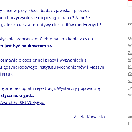
„GDYBYM BYŁA KSIĄŻK
y chce w przyszłości badać zjawiska i procesy
h i przyczynić się do postępu nauki? A może
„HISTORIA W POCZTÓ
OS
mią, ale szukasz alternatywy do studiów medycznych?
ZAMKNIĘTA”
„HOLA ESPAÑA!” – SP
Ur
3 stycznia, zapraszam Ciebie na spotkanie z cyklu
INFORMACYJE
Wy
o jest być naukowcem >>
.
Za
„JA I MOJA KLASA” – Z
Wy
ozmawia o codziennej pracy i wyzwaniach z
KLASACH PIERWSZYCH
Ko
z Międzynarodowego Instytutu Mechanizmów i Maszyn
Gr
i Nauk.
„JAK POWSTAJE PLOTKA
sz
„P
ępne bez opłat i rejestracji. Wystarczy pojawić się
„JEDYNECZKA”
Wy
stycznia, o godz.
„JEDYNECZKA” NA LATO 
m/watch?v=SBtiVU4y6go
„JEDYNECZKA” WYDANI
si
Arleta Kowalska
2021
P
„KODOWANIE – WSTĘ