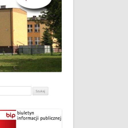
CH
DZIEŃ OTWARTY PORADNI
PSYCHOLOGICZNO-
PEDAGOGICZNEJ W
DO
HRUBIESZOWIE
LNA
RAZ „
EGO
SPOSÓB NA ORTOGRAFIĘ W
„KLUBIE ORTOGRAFFITI”
ASISTY
SZKOŁA MYŚLENIA
MŁODZI MODELARZE Z UKS
POZYTYWNEGO’2019
ASZEJ
„JEDYNKA” NA ZAWODACH
Y NA
WODOWE
TARGI EDUKACJI I PRACY
VII EDYCJA WARSZTATÓW
W GRODKOWIE
„MĄDRZY RODZICE” – 2019
.
ukaj:
UKS „JEDYNKA” NA 84
ZAKOŃCZENIE PROGRAMU
MISTRZOSTWA POLSKI
„PRZYJACIELE ZIPPIEGO”
JUNIORÓW W KROŚNIE – 2019
ŚWIATOWY DZIEŃ KSIĄŻKI W
TRZY MEDALE Z PUCHARU
CIE
„KLUBIE ORTOGRAFFITI” -2019
POLSKI W GLIWICACH – 2019