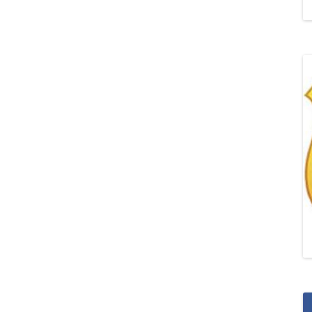
„POZYTYWNA AKCJA Z
ŻYRAFKĄ-PRZYJAŹŃ”
„PROGRAM DLA SZKÓŁ”
DO RODZICÓW
„PRZEPROWADZKA” M
„ROSYJSKIE ŁAMAŃCE
JĘZYKOWE”
„SPOTKANIE Z
SIENKIEWICZEM”
„SZKOŁA MYŚLENIA
POZYTYWNEGO 2.0″ZA
CERTYFIKACYJNE NA MI
PAŹDZIERNIK 2022R.T
JAK ROZWIJAĆ