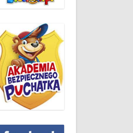
ŻYCZLIWOŚCI I POZDROWIEŃ
PODSUMOWANIE DZIAŁAŃ
„KLUBU ORTOGRAFFITI” -2019
 – LIST
EUROPEJSKI TYDZIEŃ
ŚWIADOMOŚCI DYSLEKSJI
'2019
BP
DZIEŃ BEZPIECZNEGO
INTERNETU ’2020
SZKOLNY DZIEŃ PROFILAKTYKI
W SP NR 1 W HRUBIESZOWIE –
2019
ZAKOŃCZENIE VIII EDYCJI
DANIE
WARSZTATÓW „MĄDRZY
ESIĄC
RODZICE”
EMAT: