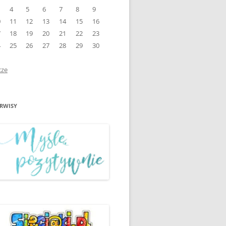
4
5
6
7
8
9
ŚWIATOWY DZIEŃ BEZ
0
11
12
13
14
15
16
ZKOLE”
PAPIEROSA
7
18
19
20
21
22
23
4
25
26
27
28
29
30
EMI”
WARSZTATY PROFILAKTYCZNE
1
„PROFILAKTYKA NA START”
cze
WSPÓŁPRACA MEDIATORÓW
ZE SZKOLNEGO KLUBU
ERWISY
MEDIATORA ZE
ITEKCI
ŚRODOWISKIEM LOKALNYM
O”
MIĘDZYNARODOWY DZIEŃ
KACH”
PRAW DZIECKA Z UNICEF
PROJEKT „MYŚLĘ
POZYTYWNIE” II PÓŁROCZE
2018/2019
ŚWIATOWY DZIEŃ
ZNA”