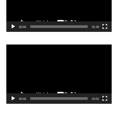
00:00
01:30
Odtwarzacz
video
00:00
03:01