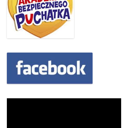
Odtwarzacz
video