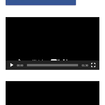
Odtwarzacz
video
00:00
01:30
Odtwarzacz
video