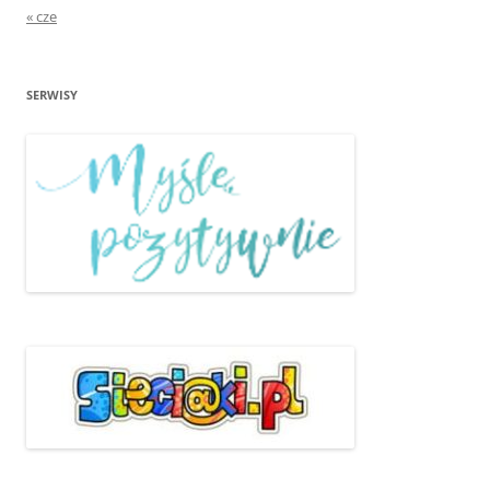
« cze
SERWISY