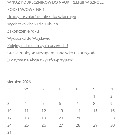
WYKAZ PODRĘCZNIKÓW DO NAUKI RELIGII W SZKOLE
PODSTAWOWEJ NR 1
Uroczyste zakończenie roku szkolnego
Wycieczka klas VI do Lublina
Zakończenie roku
Wycieczka do Wojsławic
Kolejny sukces naszych uczennic!!!
Grecja zdobyta! Niezapomniana szkolna przygoda
„Pozytywna Akcja z Żyrafką-przyjaźń”
sierpień 2026
P
W
Ś
C
P
S
N
1
2
3
4
5
6
7
8
9
10
11
12
13
14
15
16
17
18
19
20
21
22
23
24
25
26
27
28
29
30
31