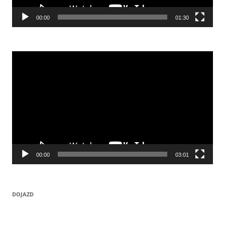
00:00
01:30
Odtwarzacz
video
00:00
03:01
DOJAZD