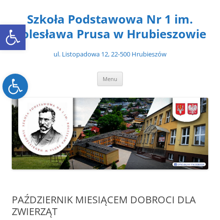
Przejdź
do
Szkoła Podstawowa Nr 1 im.
treści
Open toolbar
Bolesława Prusa w Hrubieszowie
ul. Listopadowa 12, 22-500 Hrubieszów
Open toolbar
Menu
PAŹDZIERNIK MIESIĄCEM DOBROCI DLA
ZWIERZĄT