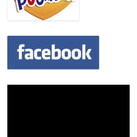
Odtwarzacz
video