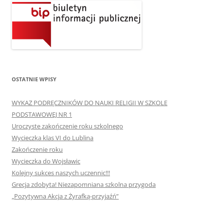
OSTATNIE WPISY
WYKAZ PODRĘCZNIKÓW DO NAUKI RELIGII W SZKOLE
PODSTAWOWEJ NR 1
Uroczyste zakończenie roku szkolnego
Wycieczka klas VI do Lublina
Zakończenie roku
Wycieczka do Wojsławic
Kolejny sukces naszych uczennic!!!
Grecja zdobyta! Niezapomniana szkolna przygoda
„Pozytywna Akcja z Żyrafką-przyjaźń”