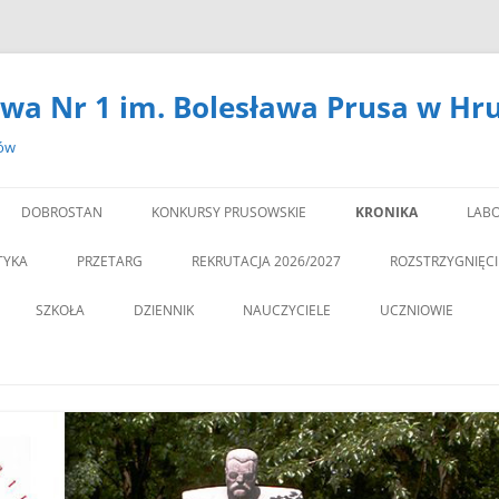
wa Nr 1 im. Bolesława Prusa w Hr
zów
DOBROSTAN
KONKURSY PRUSOWSKIE
KRONIKA
LABO
#14301 (BEZ TYTUŁU)
LA
TYKA
PRZETARG
REKRUTACJA 2026/2027
ROZSTRZYGNIĘC
,,DEBATA” REKOMEN
SZKOŁA
DZIENNIK
NAUCZYCIELE
UCZNIOWIE
PROGRAM PROFILAKTY
DEKLARACJA DOSTĘPNOŚCI
PSYCHOLOG
„JEDYNECZKA”
,,JEDYNKA” BĘDZIE MIA
ZNA MOBILNOŚĆ
DOKUMENTY
PEDAGOG
BIBLIOTEKA
PEDAGO
NOWĄ SALĘ GIMNAST
ĘTAMY!
PZO
MSU
,,SPRZĄTAMY DLA POL
STATUT
REGULAMIN KORZY
” CZY ZNASZ…..?”