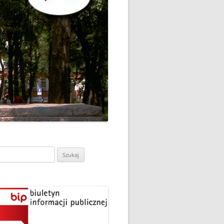
CH
DZIEŃ OTWARTY PORADNI
PSYCHOLOGICZNO-
PEDAGOGICZNEJ W
DO
HRUBIESZOWIE
LNA
RAZ „
EGO
SPOSÓB NA ORTOGRAFIĘ W
„KLUBIE ORTOGRAFFITI”
ASISTY
SZKOŁA MYŚLENIA
MŁODZI MODELARZE Z UKS
POZYTYWNEGO’2019
ASZEJ
„JEDYNKA” NA ZAWODACH
Y NA
WODOWE
TARGI EDUKACJI I PRACY
VII EDYCJA WARSZTATÓW
W GRODKOWIE
„MĄDRZY RODZICE” – 2019
ukaj:
.
UKS „JEDYNKA” NA 84
ZAKOŃCZENIE PROGRAMU
MISTRZOSTWA POLSKI
„PRZYJACIELE ZIPPIEGO”
JUNIORÓW W KROŚNIE – 2019
ŚWIATOWY DZIEŃ KSIĄŻKI W
TRZY MEDALE Z PUCHARU
CIE
„KLUBIE ORTOGRAFFITI” -2019
POLSKI W GLIWICACH – 2019