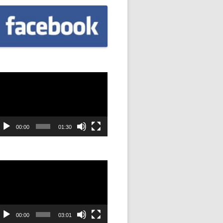
CZNIÓW
DOWAĆ
.
DANIE
dtwarzacz
ideo
SYJNOŚĆ
ANIE Z
00:00
01:30
STAN”
dtwarzacz
ideo
M
ANIE W
SZKOŁA
00:00
03:01