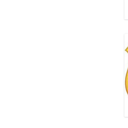
„POZYTYWNA AKCJA Z
ŻYRAFKĄ-PRZYJAŹŃ”
„PROGRAM DLA SZKÓŁ”
DO RODZICÓW
„PRZEPROWADZKA” M
„ROSYJSKIE ŁAMAŃCE
JĘZYKOWE”
„SPOTKANIE Z
SIENKIEWICZEM”
„SZKOŁA MYŚLENIA
POZYTYWNEGO 2.0″ZA
CERTYFIKACYJNE NA MI
PAŹDZIERNIK 2022R.T
JAK ROZWIJAĆ