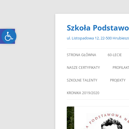
Przejdź
do
treści
Szkoła Podstawo
Open toolbar
Open toolbar
ul. Listopadowa 12, 22-500 Hrubies
STRONA GŁÓWNA
60-LECIE
NASZE CERTYFIKATY
PROFILAK
SZKOLNE TALENTY
PROJEKTY
ERASMUS+
KRONIKA 2019/2020
ZAGRANIC
„MIKOŁAJKOWY ZAWRÓT
PAMI
GŁOWY”
„W GRUDNIOWY DZIEŃ”