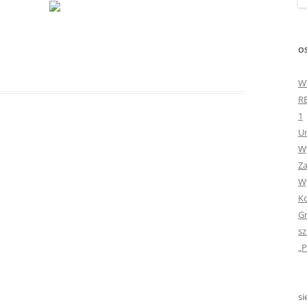
„GDYBYM BYŁA KSIĄŻK
„HISTORIA W POCZTÓ
OS
ZAMKNIĘTA”
W
„HOLA ESPAÑA!” – SP
R
INFORMACYJE
1
Ur
„JA I MOJA KLASA” – Z
Wy
KLASACH PIERWSZYCH
Za
„JAK POWSTAJE PLOTKA
Wy
Ko
„JEDYNECZKA”
Gr
sz
„JEDYNECZKA” NA LATO 
„P
„JEDYNECZKA” WYDANI
2021
si
„KODOWANIE – WSTĘ