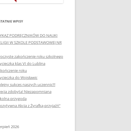
ORTOGRAFICZNE „DWA
Ą”
OGNIE” W „KLUBIE
WCE
ORTOGRAFFITI”
TATNIE WPISY
„TYDZIEŃ MEDIACJI” I
YKAZ PODRĘCZNIKÓW DO NAUKI
OTKANIA
„MIĘDZYNARODOWY DZIEŃ
ELIGII W SZKOLE PODSTAWOWEJ NR
MEDIACJI”
oczyste zakończenie roku szkolnego
AJĘCIA W
NAGRODA W KONKURSIE NA
cieczka klas VI do Lublina
„SZKOLNE KLUBY LIDERÓW
kończenie roku
MYŚLENIA POZYTYWNEGO”
! „
cieczka do Wojsławic
DLA JEDYNKI
lejny sukces naszych uczennic!!!
SPOTKANIA Z PODRÓŻNIKIEM
ecja zdobyta! Niezapomniana
-2019
kolna przygoda
:-)
ozytywna Akcja z Żyrafką-przyjaźń”
NAGRODA W
E LATO
OGÓLNOPOLSKIM
KONKURSIE „MIĘDZY
erpień 2026
P DO
MARZENIEM A PLANEM”