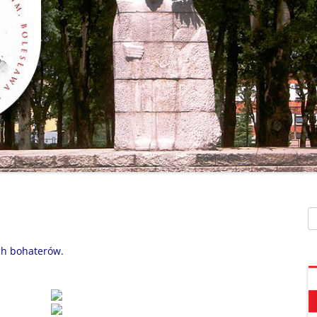
SZAFEK SZKOLNY
ZARZĄDZENIA
” UMIEM PŁYWAĆ”
SU
ZDALNE NAUCZANIE
„BEZPIECZNA DROGA 
STOŁÓWKA SZKO
SZKOŁY Z MRÓWKĄ” O
SEKRETARIAT – KONTAKT
AKADEMIA BEZPIECZN
ŚWIETLICA
PUCHATKA”
DZWONKI
EGZAMIN ÓSMOKL
„BEZPIECZNI W SIECI”
KALENDARZ ROKU
SZKOLNEGO 2025/2026
ORLIK 2019
„CO SĄDZĄ DZIECI O N
SZKOLE…” ZAPRASZAM
RODO
KLAUZULA INFORMACYJNA –
DORADZTWO ZA
DZIEŃ OTWARTY!
FACEBOOK
Sz
INFORMATYKA, ZAJ
„CZYTAM NA 7”
POLITYKA PRYWATNOŚCI
KOMPUTEROWE
ch bohaterów.
„DZIECI -DZIECIOM”
„ESCAPEROOM W ŚWIE
HARRYEGO POTTERA”