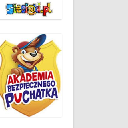
ŻYCZLIWOŚCI I POZDROWIEŃ
PODSUMOWANIE DZIAŁAŃ
„KLUBU ORTOGRAFFITI” -2019
 – LIST
EUROPEJSKI TYDZIEŃ
ŚWIADOMOŚCI DYSLEKSJI
'2019
BP
DZIEŃ BEZPIECZNEGO
INTERNETU ’2020
SZKOLNY DZIEŃ PROFILAKTYKI
W SP NR 1 W HRUBIESZOWIE –
2019
ZAKOŃCZENIE VIII EDYCJI
DANIE
WARSZTATÓW „MĄDRZY
ESIĄC
RODZICE”
EMAT: