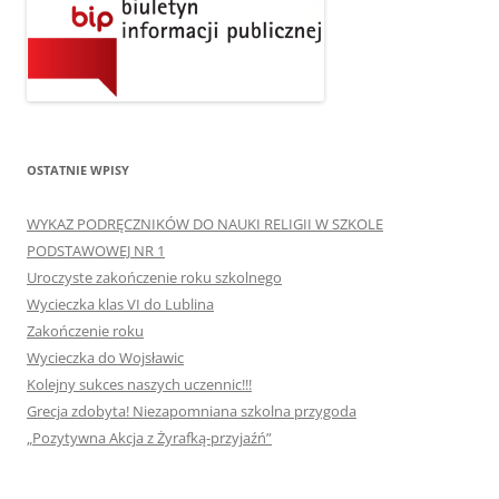
OSTATNIE WPISY
WYKAZ PODRĘCZNIKÓW DO NAUKI RELIGII W SZKOLE
PODSTAWOWEJ NR 1
Uroczyste zakończenie roku szkolnego
Wycieczka klas VI do Lublina
Zakończenie roku
Wycieczka do Wojsławic
Kolejny sukces naszych uczennic!!!
Grecja zdobyta! Niezapomniana szkolna przygoda
„Pozytywna Akcja z Żyrafką-przyjaźń”