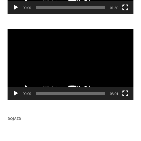
00:00
01:30
Odtwarzacz
video
00:00
03:01
DOJAZD