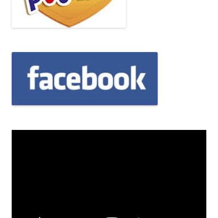
Odtwarzacz
video