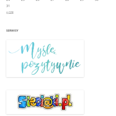
31
« cze
SERWISY