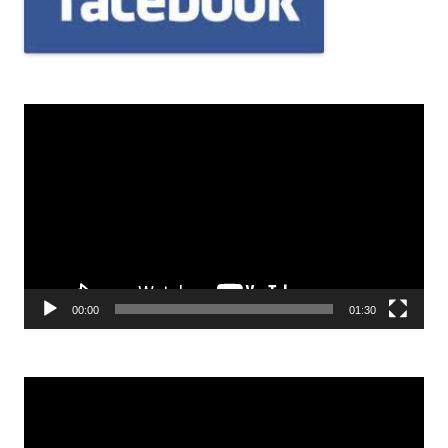
Odtwarzacz
video
00:00
01:30
Odtwarzacz
video