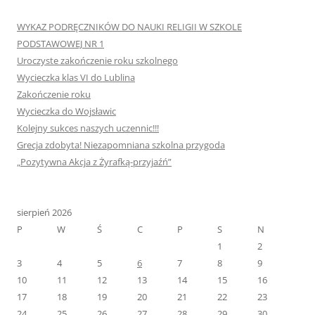
WYKAZ PODRĘCZNIKÓW DO NAUKI RELIGII W SZKOLE
PODSTAWOWEJ NR 1
Uroczyste zakończenie roku szkolnego
Wycieczka klas VI do Lublina
Zakończenie roku
Wycieczka do Wojsławic
Kolejny sukces naszych uczennic!!!
Grecja zdobyta! Niezapomniana szkolna przygoda
„Pozytywna Akcja z Żyrafką-przyjaźń”
sierpień 2026
P
W
Ś
C
P
S
N
1
2
3
4
5
6
7
8
9
10
11
12
13
14
15
16
17
18
19
20
21
22
23
24
25
26
27
28
29
30