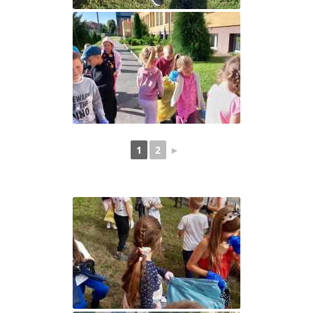
1
2
►