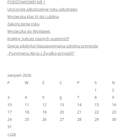
PODSTAWOWEJ NR 1
Uroczyste zakończenie roku szkolnego
Wycieczka klas VI do Lublina
Zakończenie roku
Wycieczka do Wojsławic
Kolejny sukces naszych uczennic!!!
Grecja zdobyta! Niezapomniana szkolna przygoda
„Pozytywna Akcja z Żyrafką-przyjaźń”
sierpień 2026
P
W
Ś
C
P
S
N
1
2
3
4
5
6
7
8
9
10
11
12
13
14
15
16
17
18
19
20
21
22
23
24
25
26
27
28
29
30
31
« cze