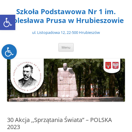
Przejdź
do
Szkoła Podstawowa Nr 1 im.
treści
Open toolbar
Bolesława Prusa w Hrubieszowie
ul. Listopadowa 12, 22-500 Hrubieszów
Open toolbar
Menu
30 Akcja ,,Sprzątania Świata” – POLSKA
2023