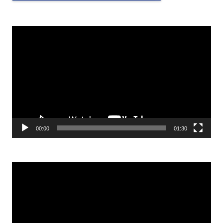
Odtwarzacz
video
00:00
01:30
Odtwarzacz
video