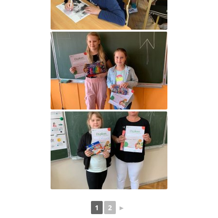
1
2
►