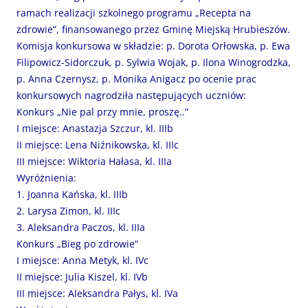
ramach realizacji szkolnego programu „Recepta na
zdrowie”, finansowanego przez Gminę Miejską Hrubieszów.
Komisja konkursowa w składzie: p. Dorota Orłowska, p. Ewa
Filipowicz-Sidorczuk, p. Sylwia Wojak, p. Ilona Winogrodzka,
p. Anna Czernysz, p. Monika Anigacz po ocenie prac
konkursowych nagrodziła następujących uczniów:
Konkurs „Nie pal przy mnie, proszę..”
I miejsce: Anastazja Szczur, kl. IIIb
II miejsce: Lena Niźnikowska, kl. IIIc
III miejsce: Wiktoria Hałasa, kl. IIIa
Wyróżnienia:
1. Joanna Kańska, kl. IIIb
2. Larysa Zimon, kl. IIIc
3. Aleksandra Paczos, kl. IIIa
Konkurs „Bieg po zdrowie”
I miejsce: Anna Metyk, kl. IVc
II miejsce: Julia Kiszel, kl. IVb
III miejsce: Aleksandra Pałys, kl. IVa