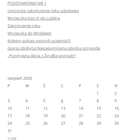
PODSTAWOWEJ NR 1
Uroczyste zakończenie roku szkolnego
Wycieczka klas VI do Lublina
Zakończenie roku
Wycieczka do Wojsławic
Kolejny sukces naszych uczennic!!!
Grecja zdobyta! Niezapomniana szkolna przygoda
„Pozytywna Akcja z Żyrafką-przyjaźń”
sierpień 2026
P
W
Ś
C
P
S
N
1
2
3
4
5
6
7
8
9
10
11
12
13
14
15
16
17
18
19
20
21
22
23
24
25
26
27
28
29
30
31
« cze