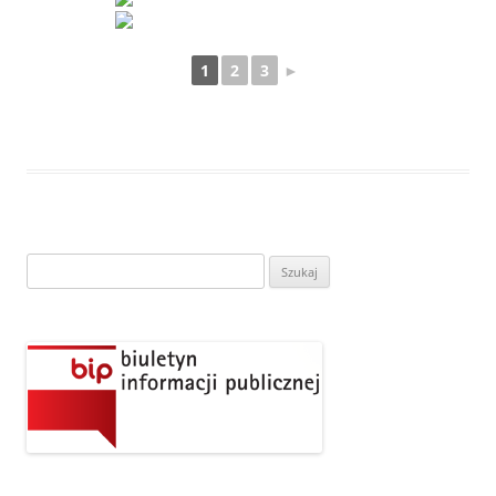
1
2
3
►
Szukaj: