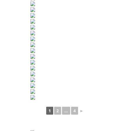
1
2
...
4
►