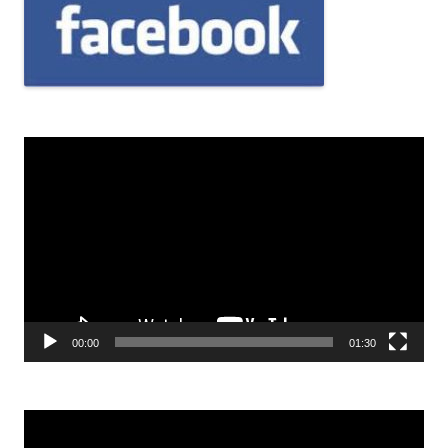
Odtwarzacz
video
00:00
01:30
Odtwarzacz
video