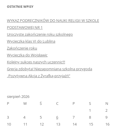
OSTATNIE WPISY
WYKAZ PODRĘCZNIKÓW DO NAUKI RELIGII W SZKOLE
PODSTAWOWEJ NR 1
Uroczyste zakończenie roku szkolnego
Wycieczka klas VI do Lublina
Zakończenie roku
Wycieczka do Wojsławic
Kolejny sukces naszych uczennic!!!
Grecja zdobyta! Niezapomniana szkolna przygoda
„Pozytywna Akcja z Żyrafką-przyjaźń”
sierpień 2026
P
W
Ś
C
P
S
N
1
2
3
4
5
6
7
8
9
10
11
12
13
14
15
16