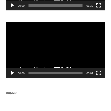
00:00
01:30
Odtwarzacz
video
00:00
03:01
DOJAZD