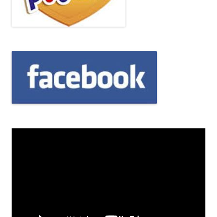
Odtwarzacz
video