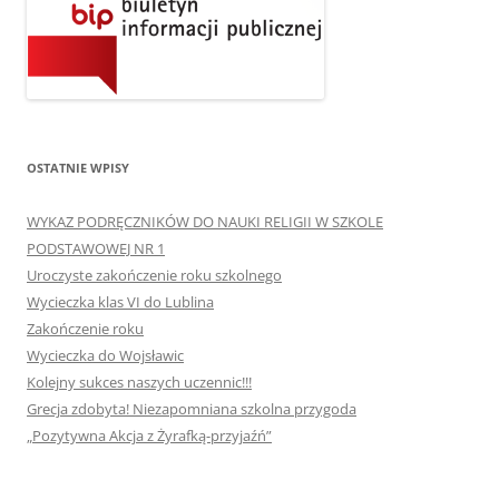
OSTATNIE WPISY
WYKAZ PODRĘCZNIKÓW DO NAUKI RELIGII W SZKOLE
PODSTAWOWEJ NR 1
Uroczyste zakończenie roku szkolnego
Wycieczka klas VI do Lublina
Zakończenie roku
Wycieczka do Wojsławic
Kolejny sukces naszych uczennic!!!
Grecja zdobyta! Niezapomniana szkolna przygoda
„Pozytywna Akcja z Żyrafką-przyjaźń”