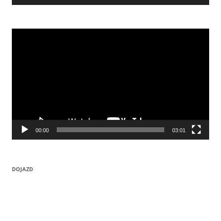
Odtwarzacz
video
00:00
03:01
DOJAZD