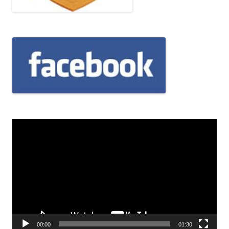
Odtwarzacz
video
00:00
01:30