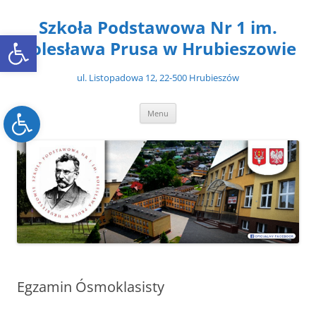
Przejdź
do
Szkoła Podstawowa Nr 1 im.
treści
Open toolbar
Bolesława Prusa w Hrubieszowie
ul. Listopadowa 12, 22-500 Hrubieszów
Open toolbar
Menu
Egzamin Ósmoklasisty