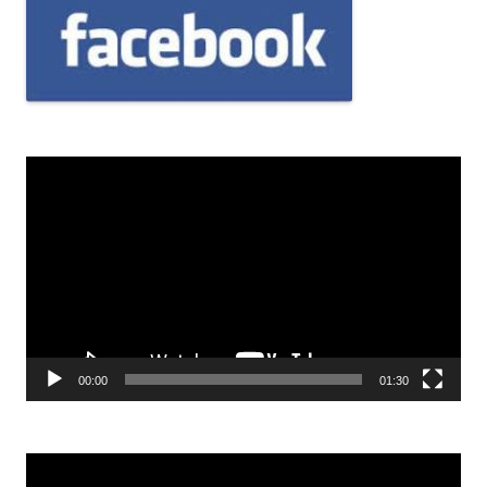
Odtwarzacz
video
00:00
01:30
Odtwarzacz
video