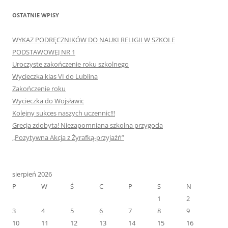
OSTATNIE WPISY
WYKAZ PODRĘCZNIKÓW DO NAUKI RELIGII W SZKOLE
PODSTAWOWEJ NR 1
Uroczyste zakończenie roku szkolnego
Wycieczka klas VI do Lublina
Zakończenie roku
Wycieczka do Wojsławic
Kolejny sukces naszych uczennic!!!
Grecja zdobyta! Niezapomniana szkolna przygoda
„Pozytywna Akcja z Żyrafką-przyjaźń”
sierpień 2026
P
W
Ś
C
P
S
N
1
2
3
4
5
6
7
8
9
10
11
12
13
14
15
16