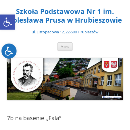
Przejdź
do
Szkoła Podstawowa Nr 1 im.
treści
Open toolbar
Bolesława Prusa w Hrubieszowie
ul. Listopadowa 12, 22-500 Hrubieszów
Open toolbar
Menu
7b na basenie ,,Fala”