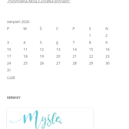
„Pozytywna Akcja z Żyrafką-przyjaźń”
sierpień 2026
P
W
Ś
C
P
S
N
1
2
3
4
5
6
7
8
9
10
11
12
13
14
15
16
17
18
19
20
21
22
23
24
25
26
27
28
29
30
31
« cze
SERWISY