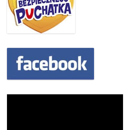
Odtwarzacz
video