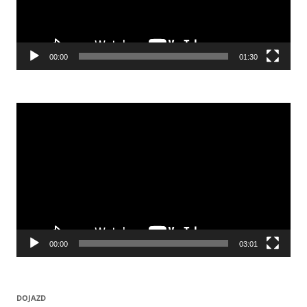
00:00
01:30
Odtwarzacz
video
00:00
03:01
DOJAZD