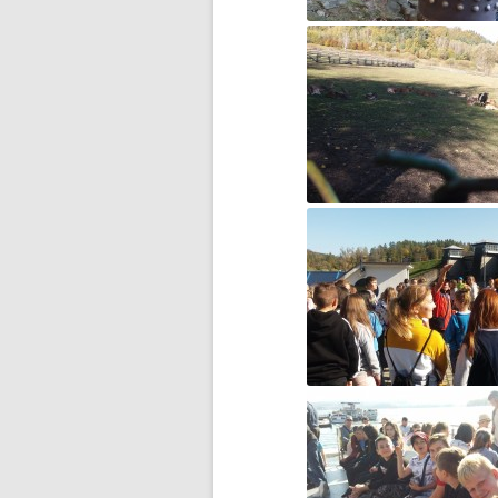
DZIEŃ MISIA PLUSZOWEGO
DZIEŃ OTWARTY
DZIEŃ PATRONA JUŻ ZA
NAMI…
DZIEŃ PATRONA SZKOŁY
DZIEŃ PATRONA SZKOŁY –
ZAPROSZENIE
DZIEŃ PLUSZOWEGO MISIA W
GRUPIE ZEROWEJ
EGZAMIN ÓSMOKLASISTY –
WAŻNE INFORMACJE
ESCAPE ROOM W BIBLIOTECE