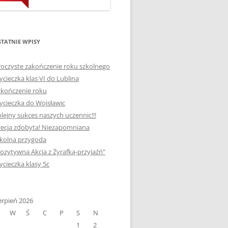
ORTOGRAFICZNE „DWA
Ą”
OGNIE” W „KLUBIE
WCE
ORTOGRAFFITI”
TATNIE WPISY
„TYDZIEŃ MEDIACJI” I
OTKANIA
oczyste zakończenie roku szkolnego
„MIĘDZYNARODOWY DZIEŃ
cieczka klas VI do Lublina
MEDIACJI”
kończenie roku
AJĘCIA W
NAGRODA W KONKURSIE NA
cieczka do Wojsławic
„SZKOLNE KLUBY LIDERÓW
lejny sukces naszych uczennic!!!
MYŚLENIA POZYTYWNEGO”
ecja zdobyta! Niezapomniana
! „
DLA JEDYNKI
kolna przygoda
ozytywna Akcja z Żyrafką-przyjaźń”
SPOTKANIA Z PODRÓŻNIKIEM
cieczka klasy 5c
-2019
:-)
NAGRODA W
E LATO
erpień 2026
OGÓLNOPOLSKIM
W
Ś
C
P
S
N
KONKURSIE „MIĘDZY
1
2
P DO
MARZENIEM A PLANEM”