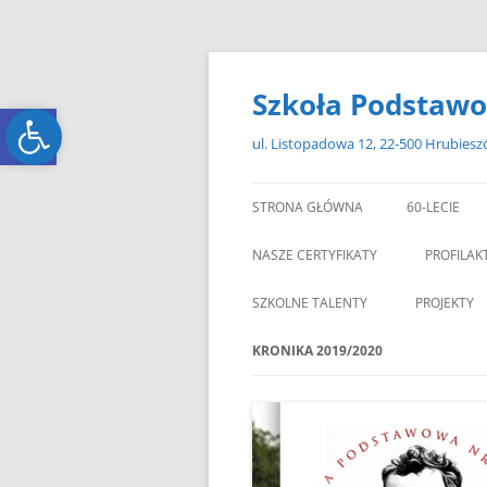
Przejdź
do
treści
Szkoła Podstawo
Open toolbar
Open toolbar
ul. Listopadowa 12, 22-500 Hrubies
STRONA GŁÓWNA
60-LECIE
NASZE CERTYFIKATY
PROFILAK
SZKOLNE TALENTY
PROJEKTY
ERASMUS+
KRONIKA 2019/2020
ZAGRANIC
„MIKOŁAJKOWY ZAWRÓT
PAMI
GŁOWY”
„W GRUDNIOWY DZIEŃ”