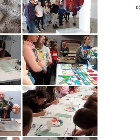
POZYTYWNEGO’2021
D
„WIGILIJNĄ, CICHĄ NO
„ZAELEKTRYZOWANI”
„ZAWODOWY STRZAŁ W
WYBIERZ SWOJĄ PRZYS
„ZAWODOWY STRZAŁ W
„AKTYWNI BŁĘKITNI – 
PRZYJAZNA WODZIE”!
„EDUKACJA Z WOJSKIE
CZYLI WSPÓLNE DZIAŁ
MEN I MON NA RZECZ
BEZPIECZEŃSTWA
„EUROPEJSKI TYDZIEŃ
DYSLEKSJI”