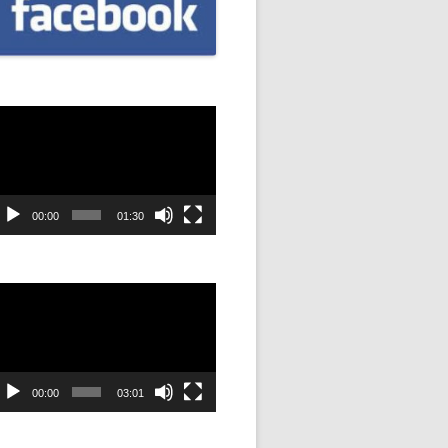
CZNIÓW
DOWAĆ
.
dtwarzacz
DANIE
ideo
SYJNOŚĆ
00:00
01:30
ANIE Z
dtwarzacz
ideo
STAN”
M
ANIE W
00:00
03:01
SZKOŁA