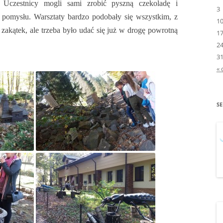
i. Uczestnicy mogli sami zrobić pyszną czekoladę i
3
PROGRAMOWANIA”
pomysłu. Warsztaty bardzo podobały się wszystkim, z
1
 zakątek, ale trzeba było udać się już w drogę powrotną
„MLEKO I OWOCE W S
1
2
„NA STRAŻY CZYSTEJ ZI
3
« 
„NIE RANIĘ SŁOWEM”
„OD GRABSKIEGO DO
BALCEROWICZA –
S
REFORMATORZY I ARCH
ŁADU GOSPODARCZEG
„OPOWIEŚĆ O CZUJĄT
„PIDŻAMA PARTY”
„PODRÓŻ W ŚWIAT
WARTOŚCI”
„POLSKA MOJA OJCZY