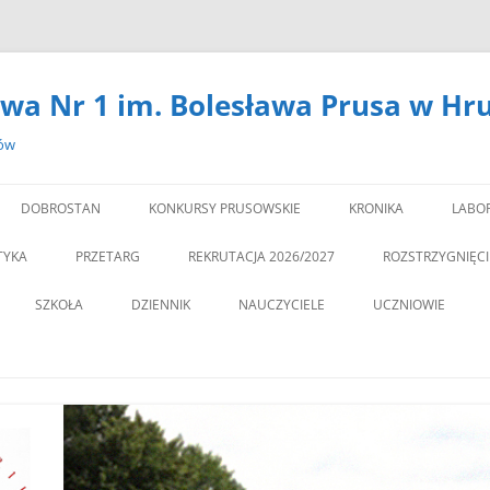
wa Nr 1 im. Bolesława Prusa w Hr
zów
DOBROSTAN
KONKURSY PRUSOWSKIE
KRONIKA
LABO
#14301 (BEZ TYTUŁU)
LAB
TYKA
PRZETARG
REKRUTACJA 2026/2027
ROZSTRZYGNIĘC
,,DEBATA” REKOMEN
SZKOŁA
DZIENNIK
NAUCZYCIELE
UCZNIOWIE
PROGRAM PROFILAKTY
DEKLARACJA DOSTĘPNOŚCI
PSYCHOLOG
„JEDYNECZKA”
,,JEDYNKA” BĘDZIE MIA
ZNA MOBILNOŚĆ
DOKUMENTY
PEDAGOG
BIBLIOTEKA
PEDAGO
NOWĄ SALĘ GIMNAST
ĘTAMY!
PZO
MSU
,,SPRZĄTAMY DLA POL
STATUT
REGULAMIN KORZY
” CZY ZNASZ…..?”