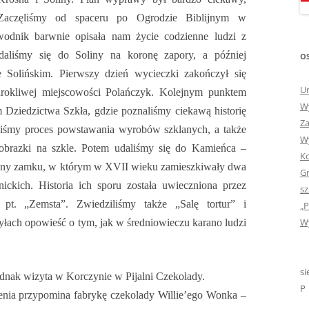
„GDYBYM BYŁA KSIĄŻK
. Zaczęliśmy od spaceru po Ogrodzie Biblijnym w
odnik barwnie opisała nam życie codzienne ludzi z
„HISTORIA W POCZTÓ
daliśmy się do Soliny na koronę zapory, a później
OS
ZAMKNIĘTA”
 Solińskim. Pierwszy dzień wycieczki zakończył się
„HOLA ESPAÑA!” – SP
Ur
rokliwej miejscowości Polańczyk. Kolejnym punktem
INFORMACYJE
Wy
Dziedzictwa Szkła, gdzie poznaliśmy ciekawą historię
Za
iliśmy proces powstawania wyrobów szklanych, a także
„JA I MOJA KLASA” – Z
Wy
obrazki na szkle. Potem udaliśmy się do Kamieńca –
KLASACH PIERWSZYCH
Ko
ruiny zamku, w którym w XVII wieku zamieszkiwały dwa
Gr
„JAK POWSTAJE PLOTKA
ickich. Historia ich sporu została uwieczniona przez
sz
pt. „Zemsta”. Zwiedziliśmy także „Salę tortur” i
„P
„JEDYNECZKA”
Wy
łach opowieść o tym, jak w średniowieczu karano ludzi
„JEDYNECZKA” NA LATO 
„JEDYNECZKA” WYDANI
si
jednak wizyta w Korczynie w Pijalni Czekolady.
2021
P
enia przypomina fabrykę czekolady Willie’ego Wonka –
„KODOWANIE – WSTĘ