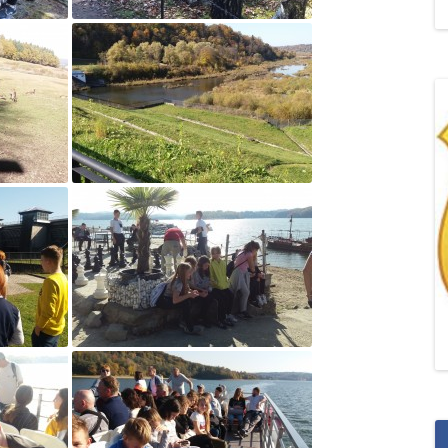
„POZYTYWNA AKCJA Z
ŻYRAFKĄ-PRZYJAŹŃ”
„PROGRAM DLA SZKÓŁ”
DO RODZICÓW
„PRZEPROWADZKA” M
„ROSYJSKIE ŁAMAŃCE
JĘZYKOWE”
„SPOTKANIE Z
SIENKIEWICZEM”
„SZKOŁA MYŚLENIA
POZYTYWNEGO 2.0″ZA
CERTYFIKACYJNE NA MI
PAŹDZIERNIK 2022R.T
JAK ROZWIJAĆ