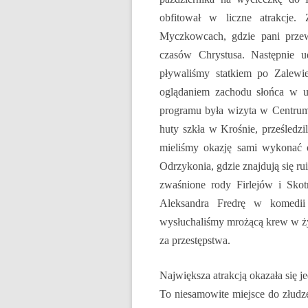
DZIEŃ BEZ PAPIEROSA”
obfitował w liczne atrakcje
80. ROCZNICA ZBRODNI
Myczkowcach, gdzie pani przew
KATYŃSKIEJ
czasów Chrystusa. Następnie u
pływaliśmy statkiem po Zalewie
AKADEMIA BEZPIECZNEGO
oglądaniem zachodu słońca w u
PUCHATKA
programu była wizyta w Centrum 
AKCJA EDUKACYJNA „DZIECI
huty szkła w Krośnie, prześledz
UCZĄ RODZICÓW”
mieliśmy okazję sami wykonać 
Odrzykonia, gdzie znajdują się 
ANDRZEJKI
zwaśnione rody Firlejów i Skotn
ANTYMINA – PROFILAKTYKA Z
Aleksandra Fredrę
w komedii 
PASJĄ
wysłuchaliśmy mrożącą krew w ży
APLIKACJA PROTEGO SAFE –
za przestępstwa.
WIADOMOŚĆ DLA RODZICÓW
Największa atrakcją okazała się 
BEZPIECZNY POWRÓT DO
To niesamowite miejsce do złudz
SZKOŁY