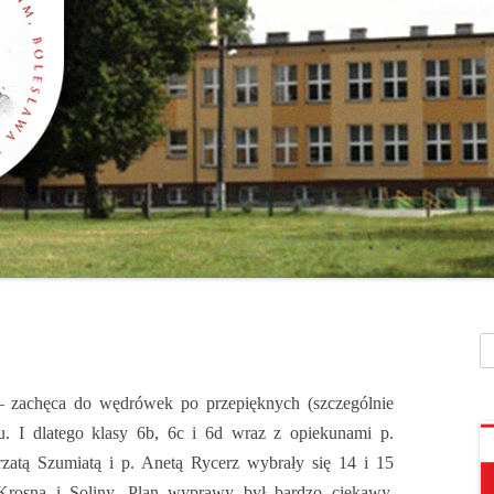
SZAFEK SZKOLNY
ZARZĄDZENIA
” UMIEM PŁYWAĆ”
SU
ZDALNE NAUCZANIE
„BEZPIECZNA DROGA 
STOŁÓWKA SZKO
SZKOŁY Z MRÓWKĄ” O
SEKRETARIAT – KONTAKT
AKADEMIA BEZPIECZN
ŚWIETLICA
PUCHATKA”
DZWONKI
EGZAMIN ÓSMOKL
„BEZPIECZNI W SIECI”
KALENDARZ ROKU
SZKOLNEGO 2025/2026
ORLIK 2019
„CO SĄDZĄ DZIECI O N
SZKOLE…” ZAPRASZAM
RODO
KLAUZULA INFORMACYJNA –
DORADZTWO ZA
DZIEŃ OTWARTY!
FACEBOOK
INFORMATYKA, ZAJ
Sz
„CZYTAM NA 7”
POLITYKA PRYWATNOŚCI
KOMPUTEROWE
„DZIECI -DZIECIOM”
– zachęca do wędrówek po przepięknych (szczególnie
ju. I dlatego klasy 6b, 6c i 6d wraz z opiekunami p.
„ESCAPEROOM W ŚWIE
 Szumiatą i p. Anetą Rycerz wybrały się 14 i 15
HARRYEGO POTTERA”
Krosna i Soliny. Plan wyprawy był bardzo ciekawy,