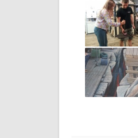
IX ŚWIATOWY DZIEŃ TABLICZKI
MNOŻENIA
JA I SENIOR – ŁĄCZYMY
POKOLENIA
JA I SENIOR – ŁĄCZYMY
POKOLENIA
JEDYNKA W AKCJI „SZKOŁA
PAMIĘTA”
JĘZYK ANGIELSKI Z MISIEM
PADDINGTONEM
KANGUR MATEMATYCZNY
2020- WYNIKI
KARTY ZGŁOSZENIA DZIECKA
DO STOŁÓWKI I DO ŚWIETLICY