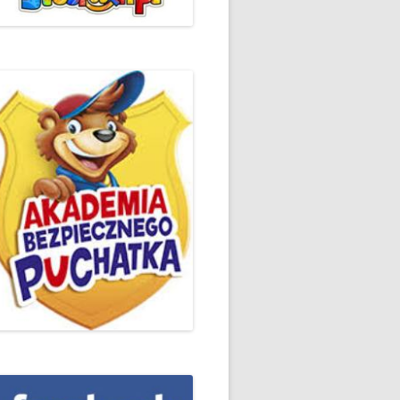
ŻYCZLIWOŚCI I POZDROWIEŃ
PODSUMOWANIE DZIAŁAŃ
„KLUBU ORTOGRAFFITI” -2019
 – LIST
EUROPEJSKI TYDZIEŃ
ŚWIADOMOŚCI DYSLEKSJI
'2019
BP
DZIEŃ BEZPIECZNEGO
INTERNETU ’2020
SZKOLNY DZIEŃ PROFILAKTYKI
W SP NR 1 W HRUBIESZOWIE –
2019
ZAKOŃCZENIE VIII EDYCJI
DANIE
WARSZTATÓW „MĄDRZY
ESIĄC
RODZICE”
EMAT: