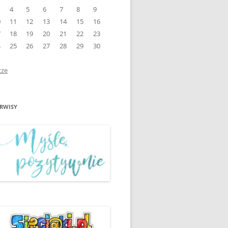
4
5
6
7
8
9
ŚWIATOWY DZIEŃ BEZ
0
11
12
13
14
15
16
ZKOLE”
PAPIEROSA
7
18
19
20
21
22
23
4
25
26
27
28
29
30
EMI”
WARSZTATY PROFILAKTYCZNE
1
„PROFILAKTYKA NA START”
cze
WSPÓŁPRACA MEDIATORÓW
ZE SZKOLNEGO KLUBU
ERWISY
MEDIATORA ZE
ITEKCI
ŚRODOWISKIEM LOKALNYM
O”
MIĘDZYNARODOWY DZIEŃ
KACH”
PRAW DZIECKA Z UNICEF
PROJEKT „MYŚLĘ
POZYTYWNIE” II PÓŁROCZE
2018/2019
ŚWIATOWY DZIEŃ
ZNA”