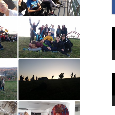
SAMODZIELNOŚĆ U U
I UCZENNIC ORAZ BU
MOTYWACJĘ DO NAUKI
„SZKOŁA MYŚLENIA
O
POZYTYWNEGO 2.0″ZA
v
NA MIESIĄC CZERWIEC
2022R.TEMAT: REFLEK
I WDZIĘCZNOŚĆ?
„TO JEST KTOŚ” SPOTK
GWIAZDĄ TOMASZEM
KIEŁBOWICZEM
O
v
„TU SIĘ DBA O DOBRO
„UWAŻNOŚĆ W NASZY
ŻYCIU”-PIERWSZE ZAD
RAMACH PROGRAMU 
MYŚLENIA