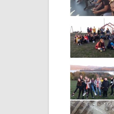
F1N PUCHAR POLSKI
ROZPOCZĘTY
FERIE NA SPORTOWO!
FERIE ZIMOWE CZAS ZACZĄĆ!
FOTOSTORY Z PRUSEM –
KONKURS
GAZETKA „JEDYNECZKA”
GAZETKA SZKOLNA
„JEDYNECZKA-LATO”
HARMONOGRAM REKRUTACJI
DO SZKÓŁ
PONADPODSTAWOWYCH
II ETAP WOJEWÓDZKIEGO
KONKURSU CZYTELNICZEGO