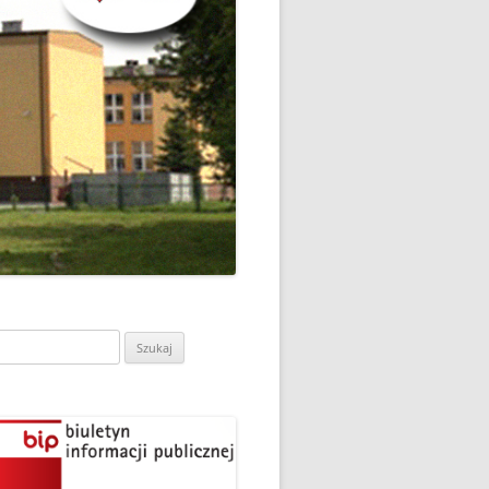
CH
DZIEŃ OTWARTY PORADNI
PSYCHOLOGICZNO-
PEDAGOGICZNEJ W
DO
HRUBIESZOWIE
LNA
RAZ „
EGO
SPOSÓB NA ORTOGRAFIĘ W
„KLUBIE ORTOGRAFFITI”
ASISTY
SZKOŁA MYŚLENIA
MŁODZI MODELARZE Z UKS
POZYTYWNEGO’2019
ASZEJ
„JEDYNKA” NA ZAWODACH
Y NA
WODOWE
TARGI EDUKACJI I PRACY
VII EDYCJA WARSZTATÓW
W GRODKOWIE
„MĄDRZY RODZICE” – 2019
.
ukaj:
UKS „JEDYNKA” NA 84
ZAKOŃCZENIE PROGRAMU
MISTRZOSTWA POLSKI
„PRZYJACIELE ZIPPIEGO”
JUNIORÓW W KROŚNIE – 2019
ŚWIATOWY DZIEŃ KSIĄŻKI W
TRZY MEDALE Z PUCHARU
CIE
„KLUBIE ORTOGRAFFITI” -2019
POLSKI W GLIWICACH – 2019