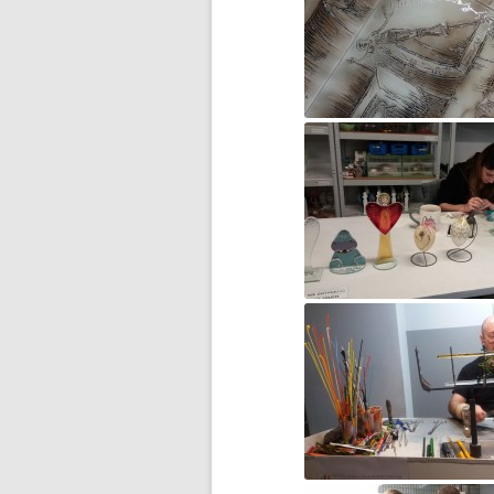
„CZY ZNASZ…?”
INFORMACJA DLA RODZICÓW
UCZNIÓW KLAS 8
INFORMACJA NA TEMAT
WYNIKÓW EGZAMINU KLAS 8
INFORMACJA O REALIZACJI
PROJEKTU W RAMACH
PROGRAMU „GROBY I
CMENTARZE WOJENNE W
KRAJU”
INFORMACJE DLA RODZICÓW
INFORMACJE URZĘDU MIASTA
INFORMACJE W SPRAWIE
PRÓBNEGO EGZAMINU KLAS 8