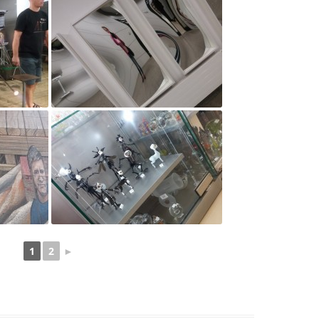
„HOKUS POKUS, CZAR
MARY…”
„KROPLA WIEDZY, CZYL
ZMIANA POSTAW
SPOŁECZNYCH POPRZ
NIEBIESKO-ZIELONE S
POLSCE WSCHODNIEJ”
„OD OJCA LITERATURY
PRUSA”
„ORZEŁ MATEMATYCZN
„SPOTKANIE ZE SPOR
1
2
►
AUTORYTETEM”
„SZKOŁA DO HYMNU”