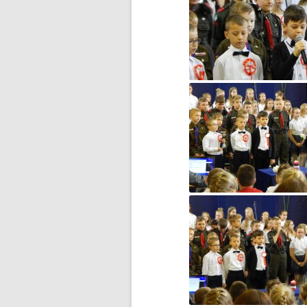
F1N PUCHAR POLSKI
ROZPOCZĘTY
FERIE NA SPORTOWO!
FERIE ZIMOWE CZAS ZACZĄĆ!
FOTOSTORY Z PRUSEM –
KONKURS
GAZETKA „JEDYNECZKA”
GAZETKA SZKOLNA
„JEDYNECZKA-LATO”
HARMONOGRAM REKRUTACJI
DO SZKÓŁ
PONADPODSTAWOWYCH
II ETAP WOJEWÓDZKIEGO
KONKURSU CZYTELNICZEGO