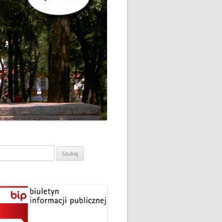
CH
DZIEŃ OTWARTY PORADNI
PSYCHOLOGICZNO-
PEDAGOGICZNEJ W
DO
HRUBIESZOWIE
LNA
RAZ „
EGO
SPOSÓB NA ORTOGRAFIĘ W
„KLUBIE ORTOGRAFFITI”
ASISTY
SZKOŁA MYŚLENIA
MŁODZI MODELARZE Z UKS
POZYTYWNEGO’2019
ASZEJ
„JEDYNKA” NA ZAWODACH
Y NA
WODOWE
TARGI EDUKACJI I PRACY
VII EDYCJA WARSZTATÓW
W GRODKOWIE
„MĄDRZY RODZICE” – 2019
ukaj:
.
UKS „JEDYNKA” NA 84
ZAKOŃCZENIE PROGRAMU
MISTRZOSTWA POLSKI
„PRZYJACIELE ZIPPIEGO”
JUNIORÓW W KROŚNIE – 2019
ŚWIATOWY DZIEŃ KSIĄŻKI W
TRZY MEDALE Z PUCHARU
CIE
„KLUBIE ORTOGRAFFITI” -2019
POLSKI W GLIWICACH – 2019