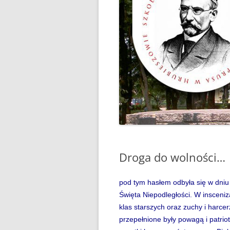
“WAKACJE Z GIGANTAMI”,
CZYLI DARMOWE LEKCJE
PROGRAMOWANIA
„BEZPIECZNI NAD WODĄ”
„CZYTANIE JEST PRZYGODĄ”
„MÓJ SPORTOWY WYCZYN” –
GŁOSUJEMY!
„MY, PIERWSZA BRYGADA…”
Droga do wolności…
100 ROCZNICA URODZIN JANA
PAWŁA II
pod tym hasłem odbyła się w dni
31 MAJA 2024R. – ŚWIATOWY
Święta Niepodległości. W insceniza
DZIEŃ BEZ PAPIEROSA
klas starszych oraz zuchy i harce
przepełnione były powagą i patri
31.05.2020R. „ŚWIATOWY