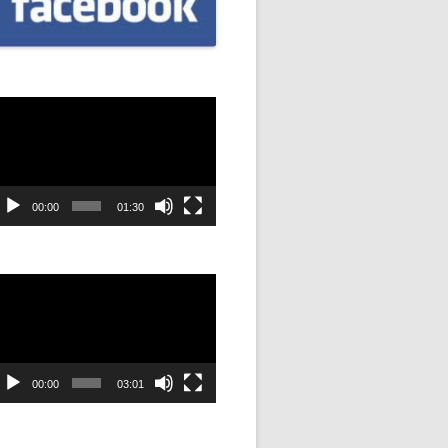
CZNIÓW
DOWAĆ
.
dtwarzacz
ideo
DANIE
SYJNOŚĆ
00:00
01:30
ANIE Z
dtwarzacz
ideo
STAN”
M
00:00
03:01
ANIE W
SZKOŁA