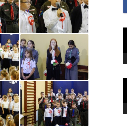
SAMODZIELNOŚĆ U U
I UCZENNIC ORAZ BU
MOTYWACJĘ DO NAUKI
„SZKOŁA MYŚLENIA
O
v
POZYTYWNEGO 2.0″ZA
NA MIESIĄC CZERWIEC
2022R.TEMAT: REFLEK
I WDZIĘCZNOŚĆ?
„TO JEST KTOŚ” SPOTK
GWIAZDĄ TOMASZEM
O
KIEŁBOWICZEM
v
„TU SIĘ DBA O DOBRO
„UWAŻNOŚĆ W NASZY
ŻYCIU”-PIERWSZE ZAD
RAMACH PROGRAMU 
MYŚLENIA