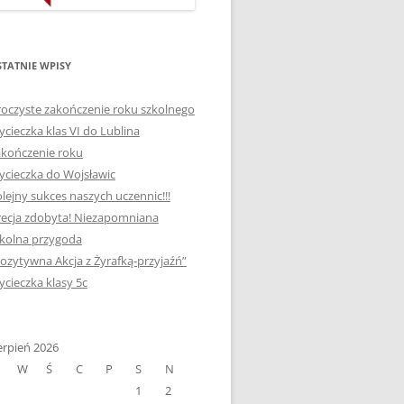
ORTOGRAFICZNE „DWA
Ą”
OGNIE” W „KLUBIE
WCE
ORTOGRAFFITI”
TATNIE WPISY
„TYDZIEŃ MEDIACJI” I
oczyste zakończenie roku szkolnego
OTKANIA
„MIĘDZYNARODOWY DZIEŃ
cieczka klas VI do Lublina
MEDIACJI”
kończenie roku
cieczka do Wojsławic
AJĘCIA W
NAGRODA W KONKURSIE NA
lejny sukces naszych uczennic!!!
„SZKOLNE KLUBY LIDERÓW
ecja zdobyta! Niezapomniana
MYŚLENIA POZYTYWNEGO”
! „
kolna przygoda
DLA JEDYNKI
ozytywna Akcja z Żyrafką-przyjaźń”
SPOTKANIA Z PODRÓŻNIKIEM
cieczka klasy 5c
-2019
:-)
NAGRODA W
E LATO
erpień 2026
OGÓLNOPOLSKIM
W
Ś
C
P
S
N
KONKURSIE „MIĘDZY
1
2
P DO
MARZENIEM A PLANEM”