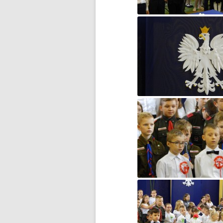
BŁĘKITNA KOLĘDA…
CZWARTOKLASIŚCI NA
BASENIE
DOMOWY TEATRZYK
DOMOWY TEATRZYK – CZĘŚĆ 2
DROGA DO WOLNOŚCI…
DZIĘKUJEMY ZA WASZE
WIELKIE SERCA!
DZIEŃ DZIECKA
DZIEŃ KOBIET
DZIEŃ KOTA
DZIEŃ MISIA