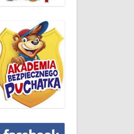
ŻYCZLIWOŚCI I POZDROWIEŃ
PODSUMOWANIE DZIAŁAŃ
„KLUBU ORTOGRAFFITI” -2019
 – LIST
EUROPEJSKI TYDZIEŃ
ŚWIADOMOŚCI DYSLEKSJI
'2019
BP
DZIEŃ BEZPIECZNEGO
INTERNETU ’2020
SZKOLNY DZIEŃ PROFILAKTYKI
W SP NR 1 W HRUBIESZOWIE –
2019
ZAKOŃCZENIE VIII EDYCJI
DANIE
WARSZTATÓW „MĄDRZY
ESIĄC
RODZICE”
EMAT: