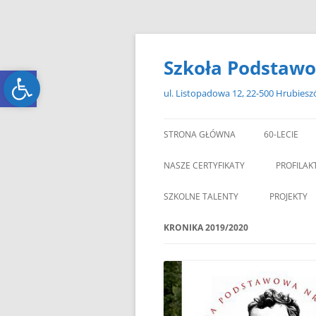
Przejdź
do
treści
Szkoła Podstawo
Open toolbar
Open toolbar
ul. Listopadowa 12, 22-500 Hrubies
STRONA GŁÓWNA
60-LECIE
NASZE CERTYFIKATY
PROFILAK
SZKOLNE TALENTY
PROJEKTY
ERASMUS+
KRONIKA 2019/2020
ZAGRANIC
„MIKOŁAJKOWY ZAWRÓT
PAMI
GŁOWY”
„W GRUDNIOWY DZIEŃ”