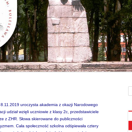
SZAFEK SZKOLNY
ZARZĄDZENIA
” UMIEM PŁYWAĆ”
SU
ZDALNE NAUCZANIE
„BEZPIECZNA DROGA 
STOŁÓWKA SZKO
SZKOŁY Z MRÓWKĄ” O
SEKRETARIAT – KONTAKT
AKADEMIA BEZPIECZN
ŚWIETLICA
PUCHATKA”
DZWONKI
EGZAMIN ÓSMOKL
„BEZPIECZNI W SIECI”
KALENDARZ ROKU
SZKOLNEGO 2025/2026
ORLIK 2019
„CO SĄDZĄ DZIECI O N
SZKOLE…” ZAPRASZAM
RODO
KLAUZULA INFORMACYJNA –
DORADZTWO ZA
DZIEŃ OTWARTY!
FACEBOOK
Sz
INFORMATYKA, ZAJ
„CZYTAM NA 7”
POLITYKA PRYWATNOŚCI
KOMPUTEROWE
u 8.11.2019 uroczysta akademia z okazji Narodowego
„DZIECI -DZIECIOM”
cji udział wzięli uczniowie z klasy 2c, przedstawiciele
rze z ZHR. Słowa skierowane do publiczności
„ESCAPEROOM W ŚWIE
otyzmem. Cała społeczność szkolna odśpiewała cztery
HARRYEGO POTTERA”