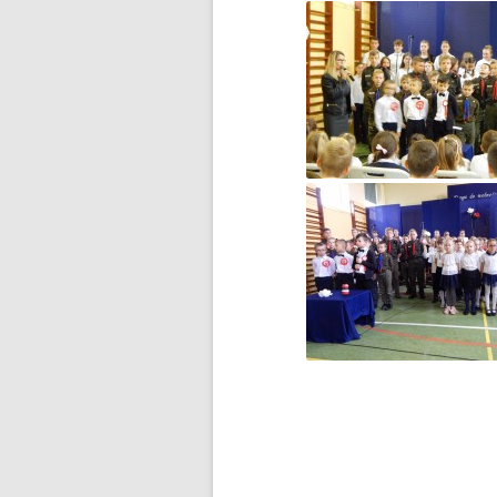
„CZY ZNASZ…?”
INFORMACJA DLA RODZICÓW
UCZNIÓW KLAS 8
INFORMACJA NA TEMAT
WYNIKÓW EGZAMINU KLAS 8
INFORMACJA O REALIZACJI
PROJEKTU W RAMACH
PROGRAMU „GROBY I
CMENTARZE WOJENNE W
KRAJU”
INFORMACJE DLA RODZICÓW
INFORMACJE URZĘDU MIASTA
INFORMACJE W SPRAWIE
PRÓBNEGO EGZAMINU KLAS 8