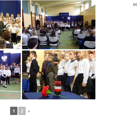
POZYTYWNEGO’2021
D
„WIGILIJNĄ, CICHĄ NO
„ZAELEKTRYZOWANI”
„ZAWODOWY STRZAŁ W
WYBIERZ SWOJĄ PRZYS
„ZAWODOWY STRZAŁ W
„AKTYWNI BŁĘKITNI – 
PRZYJAZNA WODZIE”!
„EDUKACJA Z WOJSKIE
CZYLI WSPÓLNE DZIAŁ
MEN I MON NA RZECZ
1
2
►
BEZPIECZEŃSTWA
„EUROPEJSKI TYDZIEŃ
DYSLEKSJI”