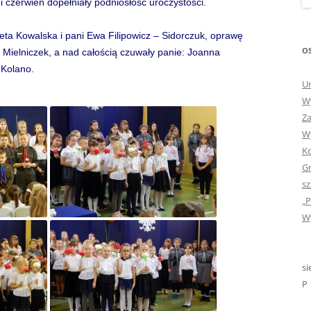
 czerwień dopełniały podniosłość uroczystości.
„GDYBYM BYŁA KSIĄŻK
eta Kowalska i pani Ewa Filipowicz – Sidorczuk, oprawę
„HISTORIA W POCZTÓ
OS
Mielniczek, a nad całością czuwały panie: Joanna
ZAMKNIĘTA”
 Kolano.
Ur
„HOLA ESPAÑA!” – SP
Wy
INFORMACYJE
Za
Wy
„JA I MOJA KLASA” – Z
Ko
KLASACH PIERWSZYCH
Gr
„JAK POWSTAJE PLOTKA
sz
„P
„JEDYNECZKA”
Wy
„JEDYNECZKA” NA LATO 
„JEDYNECZKA” WYDANI
si
2021
P
„KODOWANIE – WSTĘ