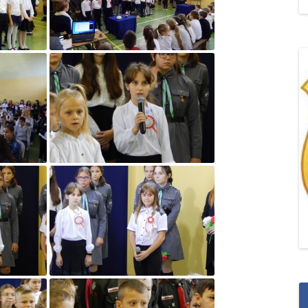
„POZYTYWNA AKCJA Z
ŻYRAFKĄ-PRZYJAŹŃ”
„PROGRAM DLA SZKÓŁ”
DO RODZICÓW
„PRZEPROWADZKA” M
„ROSYJSKIE ŁAMAŃCE
JĘZYKOWE”
„SPOTKANIE Z
SIENKIEWICZEM”
„SZKOŁA MYŚLENIA
POZYTYWNEGO 2.0″ZA
CERTYFIKACYJNE NA MI
PAŹDZIERNIK 2022R.T
JAK ROZWIJAĆ