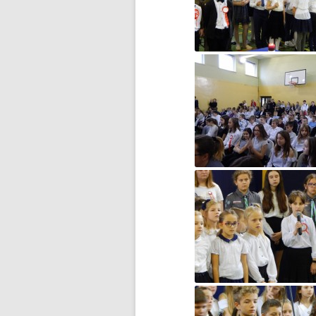
DZIEŃ MISIA PLUSZOWEGO
DZIEŃ OTWARTY
DZIEŃ PATRONA JUŻ ZA
NAMI…
DZIEŃ PATRONA SZKOŁY
DZIEŃ PATRONA SZKOŁY –
ZAPROSZENIE
DZIEŃ PLUSZOWEGO MISIA W
GRUPIE ZEROWEJ
EGZAMIN ÓSMOKLASISTY –
WAŻNE INFORMACJE
ESCAPE ROOM W BIBLIOTECE