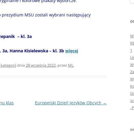
ryginalne i kolorowe plakaty wyborcze.
„GDYBYM BYŁA KSIĄŻK
o prezydium MSU zostali wybrani następujący
„HISTORIA W POCZTÓ
OS
ZAMKNIĘTA”
W
panik – kl. 3a
„HOLA ESPAÑA!” – SP
R
INFORMACYJE
1
. 3a, Hanna Kisielewska – kl. 3b
więcej
Ur
„JA I MOJA KLASA” – Z
Wy
KLASACH PIERWSZYCH
 kategorii
dnia
28 września 2022
,
przez
ML
.
Za
„JAK POWSTAJE PLOTKA
Wy
Ko
„JEDYNECZKA”
Gr
sz
„JEDYNECZKA” NA LATO 
nu klas
Europejski Dzień Języków Obcych
→
„P
„JEDYNECZKA” WYDANI
2021
wr
„KODOWANIE – WSTĘ