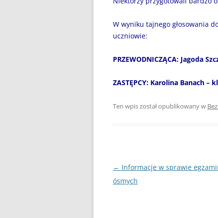
Niektórzy przygotowali bardzo o
DZIEŃ BEZ PAPIEROSA”
80. ROCZNICA ZBRODNI
W wyniku tajnego głosowania d
KATYŃSKIEJ
uczniowie:
AKADEMIA BEZPIECZNEGO
PRZEWODNICZĄCA: Jagoda Szcze
PUCHATKA
ZASTĘPCY: Karolina Banach – kl
AKCJA EDUKACYJNA „DZIECI
UCZĄ RODZICÓW”
Ten wpis został opublikowany w
Bez
ANDRZEJKI
ANTYMINA – PROFILAKTYKA Z
PASJĄ
Nawigacja
←
Informacje w sprawie egzami
APLIKACJA PROTEGO SAFE –
wpisu
ósmych
WIADOMOŚĆ DLA RODZICÓW
BEZPIECZNY POWRÓT DO
SZKOŁY