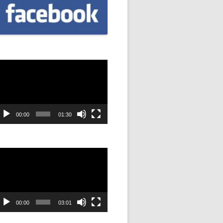
CZNIÓW
DOWAĆ
.
DANIE
dtwarzacz
ideo
SYJNOŚĆ
00:00
01:30
ANIE Z
dtwarzacz
ideo
STAN”
M
ANIE W
00:00
03:01
SZKOŁA