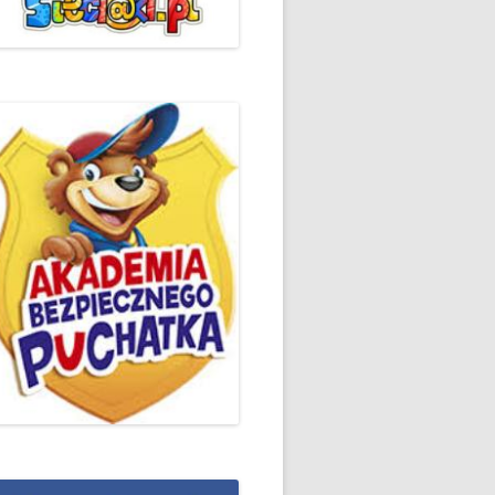
ŻYCZLIWOŚCI I POZDROWIEŃ
PODSUMOWANIE DZIAŁAŃ
„KLUBU ORTOGRAFFITI” -2019
 – LIST
EUROPEJSKI TYDZIEŃ
ŚWIADOMOŚCI DYSLEKSJI
'2019
BP
DZIEŃ BEZPIECZNEGO
INTERNETU ’2020
SZKOLNY DZIEŃ PROFILAKTYKI
W SP NR 1 W HRUBIESZOWIE –
2019
ZAKOŃCZENIE VIII EDYCJI
DANIE
WARSZTATÓW „MĄDRZY
ESIĄC
RODZICE”
EMAT: