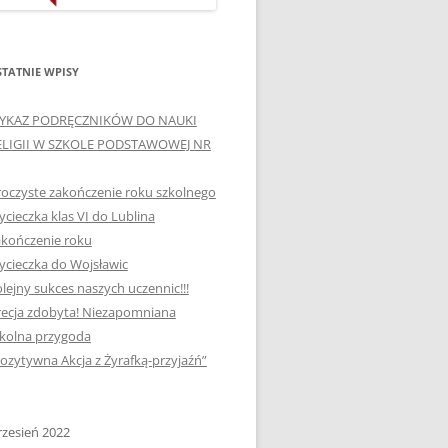
ORTOGRAFICZNE „DWA
Ą”
OGNIE” W „KLUBIE
WCE
ORTOGRAFFITI”
TATNIE WPISY
„TYDZIEŃ MEDIACJI” I
YKAZ PODRĘCZNIKÓW DO NAUKI
OTKANIA
„MIĘDZYNARODOWY DZIEŃ
ELIGII W SZKOLE PODSTAWOWEJ NR
MEDIACJI”
oczyste zakończenie roku szkolnego
AJĘCIA W
NAGRODA W KONKURSIE NA
cieczka klas VI do Lublina
„SZKOLNE KLUBY LIDERÓW
kończenie roku
MYŚLENIA POZYTYWNEGO”
! „
cieczka do Wojsławic
DLA JEDYNKI
lejny sukces naszych uczennic!!!
SPOTKANIA Z PODRÓŻNIKIEM
ecja zdobyta! Niezapomniana
-2019
kolna przygoda
:-)
ozytywna Akcja z Żyrafką-przyjaźń”
NAGRODA W
E LATO
OGÓLNOPOLSKIM
KONKURSIE „MIĘDZY
zesień 2022
P DO
MARZENIEM A PLANEM”