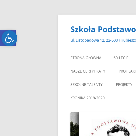
Przejdź
do
treści
Szkoła Podstawo
Open toolbar
Open toolbar
ul. Listopadowa 12, 22-500 Hrubies
STRONA GŁÓWNA
60-LECIE
NASZE CERTYFIKATY
PROFILAK
SZKOLNE TALENTY
PROJEKTY
ERASMUS+
KRONIKA 2019/2020
ZAGRANIC
„MIKOŁAJKOWY ZAWRÓT
PAMI
GŁOWY”
„W GRUDNIOWY DZIEŃ”