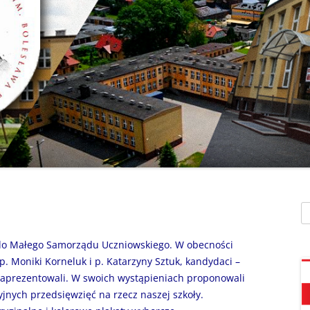
SZAFEK SZKOLNY
ZARZĄDZENIA
” UMIEM PŁYWAĆ”
SU
ZDALNE NAUCZANIE
„BEZPIECZNA DROGA 
STOŁÓWKA SZKO
SZKOŁY Z MRÓWKĄ” O
SEKRETARIAT – KONTAKT
AKADEMIA BEZPIECZN
ŚWIETLICA
PUCHATKA”
DZWONKI
EGZAMIN ÓSMOKL
„BEZPIECZNI W SIECI”
KALENDARZ ROKU
SZKOLNEGO 2025/2026
ORLIK 2019
„CO SĄDZĄ DZIECI O N
SZKOLE…” ZAPRASZAM
RODO
KLAUZULA INFORMACYJNA –
DORADZTWO ZA
DZIEŃ OTWARTY!
FACEBOOK
Sz
INFORMATYKA, ZAJ
„CZYTAM NA 7”
POLITYKA PRYWATNOŚCI
KOMPUTEROWE
 do Małego Samorządu Uczniowskiego. W obecności
„DZIECI -DZIECIOM”
p. Moniki Korneluk i p. Katarzyny Sztuk, kandydaci –
ę zaprezentowali. W swoich wystąpieniach proponowali
„ESCAPEROOM W ŚWIE
yjnych przedsięwzięć na rzecz naszej szkoły.
HARRYEGO POTTERA”