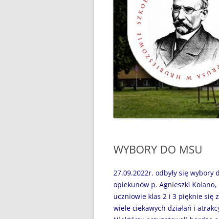
“WAKACJE Z GIGANTAMI”,
CZYLI DARMOWE LEKCJE
PROGRAMOWANIA
„BEZPIECZNI NAD WODĄ”
„CZYTANIE JEST PRZYGODĄ”
„MÓJ SPORTOWY WYCZYN” –
GŁOSUJEMY!
„MY, PIERWSZA BRYGADA…”
WYBORY DO MSU
100 ROCZNICA URODZIN JANA
PAWŁA II
27.09.2022r. odbyły się wybory
31 MAJA 2024R. – ŚWIATOWY
opiekunów p. Agnieszki Kolano, 
DZIEŃ BEZ PAPIEROSA
uczniowie klas 2 i 3 pięknie si
wiele ciekawych działań i atrakc
31.05.2020R. „ŚWIATOWY