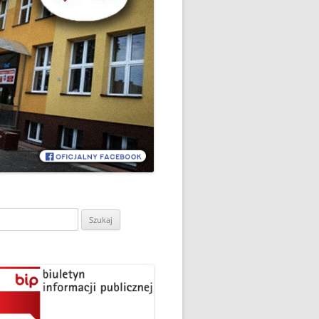
CH
DZIEŃ OTWARTY PORADNI
PSYCHOLOGICZNO-
PEDAGOGICZNEJ W
DO
HRUBIESZOWIE
LNA
RAZ „
EGO
SPOSÓB NA ORTOGRAFIĘ W
„KLUBIE ORTOGRAFFITI”
ASISTY
SZKOŁA MYŚLENIA
MŁODZI MODELARZE Z UKS
POZYTYWNEGO’2019
ASZEJ
„JEDYNKA” NA ZAWODACH
Y NA
WODOWE
TARGI EDUKACJI I PRACY
VII EDYCJA WARSZTATÓW
W GRODKOWIE
„MĄDRZY RODZICE” – 2019
ukaj:
.
UKS „JEDYNKA” NA 84
ZAKOŃCZENIE PROGRAMU
MISTRZOSTWA POLSKI
„PRZYJACIELE ZIPPIEGO”
JUNIORÓW W KROŚNIE – 2019
ŚWIATOWY DZIEŃ KSIĄŻKI W
TRZY MEDALE Z PUCHARU
CIE
„KLUBIE ORTOGRAFFITI” -2019
POLSKI W GLIWICACH – 2019