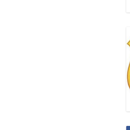
„POZYTYWNA AKCJA Z
ŻYRAFKĄ-PRZYJAŹŃ”
„PROGRAM DLA SZKÓŁ”
DO RODZICÓW
„PRZEPROWADZKA” M
„ROSYJSKIE ŁAMAŃCE
JĘZYKOWE”
„SPOTKANIE Z
SIENKIEWICZEM”
„SZKOŁA MYŚLENIA
POZYTYWNEGO 2.0″ZA
CERTYFIKACYJNE NA MI
PAŹDZIERNIK 2022R.T
JAK ROZWIJAĆ