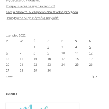
Wycieczka do Wojsławic
Kolejny sukces naszych uczennic!!!
Grecja zdobyta! Niezapomniana szkolna przygoda
„Pozytywna Akcja z Żyrafką-przyjaźń”
czerwiec 2022
P
W
Ś
C
P
S
N
1
2
3
4
5
6
7
8
9
10
11
12
13
14
15
16
17
18
19
20
21
22
23
24
25
26
27
28
29
30
« maj
lip »
SERWISY