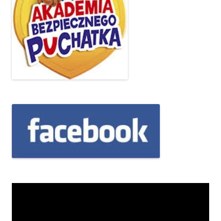
Odtwarzacz
video