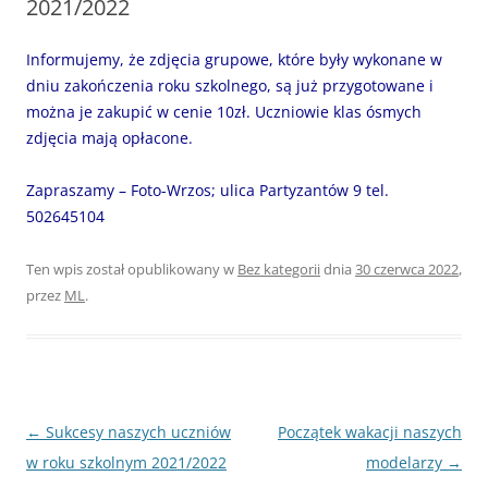
2021/2022
Informujemy, że zdjęcia grupowe, które były wykonane w
dniu zakończenia roku szkolnego, są już przygotowane i
można je zakupić w cenie 10zł.
Uczniowie klas ósmych
zdjęcia
mają opłacone.
Zapraszamy – Foto-Wrzos; ulica Partyzantów 9 tel.
502645104
Ten wpis został opublikowany w
Bez kategorii
dnia
30 czerwca 2022
,
przez
ML
.
Nawigacja
←
Sukcesy naszych uczniów
Początek wakacji naszych
wpisu
w roku szkolnym 2021/2022
modelarzy
→