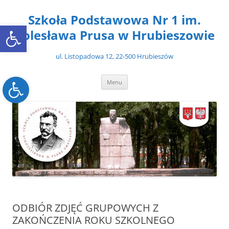
Przejdź
do
Szkoła Podstawowa Nr 1 im.
treści
Open toolbar
Bolesława Prusa w Hrubieszowie
ul. Listopadowa 12, 22-500 Hrubieszów
Open toolbar
Menu
ODBIÓR ZDJĘĆ GRUPOWYCH Z
ZAKOŃCZENIA ROKU SZKOLNEGO