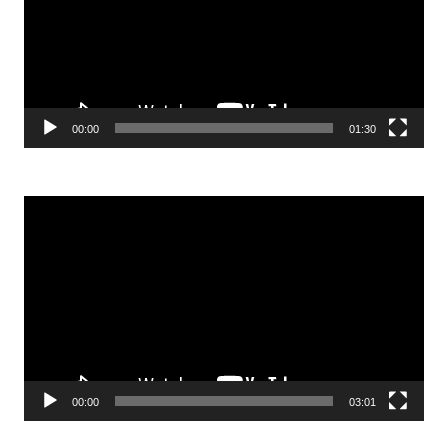
00:00
01:30
Odtwarzacz
video
00:00
03:01