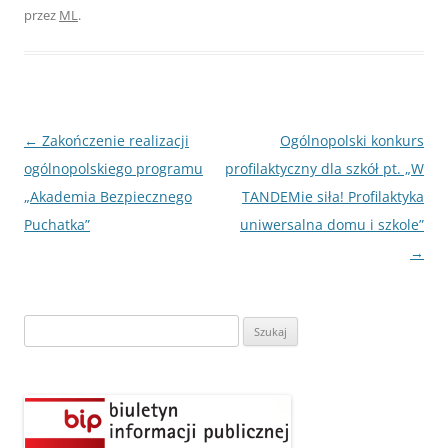
przez
ML
.
Nawigacja
←
Zakończenie realizacji
Ogólnopolski konkurs
wpisu
ogólnopolskiego programu
profilaktyczny dla szkół pt. „W
„Akademia Bezpiecznego
TANDEMie siła! Profilaktyka
Puchatka”
uniwersalna domu i szkole”
→
Szukaj: