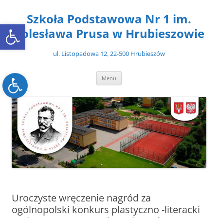
Przejdź
do
Szkoła Podstawowa Nr 1 im.
treści
Open toolbar
Bolesława Prusa w Hrubieszowie
ul. Listopadowa 12, 22-500 Hrubieszów
Open toolbar
Menu
Uroczyste wręczenie nagród za
ogólnopolski konkurs plastyczno -literacki