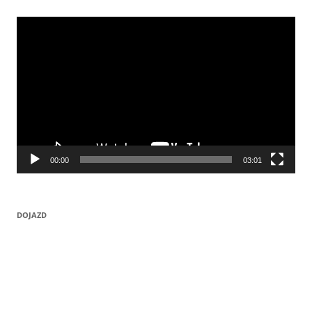
Odtwarzacz
video
00:00
03:01
DOJAZD