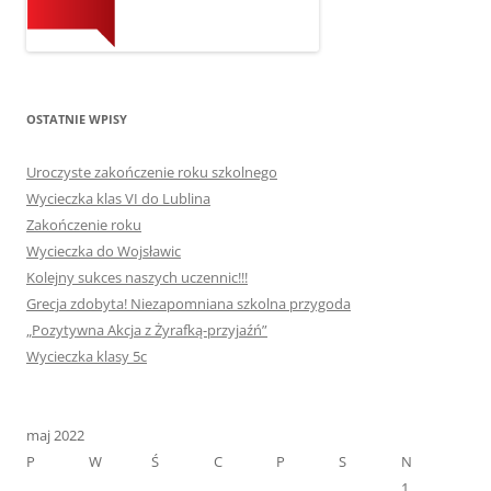
OSTATNIE WPISY
Uroczyste zakończenie roku szkolnego
Wycieczka klas VI do Lublina
Zakończenie roku
Wycieczka do Wojsławic
Kolejny sukces naszych uczennic!!!
Grecja zdobyta! Niezapomniana szkolna przygoda
„Pozytywna Akcja z Żyrafką-przyjaźń”
Wycieczka klasy 5c
maj 2022
P
W
Ś
C
P
S
N
1