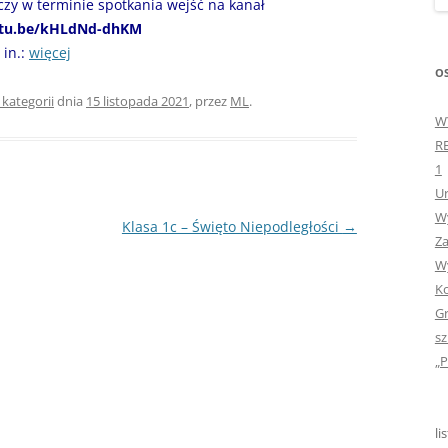
zy w terminie spotkania wejść na kanał
„GDYBYM BYŁA KSIĄŻK
utu.be/kHLdNd-dhKM
 in.:
więcej
„HISTORIA W POCZTÓ
OS
ZAMKNIĘTA”
 kategorii
dnia
15 listopada 2021
,
przez
ML
.
W
„HOLA ESPAÑA!” – SP
R
INFORMACYJE
1
Ur
„JA I MOJA KLASA” – Z
Wy
KLASACH PIERWSZYCH
Klasa 1c – Święto Niepodległości
→
Za
„JAK POWSTAJE PLOTKA
Wy
Ko
„JEDYNECZKA”
Gr
sz
„JEDYNECZKA” NA LATO 
„P
„JEDYNECZKA” WYDANI
2021
li
„KODOWANIE – WSTĘ