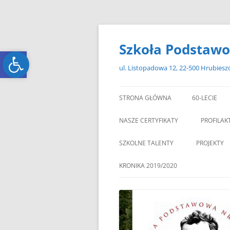
Przejdź
do
treści
Szkoła Podstawo
Open toolbar
Open toolbar
ul. Listopadowa 12, 22-500 Hrubies
STRONA GŁÓWNA
60-LECIE
NASZE CERTYFIKATY
PROFILAK
SZKOLNE TALENTY
PROJEKTY
ERASMUS+
KRONIKA 2019/2020
ZAGRANIC
„MIKOŁAJKOWY ZAWRÓT
PAMI
GŁOWY”
„W GRUDNIOWY DZIEŃ”