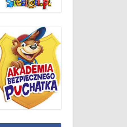
ŻYCZLIWOŚCI I POZDROWIEŃ
PODSUMOWANIE DZIAŁAŃ
„KLUBU ORTOGRAFFITI” -2019
 – LIST
EUROPEJSKI TYDZIEŃ
ŚWIADOMOŚCI DYSLEKSJI
'2019
BP
DZIEŃ BEZPIECZNEGO
INTERNETU ’2020
SZKOLNY DZIEŃ PROFILAKTYKI
W SP NR 1 W HRUBIESZOWIE –
2019
ZAKOŃCZENIE VIII EDYCJI
DANIE
WARSZTATÓW „MĄDRZY
ESIĄC
RODZICE”
EMAT: