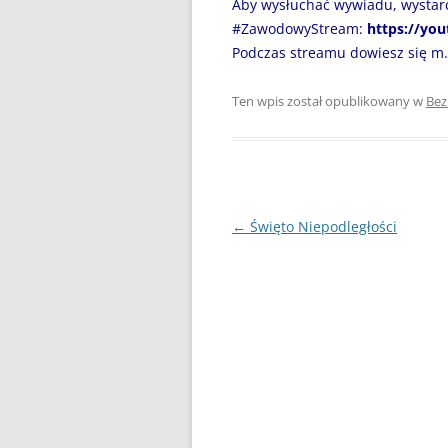
Aby wysłuchać wywiadu, wystarc
DZIEŃ BEZ PAPIEROSA”
#ZawodowyStream:
https://yo
80. ROCZNICA ZBRODNI
Podczas streamu dowiesz się m.
KATYŃSKIEJ
Ten wpis został opublikowany w
Bez
AKADEMIA BEZPIECZNEGO
PUCHATKA
AKCJA EDUKACYJNA „DZIECI
UCZĄ RODZICÓW”
Nawigacja
←
Święto Niepodległości
ANDRZEJKI
wpisu
ANTYMINA – PROFILAKTYKA Z
PASJĄ
APLIKACJA PROTEGO SAFE –
WIADOMOŚĆ DLA RODZICÓW
BEZPIECZNY POWRÓT DO
SZKOŁY