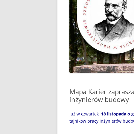
“WAKACJE Z GIGANTAMI”,
CZYLI DARMOWE LEKCJE
PROGRAMOWANIA
„BEZPIECZNI NAD WODĄ”
„CZYTANIE JEST PRZYGODĄ”
„MÓJ SPORTOWY WYCZYN” –
GŁOSUJEMY!
„MY, PIERWSZA BRYGADA…”
Mapa Karier zaprasza
100 ROCZNICA URODZIN JANA
PAWŁA II
inżynierów budowy
31 MAJA 2024R. – ŚWIATOWY
Już w czwartek,
18 listopada o g
DZIEŃ BEZ PAPIEROSA
tajników pracy inżynierów budo
31.05.2020R. „ŚWIATOWY