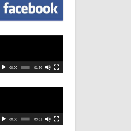
CZNIÓW
DOWAĆ
.
DANIE
dtwarzacz
ideo
SYJNOŚĆ
00:00
01:30
ANIE Z
dtwarzacz
ideo
STAN”
M
ANIE W
00:00
03:01
SZKOŁA