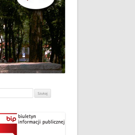
CH
DZIEŃ OTWARTY PORADNI
PSYCHOLOGICZNO-
PEDAGOGICZNEJ W
DO
HRUBIESZOWIE
LNA
RAZ „
EGO
SPOSÓB NA ORTOGRAFIĘ W
„KLUBIE ORTOGRAFFITI”
ASISTY
SZKOŁA MYŚLENIA
MŁODZI MODELARZE Z UKS
POZYTYWNEGO’2019
ASZEJ
„JEDYNKA” NA ZAWODACH
Y NA
WODOWE
TARGI EDUKACJI I PRACY
VII EDYCJA WARSZTATÓW
W GRODKOWIE
„MĄDRZY RODZICE” – 2019
ukaj:
.
UKS „JEDYNKA” NA 84
ZAKOŃCZENIE PROGRAMU
MISTRZOSTWA POLSKI
„PRZYJACIELE ZIPPIEGO”
JUNIORÓW W KROŚNIE – 2019
ŚWIATOWY DZIEŃ KSIĄŻKI W
TRZY MEDALE Z PUCHARU
CIE
„KLUBIE ORTOGRAFFITI” -2019
POLSKI W GLIWICACH – 2019