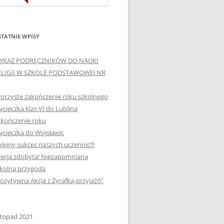
ORTOGRAFICZNE „DWA
Ą”
OGNIE” W „KLUBIE
WCE
ORTOGRAFFITI”
TATNIE WPISY
„TYDZIEŃ MEDIACJI” I
YKAZ PODRĘCZNIKÓW DO NAUKI
OTKANIA
„MIĘDZYNARODOWY DZIEŃ
ELIGII W SZKOLE PODSTAWOWEJ NR
MEDIACJI”
oczyste zakończenie roku szkolnego
AJĘCIA W
NAGRODA W KONKURSIE NA
cieczka klas VI do Lublina
„SZKOLNE KLUBY LIDERÓW
kończenie roku
MYŚLENIA POZYTYWNEGO”
! „
cieczka do Wojsławic
DLA JEDYNKI
lejny sukces naszych uczennic!!!
SPOTKANIA Z PODRÓŻNIKIEM
ecja zdobyta! Niezapomniana
-2019
kolna przygoda
:-)
ozytywna Akcja z Żyrafką-przyjaźń”
NAGRODA W
E LATO
OGÓLNOPOLSKIM
KONKURSIE „MIĘDZY
stopad 2021
P DO
MARZENIEM A PLANEM”