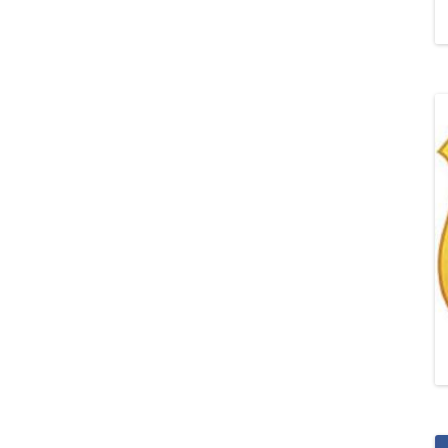
„POZYTYWNA AKCJA Z
ŻYRAFKĄ-PRZYJAŹŃ”
„PROGRAM DLA SZKÓŁ”
DO RODZICÓW
„PRZEPROWADZKA” M
„ROSYJSKIE ŁAMAŃCE
JĘZYKOWE”
„SPOTKANIE Z
SIENKIEWICZEM”
„SZKOŁA MYŚLENIA
POZYTYWNEGO 2.0″ZA
CERTYFIKACYJNE NA MI
PAŹDZIERNIK 2022R.T
JAK ROZWIJAĆ