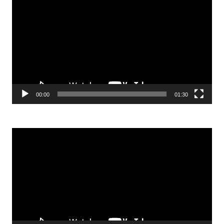
video
00:00
01:30
Odtwarzacz
video