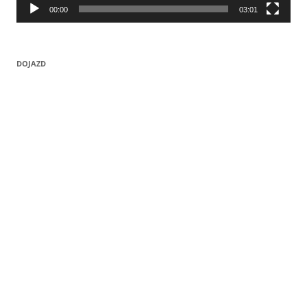
00:00
03:01
DOJAZD