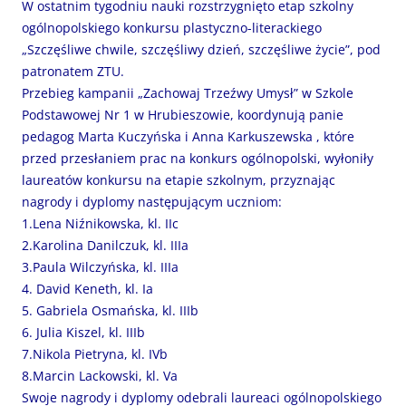
W ostatnim tygodniu nauki rozstrzygnięto etap szkolny
ogólnopolskiego konkursu plastyczno-literackiego
„Szczęśliwe chwile, szczęśliwy dzień, szczęśliwe życie”, pod
patronatem ZTU.
Przebieg kampanii „Zachowaj Trzeźwy Umysł” w Szkole
Podstawowej Nr 1 w Hrubieszowie, koordynują panie
pedagog Marta Kuczyńska i Anna Karkuszewska , które
przed przesłaniem prac na konkurs ogólnopolski, wyłoniły
laureatów konkursu na etapie szkolnym, przyznając
nagrody i dyplomy następującym uczniom:
1.Lena Niźnikowska, kl. IIc
2.Karolina Danilczuk, kl. IIIa
3.Paula Wilczyńska, kl. IIIa
4. David Keneth, kl. Ia
5. Gabriela Osmańska, kl. IIIb
6. Julia Kiszel, kl. IIIb
7.Nikola Pietryna, kl. IVb
8.Marcin Lackowski, kl. Va
Swoje nagrody i dyplomy odebrali laureaci ogólnopolskiego