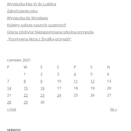
Wycieczka klas VI do Lublina
Zakończenie roku
Wycieczka do Wojsławic
Kolejny sukces naszych uczennic!!!
Grecja zdobyta! Niezapomniana szkolna przygoda
„Pozytywna Akcja z Żyrafką-przyjaźń”
czerwiec 2021
P
W
Ś
C
P
S
N
1
2
3
4
5
6
7
8
9
10
11
12
13
14
15
16
17
18
19
20
21
22
23
24
25
26
27
28
29
30
« maj
lip »
SERWISY