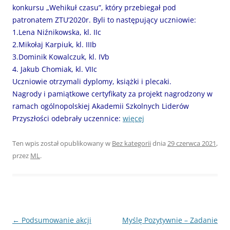
konkursu „Wehikuł czasu”, który przebiegał pod
patronatem ZTU’2020r. Byli to następujący uczniowie:
1.Lena Niźnikowska, kl. IIc
2.Mikołaj Karpiuk, kl. IIIb
3.Dominik Kowalczuk, kl. IVb
4. Jakub Chomiak, kl. VIIc
Uczniowie otrzymali dyplomy, książki i plecaki.
Nagrody i pamiątkowe certyfikaty za projekt nagrodzony w
ramach ogólnopolskiej Akademii Szkolnych Liderów
Przyszłości odebrały uczennice:
więcej
Ten wpis został opublikowany w
Bez kategorii
dnia
29 czerwca 2021
,
przez
ML
.
Nawigacja
←
Podsumowanie akcji
Myślę Pozytywnie – Zadanie