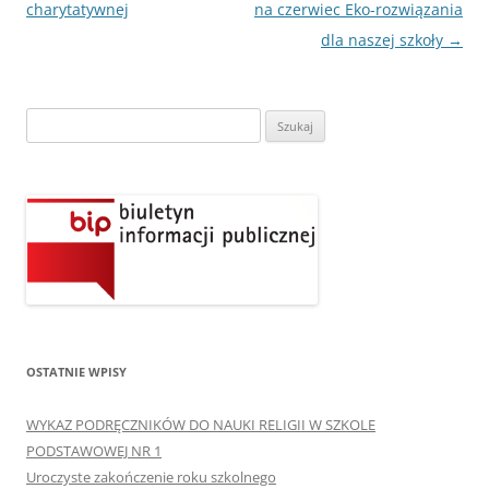
wpisu
charytatywnej
na czerwiec Eko-rozwiązania
dla naszej szkoły
→
Szukaj:
OSTATNIE WPISY
WYKAZ PODRĘCZNIKÓW DO NAUKI RELIGII W SZKOLE
PODSTAWOWEJ NR 1
Uroczyste zakończenie roku szkolnego