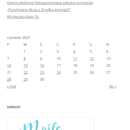
Grecja zdobyta! Niezapomniana szkolna przygoda
„Pozytywna Akcja z Żyrafką-przyjaźń”
Wycieczka klasy 5c
czerwiec 2021
P
W
Ś
C
P
S
N
1
2
3
4
5
6
7
8
9
10
11
12
13
14
15
16
17
18
19
20
21
22
23
24
25
26
27
28
29
30
« maj
lip »
SERWISY