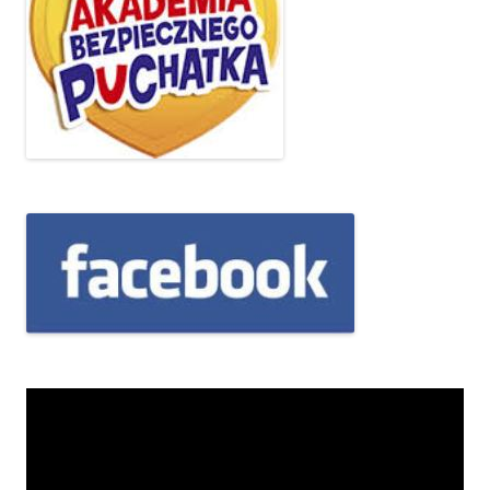
Odtwarzacz
video