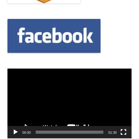
Odtwarzacz
video
00:00
01:30