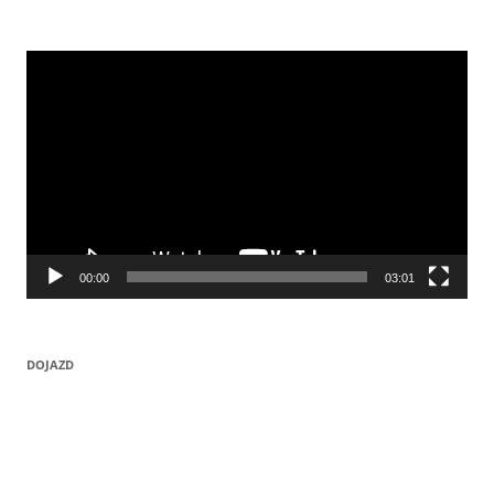
Odtwarzacz
video
00:00
03:01
DOJAZD