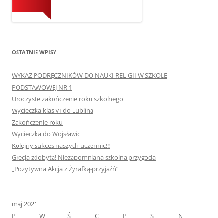
OSTATNIE WPISY
WYKAZ PODRĘCZNIKÓW DO NAUKI RELIGII W SZKOLE
PODSTAWOWEJ NR 1
Uroczyste zakończenie roku szkolnego
Wycieczka klas VI do Lublina
Zakończenie roku
Wycieczka do Wojsławic
Kolejny sukces naszych uczennic!!!
Grecja zdobyta! Niezapomniana szkolna przygoda
„Pozytywna Akcja z Żyrafką-przyjaźń”
maj 2021
P
W
Ś
C
P
S
N