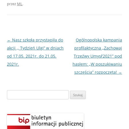
przez
ML
.
Nawigacja
←
Nasz szkoła przystąpiła do
Ogólnopolska kampania
wpisu
akcji ,, Tydzień Ulgi’’ w dniach
profilaktyczna „Zachowaj
od 17.05. 2021r. do 21.05.
Trzeźwy Umysł’2021” pod
2021r.
hasłem: „W poszukiwaniu
szczęścia” rozpoczęta!
→
Szukaj: