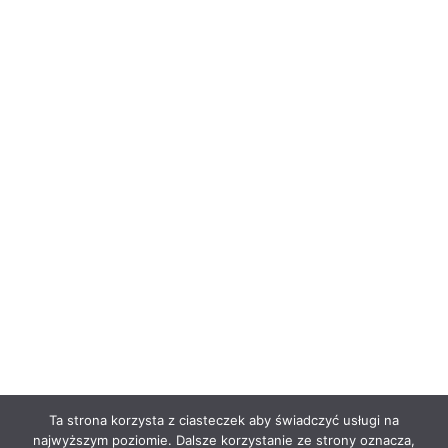
Ta strona korzysta z ciasteczek aby świadczyć usługi na
najwyższym poziomie. Dalsze korzystanie ze strony oznacza,