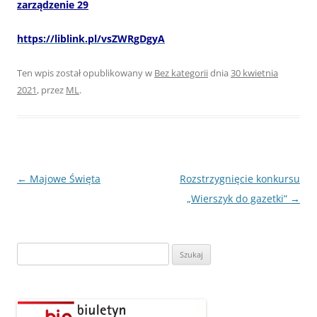
zarządzenie 29
https://liblink.pl/vsZWRgDgyA
Ten wpis został opublikowany w
Bez kategorii
dnia
30 kwietnia
2021
,
przez
ML
.
Nawigacja
←
Majowe Święta
Rozstrzygnięcie konkursu
wpisu
„Wierszyk do gazetki”
→
Szukaj: