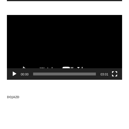
Odtwarzacz
video
00:00
03:01
DOJAZD