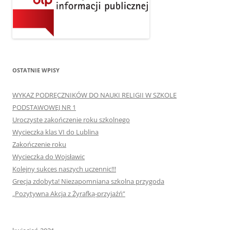
OSTATNIE WPISY
WYKAZ PODRĘCZNIKÓW DO NAUKI RELIGII W SZKOLE
PODSTAWOWEJ NR 1
Uroczyste zakończenie roku szkolnego
Wycieczka klas VI do Lublina
Zakończenie roku
Wycieczka do Wojsławic
Kolejny sukces naszych uczennic!!!
Grecja zdobyta! Niezapomniana szkolna przygoda
„Pozytywna Akcja z Żyrafką-przyjaźń”