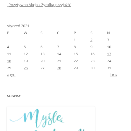
„Pozytywna Akcja z Żyrafką-przyjaźń”
styczeń 2021
P
W
Ś
C
P
S
N
1
2
3
4
5
6
7
8
9
10
11
12
13
14
15
16
17
18
19
20
21
22
23
24
25
26
27
28
29
30
31
« gru
lut »
SERWISY