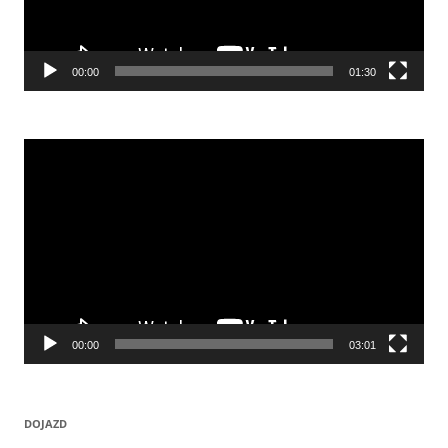
00:00
01:30
Odtwarzacz
video
00:00
03:01
DOJAZD