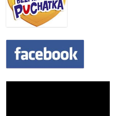
Odtwarzacz
video