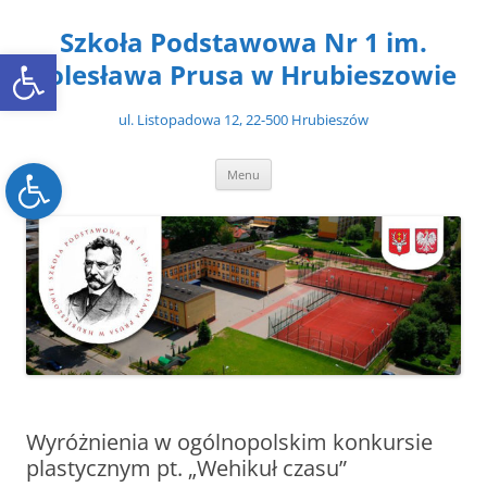
Przejdź
do
Szkoła Podstawowa Nr 1 im.
treści
Open toolbar
Bolesława Prusa w Hrubieszowie
ul. Listopadowa 12, 22-500 Hrubieszów
Open toolbar
Menu
Wyróżnienia w ogólnopolskim konkursie
plastycznym pt. „Wehikuł czasu”