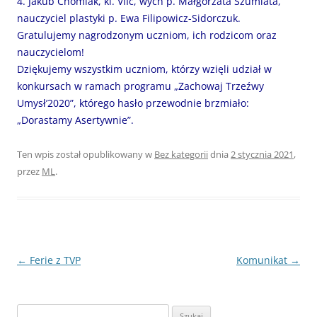
4. Jakub Chomiak, kl. VIIc, wych p. Małgorzata Szumiata,
nauczyciel plastyki p. Ewa Filipowicz-Sidorczuk.
Gratulujemy nagrodzonym uczniom, ich rodzicom oraz
nauczycielom!
Dziękujemy wszystkim uczniom, którzy wzięli udział w
konkursach w ramach programu „Zachowaj Trzeźwy
Umysł’2020”, którego hasło przewodnie brzmiało:
„Dorastamy Asertywnie”.
Ten wpis został opublikowany w
Bez kategorii
dnia
2 stycznia 2021
,
przez
ML
.
Nawigacja
←
Ferie z TVP
Komunikat
→
wpisu
Szukaj: