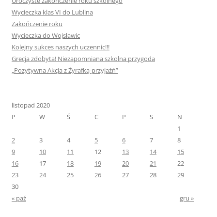
Uroczyste zakończenie roku szkolnego
Wycieczka klas VI do Lublina
Zakończenie roku
Wycieczka do Wojsławic
Kolejny sukces naszych uczennic!!!
Grecja zdobyta! Niezapomniana szkolna przygoda
„Pozytywna Akcja z Żyrafką-przyjaźń”
listopad 2020
P
W
Ś
C
P
S
N
1
2
3
4
5
6
7
8
9
10
11
12
13
14
15
16
17
18
19
20
21
22
23
24
25
26
27
28
29
30
« paź
gru »