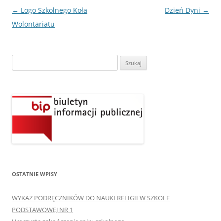
Nawigacja
←
Logo Szkolnego Koła
Dzień Dyni
→
wpisu
Wolontariatu
Szukaj:
OSTATNIE WPISY
WYKAZ PODRĘCZNIKÓW DO NAUKI RELIGII W SZKOLE
PODSTAWOWEJ NR 1