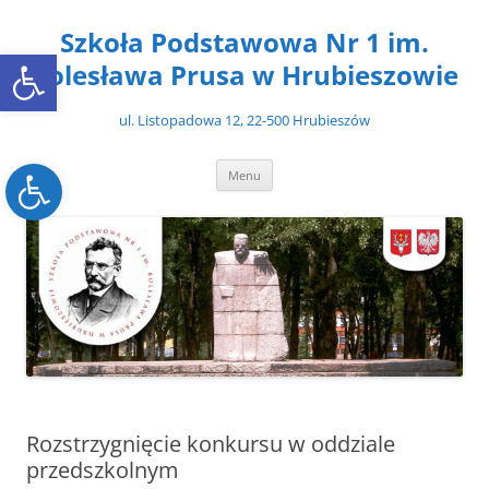
Przejdź
do
Szkoła Podstawowa Nr 1 im.
treści
Open toolbar
Bolesława Prusa w Hrubieszowie
ul. Listopadowa 12, 22-500 Hrubieszów
Open toolbar
Menu
Rozstrzygnięcie konkursu w oddziale
przedszkolnym