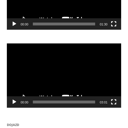
00:00
01:30
Odtwarzacz
video
00:00
03:01
DOJAZD