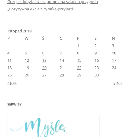
Grecja zdobyta! Niezapomniana szkolna przygoda
„Pozytywna Akcja z Żyrafką-przyjaźń”
listopad 2019
P
W
Ś
C
P
S
N
1
2
3
4
5
6
7
8
9
10
11
12
13
14
15
16
17
18
19
20
21
22
23
24
25
26
27
28
29
30
« paź
gru »
SERWISY