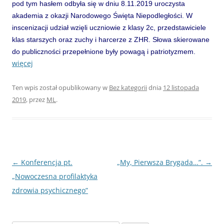
pod tym hasłem odbyła się w dniu 8.11.2019 uroczysta
akademia z okazji Narodowego Święta Niepodległości. W
inscenizacji udział wzięli uczniowie z klasy 2c, przedstawiciele
klas starszych oraz zuchy i harcerze z ZHR. Słowa skierowane
do publiczności przepełnione były powagą i patriotyzmem.
więcej
Ten wpis został opublikowany w
Bez kategorii
dnia
12 listopada
2019
,
przez
ML
.
Nawigacja
←
Konferencja pt.
„My, Pierwsza Brygada…”.
→
wpisu
„Nowoczesna profilaktyka
zdrowia psychicznego”