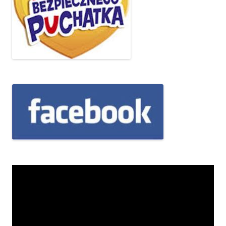
Odtwarzacz
video